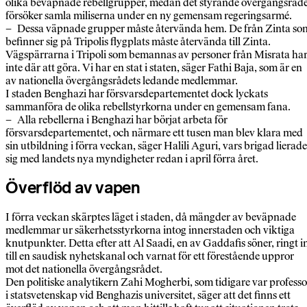
olika beväpnade rebellgrupper, medan det styrande övergångsråd
försöker samla miliserna under en ny gemensam regeringsarmé.
– Dessa väpnade grupper måste återvända hem. De från Zinta so
befinner sig på Tripolis flygplats måste återvända till Zinta.
Vägspärrarna i Tripoli som bemannas av personer från Misrata ha
inte där att göra. Vi har en stat i staten, säger Fathi Baja, som är en
av nationella övergångsrådets ledande medlemmar.
I staden Benghazi har försvarsdepartementet dock lyckats
sammanföra de olika rebellstyrkorna under en gemensam fana.
– Alla rebellerna i Benghazi har börjat arbeta för
försvarsdepartementet, och närmare ett tusen man blev klara med
sin utbildning i förra veckan, säger Halili Aguri, vars brigad lierade
sig med landets nya myndigheter redan i april förra året.
Överflöd av vapen
I förra veckan skärptes läget i staden, då mängder av beväpnade
medlemmar ur säkerhetsstyrkorna intog innerstaden och viktiga
knutpunkter. Detta efter att Al Saadi, en av Gaddafis söner, ringt i
till en saudisk nyhetskanal och varnat för ett förestående uppror
mot det nationella övergångsrådet.
Den politiske analytikern Zahi Mogherbi, som tidigare var professo
i statsvetenskap vid Benghazis universitet, säger att det finns ett