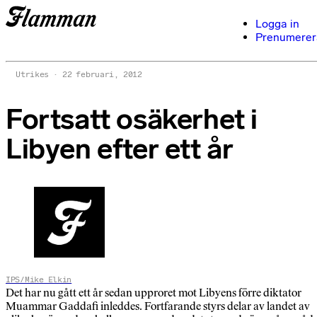
Logga in
Prenumerer
Utrikes
22 februari, 2012
Fortsatt osäkerhet i
Libyen efter ett år
IPS/Mike Elkin
Det har nu gått ett år sedan upproret mot Libyens förre diktator
Muammar Gaddafi inleddes. Fortfarande styrs delar av landet av