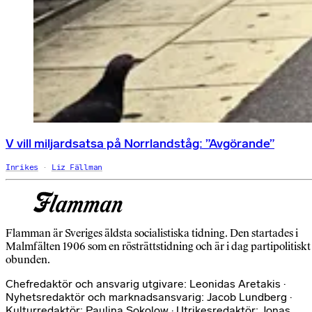
V vill miljardsatsa på Norrlandståg: ”Avgörande”
Inrikes
Liz Fällman
Flamman är Sveriges äldsta socialistiska tidning. Den startades i
Malmfälten 1906 som en rösträttstidning och är i dag partipolitiskt
obunden.
Chefredaktör och ansvarig utgivare: Leonidas Aretakis ·
Nyhetsredaktör och marknadsansvarig: Jacob Lundberg ·
Kulturredaktör: Paulina Sokolow · Utrikesredaktör: Jonas