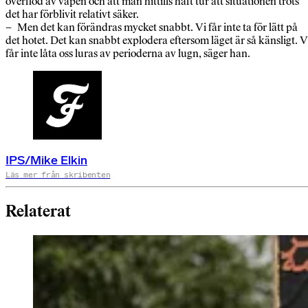
överflöd av vapen och att man hittills haft tur att situationen trots
det har förblivit relativt säker.
– Men det kan förändras mycket snabbt. Vi får inte ta för lätt på
det hotet. Det kan snabbt explodera eftersom läget är så känsligt. V
får inte låta oss luras av perioderna av lugn, säger han.
IPS/Mike Elkin
Läs mer från skribenten
Relaterat