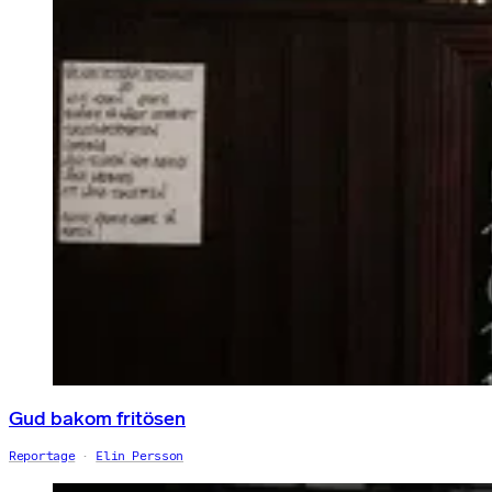
Gud bakom fritösen
Reportage
Elin Persson