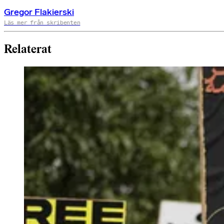
Gregor Flakierski
Läs mer från skribenten
Relaterat