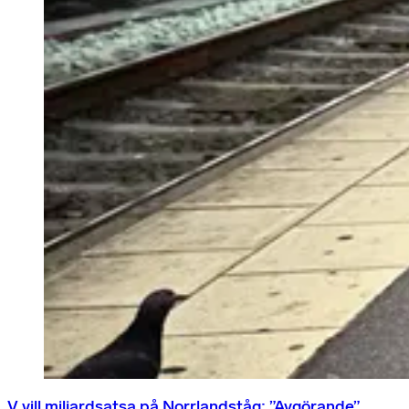
V vill miljardsatsa på Norrlandståg: ”Avgörande”