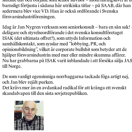
barnsligt förtjusta i sådana här utrikiska titlar – på SAAB, där han
sedermera blev vice VD. Han är också ordförande i Svenska
försvarsindustriföreningen.
Idag är Jan Nygren verksam som seniorkonsult – bara en sån sak! 
delägare och styrelseordförande i det svenska konsultföretaget
ISAK (det ultimata offret?), som uttyds Information och
samhällskontakt, som sysslar med ”lobbying, PR, och
opinionsbildning”, vilket är corporate bullshit som betyder att de
hjälper försvarsindustrin med mer eller mindre skumma affärer.
Nu har grabbarna på ISAK varit inblandade i att försöka sälja JA
till Norge.
De som vanligt egensinniga norrbaggarna tackade föga artigt nej,
och Jan blev rejält purken.
Det krävs mer än en avdankad radikal för att kränga ett svenskt
skandalvapen till den sista sovjetrepubliken.