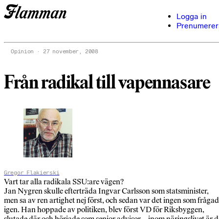
Logga in
Prenumerer
Opinion
27 november, 2008
Från radikal till vapennasare
Gregor Flakierski
Vart tar alla radikala SSU:are vägen?
Jan Nygren skulle efterträda Ingvar Carlsson som statsminister,
men sa av ren artighet nej först, och sedan var det ingen som fråga
igen. Han hoppade av politiken, blev först VD för Riksbyggen,
slutade där och började som senior advisor – inom näringslivet är d