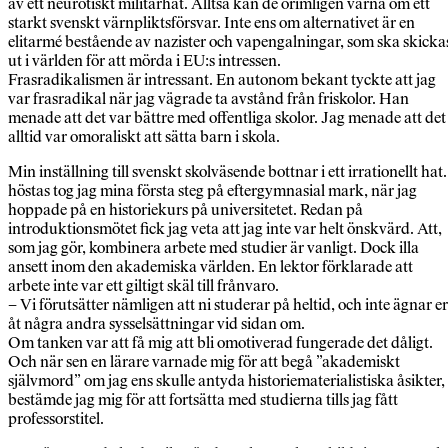
av ett neurotiskt militärhat. Alltså kan de orimligen värna om ett
starkt svenskt värnpliktsförsvar. Inte ens om alternativet är en
elitarmé bestående av nazister och vapengalningar, som ska skicka
ut i världen för att mörda i EU:s intressen.
Frasradikalismen är intressant. En autonom bekant tyckte att jag
var frasradikal när jag vägrade ta avstånd från friskolor. Han
menade att det var bättre med offentliga skolor. Jag menade att det
alltid var omoraliskt att sätta barn i skola.
Min inställning till svenskt skolväsende bottnar i ett irrationellt hat.
höstas tog jag mina första steg på eftergymnasial mark, när jag
hoppade på en historiekurs på universitetet. Redan på
introduktionsmötet fick jag veta att jag inte var helt önskvärd. Att,
som jag gör, kombinera arbete med studier är vanligt. Dock illa
ansett inom den akademiska världen. En lektor förklarade att
arbete inte var ett giltigt skäl till frånvaro.
– Vi förutsätter nämligen att ni studerar på heltid, och inte ägnar er
åt några andra sysselsättningar vid sidan om.
Om tanken var att få mig att bli omotiverad fungerade det dåligt.
Och när sen en lärare varnade mig för att begå ”akademiskt
självmord” om jag ens skulle antyda historiematerialistiska åsikter,
bestämde jag mig för att fortsätta med studierna tills jag fått
professorstitel.