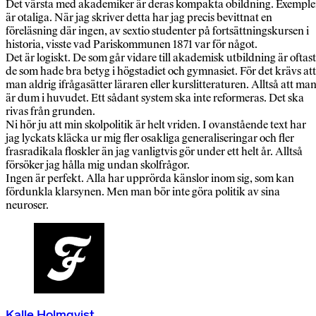
Det värsta med akademiker är deras kompakta obildning. Exempl
är otaliga. När jag skriver detta har jag precis bevittnat en
föreläsning där ingen, av sextio studenter på fortsättningskursen i
historia, visste vad Pariskommunen 1871 var för något.
Det är logiskt. De som går vidare till akademisk utbildning är oftast
de som hade bra betyg i högstadiet och gymnasiet. För det krävs att
man aldrig ifrågasätter läraren eller kurslitteraturen. Alltså att ma
är dum i huvudet. Ett sådant system ska inte reformeras. Det ska
rivas från grunden.
Ni hör ju att min skolpolitik är helt vriden. I ovanstående text har
jag lyckats kläcka ur mig fler osakliga generaliseringar och fler
frasradikala floskler än jag vanligtvis gör under ett helt år. Alltså
försöker jag hålla mig undan skolfrågor.
Ingen är perfekt. Alla har upprörda känslor inom sig, som kan
fördunkla klarsynen. Men man bör inte göra politik av sina
neuroser.
Kalle Holmqvist