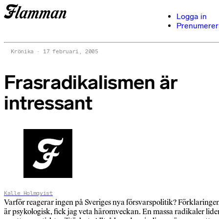
Logga in
Prenumerer
Krönika
17 februari, 2005
Frasradikalismen är
intressant
Kalle Holmqvist
Varför reagerar ingen på Sveriges nya försvarspolitik? Förklaringe
är psykologisk, fick jag veta häromveckan. En massa radikaler lide