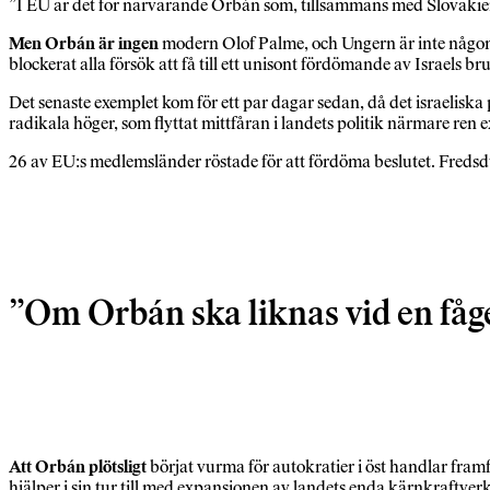
”I EU är det för närvarande Orbán som, tillsammans med Slovakiens 
Men Orbán är ingen
modern Olof Palme, och Ungern är inte någon h
blockerat alla försök att få till ett unisont fördömande av Israels
Det senaste exemplet kom för ett par dagar sedan, då det israeliska 
radikala höger, som flyttat mittfåran i landets politik närmare ren 
26 av EU:s medlemsländer röstade för att fördöma beslutet. Freds
Om Orbán ska liknas vid en fåge
Att Orbán plötsligt
börjat vurma för autokratier i öst handlar framfö
hjälper i sin tur till med expansionen av landets enda kärnkraftverk