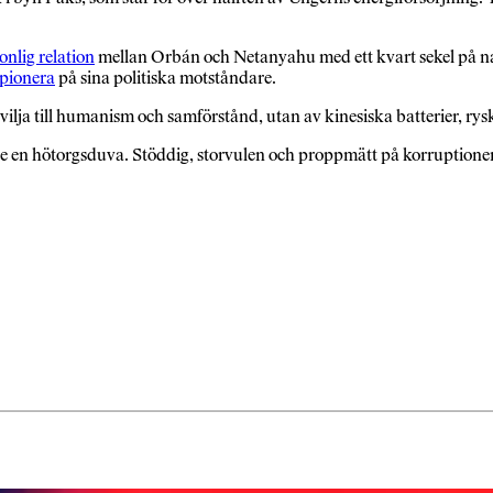
onlig relation
mellan Orbán och Netanyahu med ett kvart sekel på nac
spionera
på sina politiska motståndare.
ilja till humanism och samförstånd, utan av kinesiska batterier, rysk
are en hötorgsduva. Stöddig, storvulen och proppmätt på korruptione