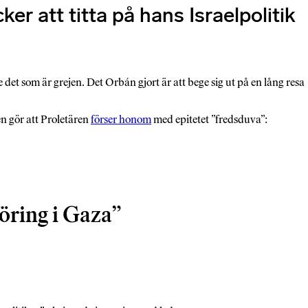
er att titta på hans Israelpolitik
et som är grejen. Det Orbán gjort är att bege sig ut på en lång resa
en gör att Proletären
förser honom
med epitetet ”fredsduva”:
föring i Gaza