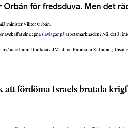
 Orbán för fredsduva. Men det räck
emiärminister Viktor Orbán.
ler avskaffat sina egna
slavlagar
på arbetsmarknaden? Nä, det är inte d
er invånare hunnit träffa såväl Vladimir Putin som Xi Jinping. Insats
 att fördöma Israels brutala krig