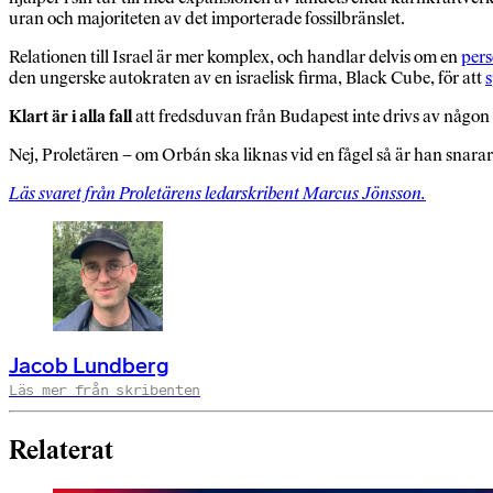
uran och majoriteten av det importerade fossilbränslet.
Relationen till Israel är mer komplex, och handlar delvis om en
pers
den ungerske autokraten av en israelisk firma, Black Cube, för att
Klart är i alla fall
att fredsduvan från Budapest inte drivs av någon v
Nej, Proletären – om Orbán ska liknas vid en fågel så är han snar
Läs svaret från Proletärens ledarskribent Marcus Jönsson.
Jacob Lundberg
Läs mer från skribenten
Relaterat