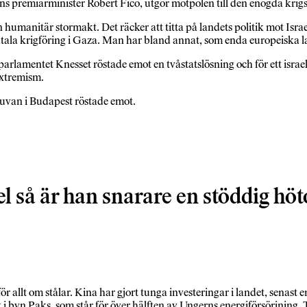
premiärminister Robert Fico, utgör motpolen till den enögda krigspol
umanitär stormakt. Det räcker att titta på landets politik mot Israe
 brutala krigföring i Gaza. Man har bland annat, som enda europeiska
parlamentet Knesset röstade emot en tvåstatslösning och för ett israel
extremism.
duvan i Budapest röstade emot.
l så är han snarare en stöddig hö
r allt om stålar. Kina har gjort tunga investeringar i landet, senast e
 i byn Paks, som står för över hälften av Ungerns energiförsörjning. 