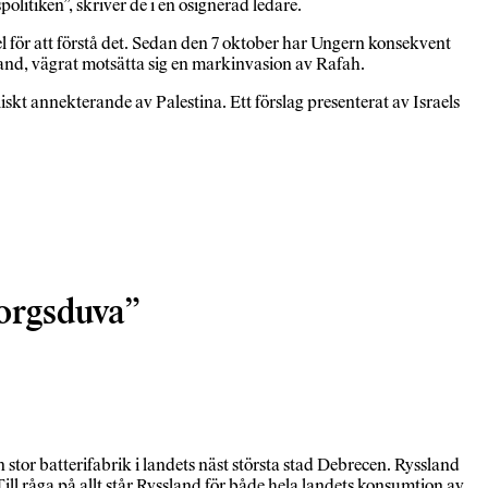
itiken”, skriver de i en osignerad ledare.
l för att förstå det. Sedan den 7 oktober har Ungern konsekvent
 land, vägrat motsätta sig en markinvasion av Rafah.
iskt annekterande av Palestina. Ett förslag presenterat av Israels
torgsduva
n stor batterifabrik i landets näst största stad Debrecen. Ryssland
Till råga på allt står Ryssland för både hela landets konsumtion av