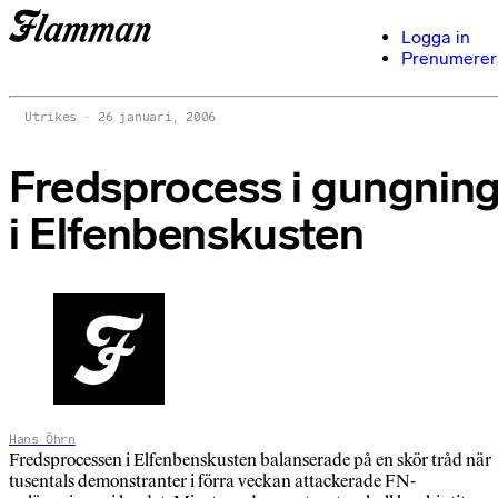
Logga in
Prenumerer
Utrikes
26 januari, 2006
Fredsprocess i gungnin
i Elfenbenskusten
Hans Öhrn
Fredsprocessen i Elfenbenskusten balanserade på en skör tråd när
tusentals demonstranter i förra veckan attackerade FN-