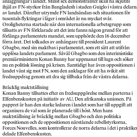
anläggningar i landet. Minst sex demonstranter skall ha skjutits
ihjäl av FN-styrkor från Bangladesh i staden Guiglo i västra delarn
av landet. Därefter utrymde FN landsändan och situationen för
tusentals flyktingar i läger i området är nu mycket svår.
Oroligheterna startade när den internationella arbetsgrupp som
tillsatts av FN förklarade att det inte fanns någon grund för att
förlänga parlamentets mandat, som upphörde den 16 december
förra året. Det tolkades av anhängare till president Laurent
Gbagbo, med sin maktbas i parlamentet, som ett sätt att utifrån
upplösa landets parlament. Såväl Gbagbo som den interimistiske
premiärministern Konan Banny har uppmanat till lugn och söker
nu en politisk lösning på krisen. Samtidigt har även oppositionen i
landet vänt sig mot FN, som den anklagar för att ha svikit sitt
fredsuppdrag genom att dra sig tillbaka från de västra delarna.
Bräcklig maktställning
Konan Banny tillsattes efter en fredsuppgörelse mellan parterna i
Elfenbenskusten på initiativ av AU, Den afrikanska unionen. På
pappret är han den starke ledaren i landet som har till uppgift att
organisera de val som är planerade till i höst. Men hans
maktställning är bräcklig mellan Gbagbo och den politiska
oppositionen och de oppositionen närstående rebellstyrkorna,
Forces Nouvelles, som kontrollerar de norra delarna i det i praktike
delade Elfenbenskusten.