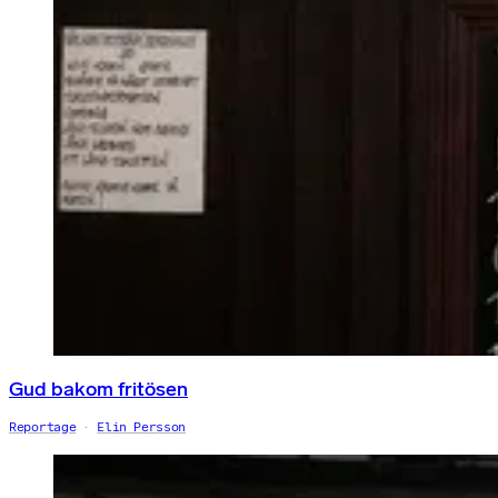
Gud bakom fritösen
Reportage
Elin Persson