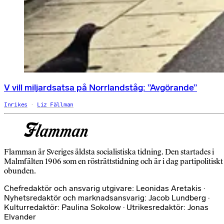
V vill miljardsatsa på Norrlandståg: ”Avgörande”
Inrikes
Liz Fällman
Flamman är Sveriges äldsta socialistiska tidning. Den startades i
Malmfälten 1906 som en rösträttstidning och är i dag partipolitiskt
obunden.
Chefredaktör och ansvarig utgivare: Leonidas Aretakis ·
Nyhetsredaktör och marknadsansvarig: Jacob Lundberg ·
Kulturredaktör: Paulina Sokolow · Utrikesredaktör: Jonas
Elvander