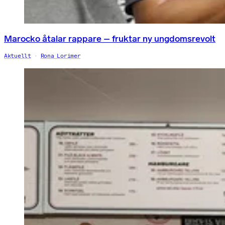
Marocko åtalar rappare – fruktar ny ungdomsrevolt
Aktuellt
Rona Lorimer