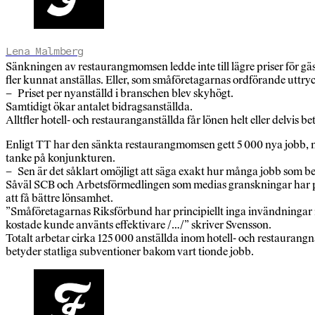
Lena Malmberg
Sänkningen av restaurangmomsen ledde inte till lägre priser för gäs
fler kunnat anställas. Eller, som småföretagarnas ordförande uttryc
– Priset per nyanställd i branschen blev skyhögt.
Samtidigt ökar antalet bidragsanställda.
Alltfler hotell- och restauranganställda får lönen helt eller delvis
Enligt TT har den sänkta restaurangmomsen gett 5 000 nya jobb, me
tanke på konjunkturen.
– Sen är det såklart omöjligt att säga exakt hur många jobb som
Såväl SCB och Arbetsförmedlingen som medias granskningar har pe
att få bättre lönsamhet.
”Småföretagarnas Riksförbund har principiellt inga invändningar m
kostade kunde använts effektivare /…/” skriver Svensson.
Totalt arbetar cirka 125 000 anställda inom hotell- och restaurangn
betyder statliga subventioner bakom vart tionde jobb.