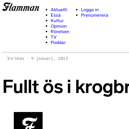
Aktuellt
Logga in
Essä
Prenumerera
Kultur
Opinion
Rörelsen
TV
Poddar
Inrikes
9 januari, 2013
Fullt ös i kro