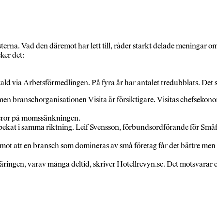
terna. Vad den däremot har lett till, råder starkt delade meningar om
ker det:
 betald via Arbetsförmedlingen. På fyra år har antalet tredubblats. Det
n branschorganisationen Visita är försiktigare. Visitas chefsekono
 beror på momssänkningen.
kat i samma riktning. Leif Svensson, förbundsordförande för Småfö
ot att en bransch som domineras av små företag får det bättre men 
äringen, varav många deltid, skriver Hotellrevyn.se. Det motsvarar c