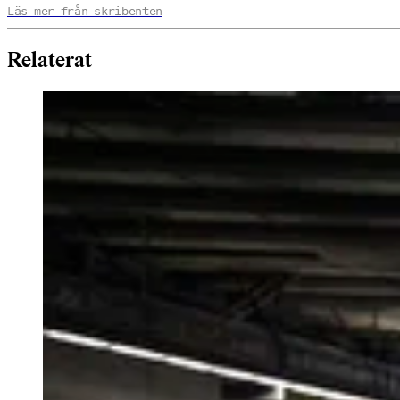
Läs mer från skribenten
Relaterat