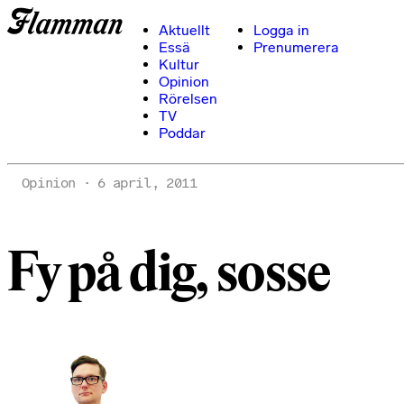
Aktuellt
Logga in
Essä
Prenumerera
Kultur
Opinion
Rörelsen
TV
Poddar
Opinion
6 april, 2011
Fy på dig, sosse