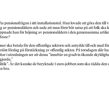
 pensionsfrågan i sitt installationstal. Han lovade att göra den till v
 av pensionsåldern och sade att man först bör satsa på att folk ska
n öppnade han för höjning av pensionsåldern i den gemensamma art
 Sosse?
olöner ska betala för den offentliga sektorn och antydde till och med
öst förslag på förstärkning av offentlig sektor. På torsdagen slår ha
tar i utredningen ser att dessa ”innebär en gradvis ökande skyldighet
 gjorda.”
k”. Är det kanske de beryktade 1 euro-jobben som ska rädda den offe
an bra.