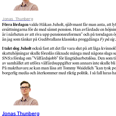
Jonas Thunberg
Förra lördagen
valde Håkan Juholt, självmant får man anta, att lyfta
ersättningarna för de med sämst pension. Han avfärdade en höjning
är i närheten av att riva upp pensionsreformen” och på torsdage
än jag som tänker på Gudibrallans klassiska proggdänga
Fy på sig
I talet slog Juholt
också fast att det får vara slut på att låga kvinn
skattehöjningar skulle föreslås räknade många med någons slags seri
SNS:s förslag om ”Välfärdsjobb” för långtidsarbetslösa. Den som tit
av samhället att utföra välfärdsuppgifter som annars inte skulle bli
På makthavare.se kan man läsa att Tommy Waidelich ”kan tysk politi
borgerlig media och återkommer med riktig politik. I så fall luras h
Jonas Thunberg