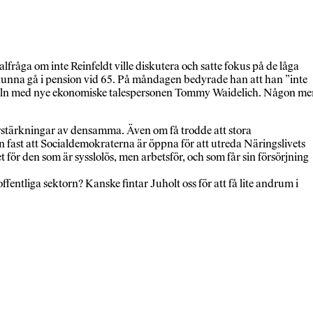
alfråga om inte Reinfeldt ville diskutera och satte fokus på de låga
 kunna gå i pension vid 65. På måndagen bedyrade han att han ”inte
ikeln med nye ekonomiske talespersonen Tommy Waidelich. Någon me
 förstärkningar av densamma. Även om få trodde att stora
n fast att Socialdemokraterna är öppna för att utreda Näringslivets
 för den som är sysslolös, men arbetsför, och som får sin försörjning
ntliga sektorn? Kanske fintar Juholt oss för att få lite andrum i