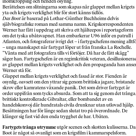
inomkroppslig och fienden osynlig.
Berättelsen om slitningarna som skapas när glappet mellan krigets
yta och krigets verklighet blir för stort känns tidlös.
Das Boot
är baserad på Lothar-Günther Buchheims delvis
självbiografiske roman med samma namn. Krigskorrespondenten
Werner har fått i uppdrag att skriva ett hjälteepos i reportageform
om det tyska ubåtsvapnet. Han embarkerar U96 inför en patrull i
Atlanten, och fotograferar ivrigt det – i fartygschefens mening alltf
– unga manskapet när fartyget löper ut från franska La Rochelle.
”Vänta med att fotografera tills vi förtöjer. Då har de fått skägg”
säger han. Fartygschefen är en regimkritisk veteran, desillusionera
av glappet mellan krigets verklighet och den propaganda han anse
Werner stå för.
Glappet mellan krigets verklighet och fasad är stor. Fienden är
osynlig, oavsett om den yttrar sig genom brittiska jagare, bristande
skrov eller kamratens växande panik. Det som driver fartyget är
order uppifrån som tycks absurda. Som att ta sig genom det trånga
brittiskt kontrollerade Gibraltar, eller bombandet av en
handelskonvoj där hundratals civila drunknar utan utlovad hjälp.
Besättningen har för länge sedan slutat tro på överordnade. De
klänger sig fast vid den enda trygghet de har. Ubåten.
Fartygets trånga utrymme
utgör scenen och skotten kulisserna. Da
Boot är något så ovanligt som en krigsfilm i kammarspelsform.