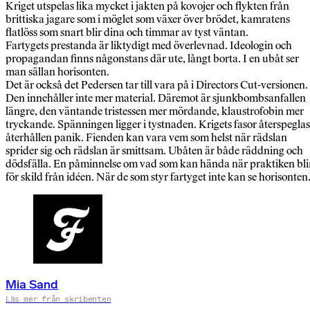
Kriget utspelas lika mycket i jakten på kovojer och flykten från
brittiska jagare som i möglet som växer över brödet, kamratens
flatlöss som snart blir dina och timmar av tyst väntan.
Fartygets prestanda är liktydigt med överlevnad. Ideologin och
propagandan finns någonstans där ute, långt borta. I en ubåt ser
man sällan horisonten.
Det är också det Pedersen tar till vara på i Directors Cut-versionen.
Den innehåller inte mer material. Däremot är sjunkbombsanfallen
längre, den väntande tristessen mer mördande, klaustrofobin mer
tryckande. Spänningen ligger i tystnaden. Krigets fasor återspeglas
återhållen panik. Fienden kan vara vem som helst när rädslan
sprider sig och rädslan är smittsam. Ubåten är både räddning och
dödsfälla. En påminnelse om vad som kan hända när praktiken bli
för skild från idéen. När de som styr fartyget inte kan se horisonten
Mia Sand
Läs mer från skribenten