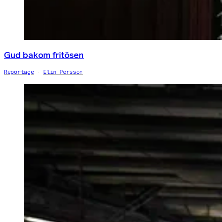
Gud bakom fritösen
Reportage
Elin Persson