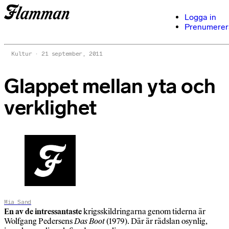
Logga in
Prenumerer
Kultur
21 september, 2011
Glappet mellan yta och
verklighet
Mia Sand
En av de intressantaste
krigsskildringarna genom tiderna är
Wolfgang Pedersens
Das Boot
(1979). Där är rädslan osynlig,