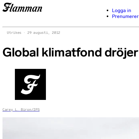
Logga in
Prenumerer
Utrikes
29 augusti, 2012
Global klimatfond dröjer
Carey L. Biron/IPS