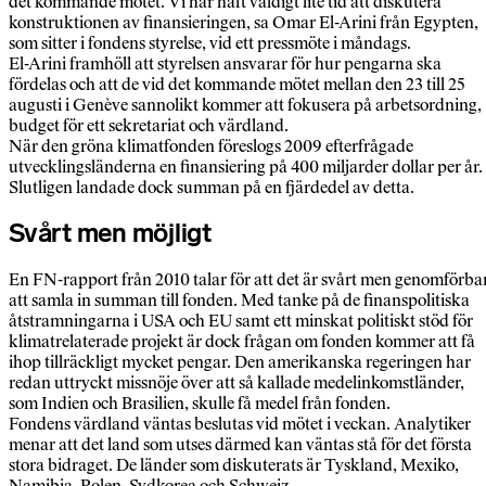
det kommande mötet. Vi har haft väldigt lite tid att diskutera
konstruktionen av finansieringen, sa Omar El-Arini från Egypten,
som sitter i fondens styrelse, vid ett pressmöte i måndags.
El-Arini framhöll att styrelsen ansvarar för hur pengarna ska
fördelas och att de vid det kommande mötet mellan den 23 till 25
augusti i Genève sannolikt kommer att fokusera på arbetsordning,
budget för ett sekretariat och värdland.
När den gröna klimatfonden föreslogs 2009 efterfrågade
utvecklingsländerna en finansiering på 400 miljarder dollar per år.
Slutligen landade dock summan på en fjärdedel av detta.
Svårt men möjligt
En FN-rapport från 2010 talar för att det är svårt men genomförba
att samla in summan till fonden. Med tanke på de finanspolitiska
åtstramningarna i USA och EU samt ett minskat politiskt stöd för
klimatrelaterade projekt är dock frågan om fonden kommer att få
ihop tillräckligt mycket pengar. Den amerikanska regeringen har
redan uttryckt missnöje över att så kallade medelinkomstländer,
som Indien och Brasilien, skulle få medel från fonden.
Fondens värdland väntas beslutas vid mötet i veckan. Analytiker
menar att det land som utses därmed kan väntas stå för det första
stora bidraget. De länder som diskuterats är Tyskland, Mexiko,
Namibia, Polen, Sydkorea och Schweiz.