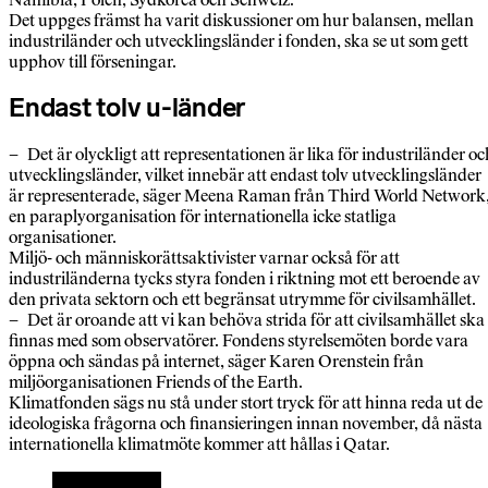
Det uppges främst ha varit diskussioner om hur balansen, mellan
industriländer och utvecklingsländer i fonden, ska se ut som gett
upphov till förseningar.
Endast tolv u-länder
– Det är olyckligt att representationen är lika för industriländer oc
utvecklingsländer, vilket innebär att endast tolv utvecklingsländer
är representerade, säger Meena Raman från Third World Network
en paraplyorganisation för internationella icke statliga
organisationer.
Miljö- och människorätts­aktivister varnar också för att
industriländerna tycks styra fonden i riktning mot ett beroende av
den privata sektorn och ett begränsat utrymme för civilsamhället.
– Det är oroande att vi kan behöva strida för att civilsamhället ska
finnas med som observatörer. Fondens styrelsemöten borde vara
öppna och sändas på internet, säger Karen Orenstein från
miljöorganisationen Friends of the Earth.
Klimatfonden sägs nu stå under stort tryck för att hinna reda ut de
ideologiska frågorna och finansieringen innan november, då nästa
internationella klimatmöte kommer att hållas i Qatar.