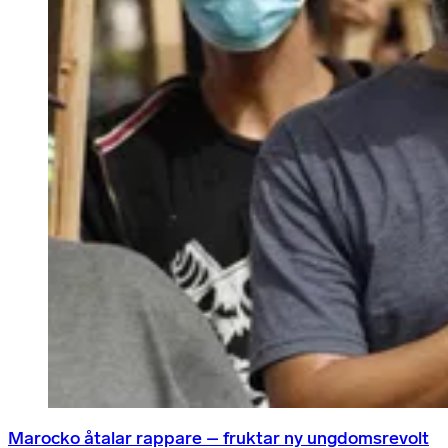
Marocko åtalar rappare – fruktar ny ungdomsrevolt