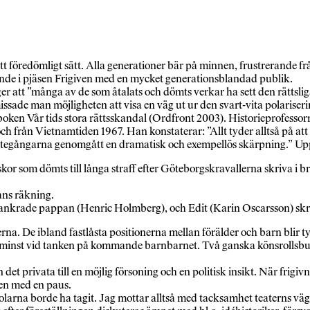
föredömligt sätt. Alla generationer bär på minnen, frustrerande frå
nde i pjäsen Frigiven med en mycket generationsblandad publik.
r att ”många av de som åtalats och dömts verkar ha sett den rättsli
missade man möjligheten att visa en väg ut ur den svart-vita polariser
 boken Vår tids stora rättsskandal (Ordfront 2003). Historieprofessorn
ch från Vietnamtiden 1967. Han konstaterar: ”Allt tyder alltså på att 
rättegångarna genomgått en dramatisk och exempellös skärpning.” Upp
r som dömts till långa straff efter Göteborgskravallerna skriva i bre
ans räkning.
förankrade pappan (Henric Holmberg), och Edit (Karin Oscarsson) s
erna. De ibland fastlåsta positionerna mellan förälder och barn blir t
nst vid tanken på kommande barnbarnet. Två ganska könsrollsbundna
det privata till en möjlig försoning och en politisk insikt. När frigiv
äsen med en paus.
olarna borde ha tagit. Jag mottar alltså med tacksamhet teaterns v