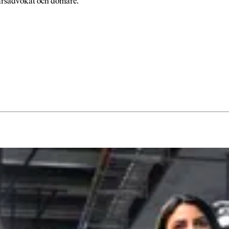
svarsadvokat och domare.