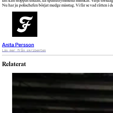
lätt kan stoppas undan, då spaltutrymmena minskar. Varje torsdag 
Nu har ju polischefen börjat medge misstag. Vi får se vad rätten i 
Anita Persson
Läs mer från skribenten
Relaterat