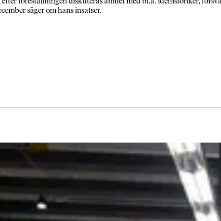
efter föreställningen diskuteras ämnet med bl.a. idéhistoriker, för
december säger om hans insatser.