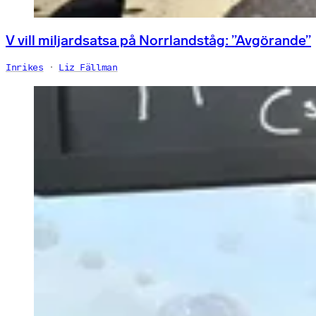
V vill miljardsatsa på Norrlandståg: ”Avgörande”
Inrikes
Liz Fällman