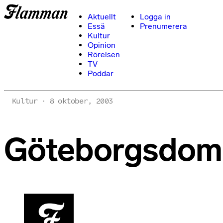
Aktuellt
Logga in
Essä
Prenumerera
Kultur
Opinion
Rörelsen
TV
Poddar
Kultur
8 oktober, 2003
Göteborgsdomar