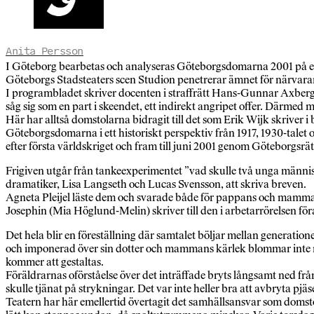
Anita Persson
I Göteborg bearbetas och analyseras Göteborgsdomarna 2001 på ett 
Göteborgs Stadsteaters scen Studion penetrerar ämnet för närvara
I programbladet skriver docenten i straffrätt Hans-Gunnar Axberge
såg sig som en part i skeendet, ett indirekt angripet offer. Därmed 
Här har alltså domstolarna bidragit till det som Erik Wijk skriver i
Göteborgsdomarna i ett historiskt perspektiv från 1917, 1930-talet o
efter första världskriget och fram till juni 2001 genom Göteborgs
Frigiven utgår från tankeexperimentet ”vad skulle två unga människo
dramatiker, Lisa Langseth och Lucas Svensson, att skriva breven.
Agneta Pleijel läste dem och svarade både för pappans och mamm
Josephin (Mia Höglund-Melin) skriver till den i arbetarrörelsen 
Det hela blir en föreställning där samtalet böljar mellan generation
och imponerad över sin dotter och mammans kärlek blommar inte mi
kommer att gestaltas.
Föräldrarnas oförståelse över det inträffade bryts långsamt ned från 
skulle tjänat på strykningar. Det var inte heller bra att avbryta pj
Teatern har här emellertid övertagit det samhällsansvar som domst