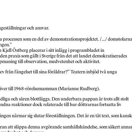
geställningar och ansvar.
ga processen som en del av demonstrationsprojektet. /…/ domstolarn
ingen.”
 Kjell Östberg placerar i sitt inlägg i programbladet in
den praxis som gällt i Sverige från det att landet demokratiserades
maning till observation, medvetenhet och aktivitet.
v från fängelset till sina föräldrar?” Teatern inbjöd två unga
kriver till 1968-rörelsemamman (Marianne Rudberg).
ydliga och såren blottläggs. Den underbara pappan är trots allt stolt
 reaktioner dock relaterade till hur döttrarnas fortsatta liv
ningen närmar sig slutar föreställningen. Det är en tät text, som kansk
ägran att släppa denna avgörande samhällshändelse, som säkert anna