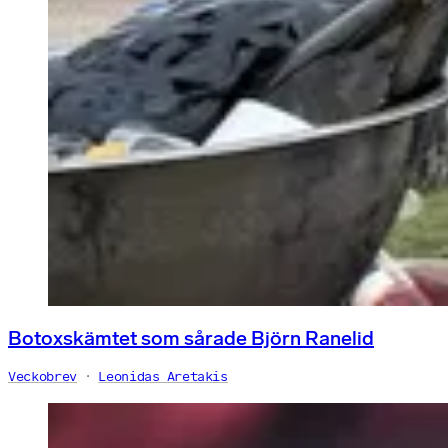
Botoxskämtet som sårade Björn Ranelid
Veckobrev
Leonidas Aretakis