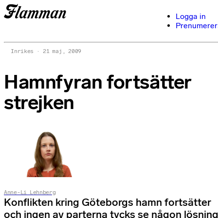
Logga in
Prenumerer
Inrikes
21 maj, 2009
Hamnfyran fortsätter
strejken
Anne-Li Lehnberg
Konflikten kring Göteborgs hamn fortsätter
och ingen av parterna tycks se någon lösnin