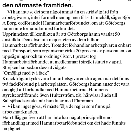
den närmaste framtiden.
– Vi kan inte se det som något annat än en stridsåtgärd från
arbetsgivaren, inte i formell mening men till sitt innehåll, säger Bjö
A Borg, ordförande i Hamnarbetarförbundet, om att Göteborgs
hamn inte förhandlar med förbundet.
Upprinnelsen till konflikten är att Göteborgs hamn varslat 50
anställda. Den absoluta majoriteten av dem tillhör
Hamnarbetarförbundet. Trots det förhandlar arbetsgivaren enbart
med Transport, som organiserar cirka 20 procent av personalen, o
uppsägningar och turordningslistor. I protest tog
Hamnarbetarförbundet ut medlemmar i strejk i slutet av april.
Strejken har sedan dess utvidgats.
”Omöjligt med två fack”
Knäckfrågan tycks vara hur arbetsgivaren ska agera när det finns
två fackförbund på arbetsplatsen. Göteborgs hamn anser det vara
omöjligt att förhandla med Hamnarbetarna. Hamnens
styrelseordförande Sven Hulterström, (S), hänvisar ända till
Saltsjöbadsavtalet när han talar med Flamman.
– Vi kan inget göra, vi måste följa de regler som finns på
arbetsmarknaden.
Han tillägger även att han inte har något principiellt emot
förhandlingar med Hamnarbetarförbundet om det hade funnits
möjlighet.