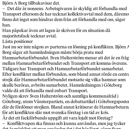
Björn A Borg tillbakavisar det.
– Det där är nonsens. Arbetsgivaren är skyldig att förhandla med
Transport eftersom de har tecknat kollektivavtal med dem, däremo
finns det inget som hindrar dem från att förhandla med oss, säger
han.
Han påpekar även att lagen är skriven för en situation då
majoritetsfack tecknar avtal.
Låsta positioner
Just nu ser inte någon av parterna en lösning på konflikten. Björn 
Borg säger att hamnledningen måste börja prata med
Hamnarbetarförbundet. Sven Hulterström menar att det är en frå
mellan Hamnarbetarförbundet och Transport att komma överens.
Tidigare har Transport och Hamnarbetarförbundet samarbetat.
Efter konflikter mellan förbunden, som bland annat rörde en centr
strejk där Hamnarbetarförbundet motsatte sig vilka hamnar som
skulle beröras, avbröts samarbetet. Hamnledningen i Göteborg
valde då att förhandla med enbart Transport.
Nyligen skrev Sven Hulterström och samtliga kommunalråd i
Göteborg, utom Vänsterpartiets, en debattartikel i Göteborgsposte
där de fördömer strejken. Bland annat kritiserar de Hamnarbetarn
för att konflikten slår mot svenska företag i en tid av kris.
Är det ett fackförbunds uppgift att vara lojalt mot företag?
– Konfliktvapen ska finnas och kunna användas, men jag tycker
det är märkligt att man använder det i det här läget, säger Sven