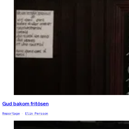
Gud bakom fritösen
Reportage
Elin Persson