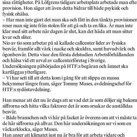
sina rättigheter. På Löfgrens tidigare arbetsplats arbetade man efte
provision. Hon säger att även detta bidrar till både psykisk och
fysisk ohälsa.
– Har man inte gjort det man ska och fått in den tänkta provisione
reser man sig inte från stolen för att gå och ta en fika. Är man inte
klar med sitt arbete när dagen är slut, kan det häda att man sitter
kvar och sliter.
Nio av tio som arbetar på så kallade callcenter lider av fysiska
besvär, framför allt värk i nacke och skuldra, samt huvudvärk och
ögonbesvär. Detta visar den första delstudien Arbetsförhållanden
och hälsa vid ett urval av callcenterföretag i Sverige.
Undersökningen påbörjades på HTF:s begäran och ämnet ska
kartläggas ytterligare.
– Vi har sett till att detta kom i gång för att slippa en massa
bekymmer längre fram, säger Tommy Mases, avdelningschef för
HTF:s sydöstavdelning.
Han menar att det nu är dags att se vad det är som döljer sig bakom
siffrorna och hitta vilka faktorer det är som orsakar de anställdas
besvär.
– Både branschen och vi här på facket är överens om att vi måste ta
de här siffrorna på allvar. Den här undersökningen ser vi som en
väckarklocka, säger Mases.
Han anser att klimatet just nu är bra för att arbeta vidare och