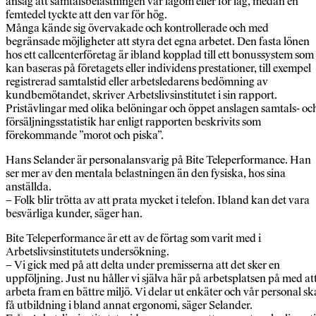
ansåg att samtalsbelastningen var lagom eller för låg, medan en
femtedel tyckte att den var för hög.
Många kände sig övervakade och kontrollerade och med
begränsade möjligheter att styra det egna arbetet. Den fasta lönen
hos ett callcenterföretag är ibland kopplad till ett bonussystem som
kan baseras på företagets eller individens prestationer, till exempel
registrerad samtalstid eller arbetsledarens bedömning av
kundbemötandet, skriver Arbetslivsinstitutet i sin rapport.
Pristävlingar med olika belöningar och öppet anslagen samtals- oc
försäljningsstatistik har enligt rapporten beskrivits som
förekommande ”morot och piska”.
Hans Selander är personalansvarig på Bite Teleperformance. Han
ser mer av den mentala belastningen än den fysiska, hos sina
anställda.
– Folk blir trötta av att prata mycket i telefon. Ibland kan det vara
besvärliga kunder, säger han.
Bite Teleperformance är ett av de förtag som varit med i
Arbetslivsinstitutets undersökning.
– Vi gick med på att delta under premisserna att det sker en
uppföljning. Just nu håller vi själva här på arbetsplatsen på med at
arbeta fram en bättre miljö. Vi delar ut enkäter och vår personal sk
få utbildning i bland annat ergonomi, säger Selander.