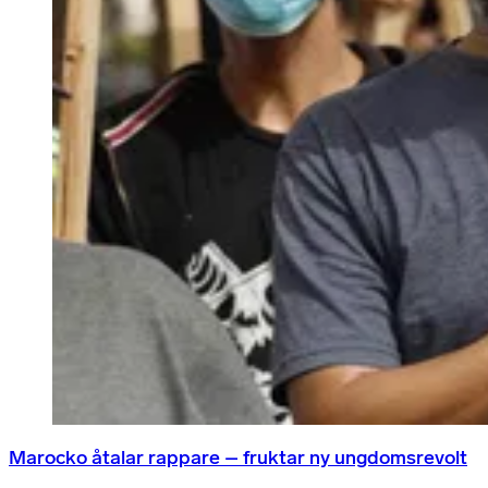
Marocko åtalar rappare – fruktar ny ungdomsrevolt