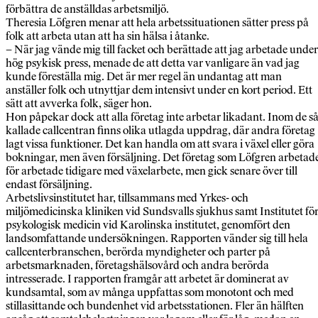
förbättra de anställdas arbetsmiljö.
Theresia Löfgren menar att hela arbetssituationen sätter press på
folk att arbeta utan att ha sin hälsa i åtanke.
– När jag vände mig till facket och berättade att jag arbetade under
hög psykisk press, menade de att detta var vanligare än vad jag
kunde föreställa mig. Det är mer regel än undantag att man
anställer folk och utnyttjar dem intensivt under en kort period. Ett
sätt att avverka folk, säger hon.
Hon påpekar dock att alla företag inte arbetar likadant. Inom de s
kallade callcentran finns olika utlagda uppdrag, där andra företag
lagt vissa funktioner. Det kan handla om att svara i växel eller göra
bokningar, men även försäljning. Det företag som Löfgren arbetad
för arbetade tidigare med växelarbete, men gick senare över till
endast försäljning.
Arbetslivsinstitutet har, tillsammans med Yrkes- och
miljömedicinska kliniken vid Sundsvalls sjukhus samt Institutet fö
psykologisk medicin vid Karolinska institutet, genomfört den
landsomfattande undersökningen. Rapporten vänder sig till hela
callcenterbranschen, berörda myndigheter och parter på
arbetsmarknaden, företagshälsovård och andra berörda
intresserade. I rapporten framgår att arbetet är dominerat av
kundsamtal, som av många uppfattas som monotont och med
stillasittande och bundenhet vid arbetsstationen. Fler än hälften