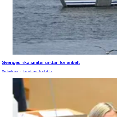
Sveriges rika smiter undan för enkelt
Veckobrev
Leonidas Aretakis