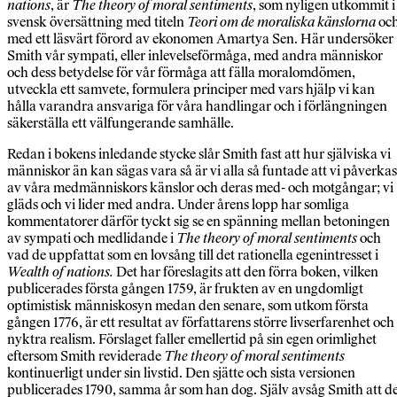
nations
, är
The theory of moral sentiments
, som nyligen utkommit i
svensk översättning med titeln
Teori om de moraliska känslorna
oc
med ett läsvärt förord av ekonomen Amartya Sen. Här undersöker
Smith vår sympati, eller inlevelseförmåga, med andra människor
och dess betydelse för vår förmåga att fälla moralomdömen,
utveckla ett samvete, formulera principer med vars hjälp vi kan
hålla varandra ansvariga för våra handlingar och i förlängningen
säkerställa ett välfungerande samhälle.
Redan i bokens inledande stycke slår Smith fast att hur själviska vi
människor än kan sägas vara så är vi alla så funtade att vi påverkas
av våra medmänniskors känslor och deras med- och motgångar; vi
gläds och vi lider med andra. Under årens lopp har somliga
kommentatorer därför tyckt sig se en spänning mellan betoningen
av sympati och medlidande i
The theory of moral sentiments
och
vad de uppfattat som en lovsång till det rationella egenintresset i
Wealth of nations.
Det har föreslagits att den förra boken, vilken
publicerades första gången 1759, är frukten av en ungdomligt
optimistisk människosyn medan den senare, som utkom första
gången 1776, är ett resultat av författarens större livserfarenhet och
nyktra realism. Förslaget faller emellertid på sin egen orimlighet
eftersom Smith reviderade
The theory of moral sentiments
kontinuerligt under sin livstid. Den sjätte och sista versionen
publicerades 1790, samma år som han dog. Själv avsåg Smith att d