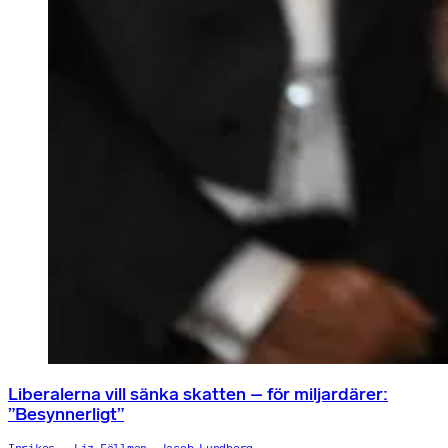
Liberalerna vill sänka skatten – för miljardärer:
”Besynnerligt”