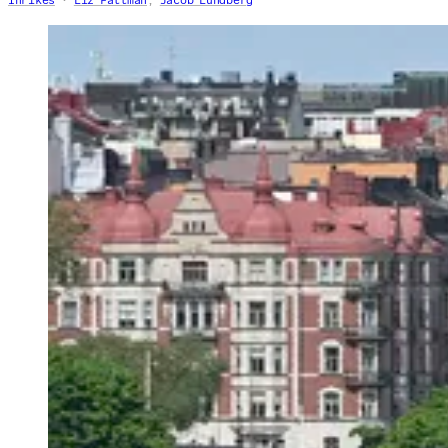
Inrikes
Liz Fällman
,
Jacob Lundberg