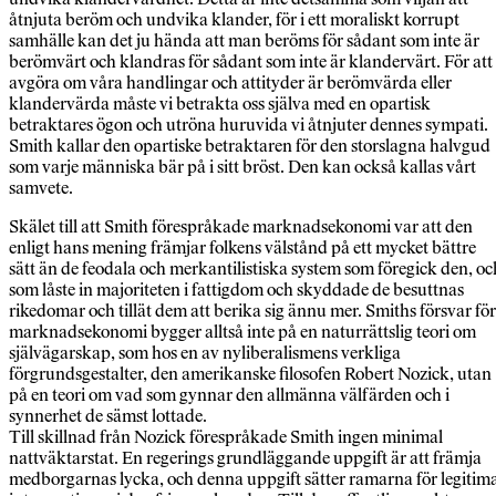
åtnjuta beröm och undvika klander, för i ett moraliskt korrupt
samhälle kan det ju hända att man beröms för sådant som inte är
berömvärt och klandras för sådant som inte är klandervärt. För att
avgöra om våra handlingar och attityder är berömvärda eller
klandervärda måste vi betrakta oss själva med en opartisk
betraktares ögon och utröna huruvida vi åtnjuter dennes sympati.
Smith kallar den opartiske betraktaren för den storslagna halvgud
som varje människa bär på i sitt bröst. Den kan också kallas vårt
samvete.
Skälet till att Smith förespråkade marknadsekonomi var att den
enligt hans mening främjar folkens välstånd på ett mycket bättre
sätt än de feodala och merkantilistiska system som föregick den, oc
som låste in majoriteten i fattigdom och skyddade de besuttnas
rikedomar och tillät dem att berika sig ännu mer. Smiths försvar för
marknadsekonomi bygger alltså inte på en naturrättslig teori om
självägarskap, som hos en av nyliberalismens verkliga
förgrundsgestalter, den amerikanske filosofen Robert Nozick, utan
på en teori om vad som gynnar den allmänna välfärden och i
synnerhet de sämst lottade.
Till skillnad från Nozick förespråkade Smith ingen minimal
nattväktarstat. En regerings grundläggande uppgift är att främja
medborgarnas lycka, och denna uppgift sätter ramarna för legitim