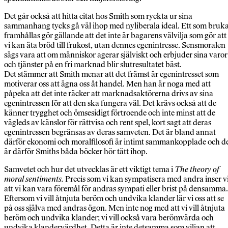
Det går också att hitta citat hos Smith som ryckta ur sina
sammanhang tycks gå väl ihop med nyliberala ideal. Ett som bruk
framhållas gör gällande att det inte är bagarens välvilja som gör att
vi kan äta bröd till frukost, utan dennes egenintresse. Sensmoralen
sägs vara att om människor agerar själviskt och erbjuder sina varor
och tjänster på en fri marknad blir slutresultatet bäst.
Det stämmer att Smith menar att det främst är egenintresset som
motiverar oss att ägna oss åt handel. Men han är noga med att
påpeka att det inte räcker att marknadsaktörerna drivs av sina
egenintressen för att den ska fungera väl. Det krävs också att de
känner trygghet och ömsesidigt förtroende och inte minst att de
vägleds av känslor för rättvisa och rent spel, kort sagt att deras
egenintressen begränsas av deras samveten. Det är bland annat
därför ekonomi och moralfilosofi är intimt sammankopplade och d
är därför Smiths båda böcker hör tätt ihop.
Samvetet och hur det utvecklas är ett viktigt tema i
The theory of
moral sentiments.
Precis som vi kan sympatisera med andra inser v
att vi kan vara föremål för andras sympati eller brist på densamma.
Eftersom vi vill åtnjuta beröm och undvika klander lär vi oss att se
på oss själva med andras ögon. Men inte nog med att vi vill åtnjuta
beröm och undvika klander; vi vill också vara berömvärda och
undvika klandervärdhet. Detta är inte detsamma som viljan att