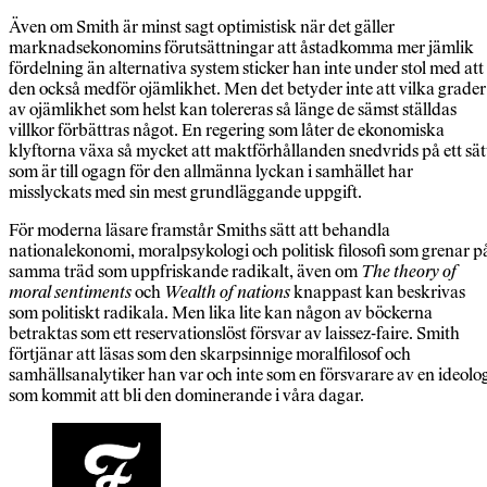
Även om Smith är minst sagt optimistisk när det gäller
marknadsekonomins förutsättningar att åstadkomma mer jämlik
fördelning än alternativa system sticker han inte under stol med att
den också medför ojämlikhet. Men det betyder inte att vilka grader
av ojämlikhet som helst kan tolereras så länge de sämst ställdas
villkor förbättras något. En regering som låter de ekonomiska
klyftorna växa så mycket att maktförhållanden snedvrids på ett sät
som är till ogagn för den allmänna lyckan i samhället har
misslyckats med sin mest grundläggande uppgift.
För moderna läsare framstår Smiths sätt att behandla
nationalekonomi, moralpsykologi och politisk filosofi som grenar p
samma träd som uppfriskande radikalt, även om
The theory of
moral sentiments
och
Wealth of nations
knappast kan beskrivas
som politiskt radikala. Men lika lite kan någon av böckerna
betraktas som ett reservationslöst försvar av laissez-faire. Smith
förtjänar att läsas som den skarpsinnige moralfilosof och
samhällsanalytiker han var och inte som en försvarare av en ideolo
som kommit att bli den dominerande i våra dagar.