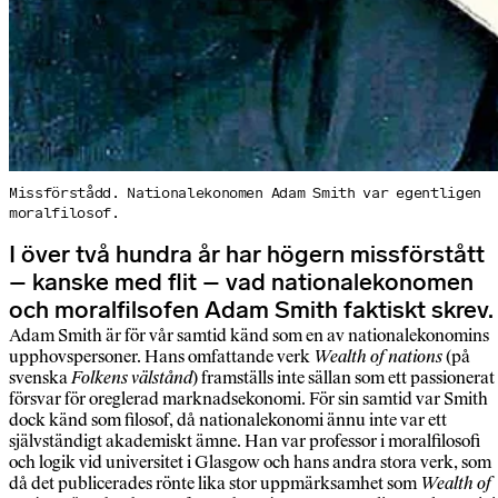
Missförstådd. Nationalekonomen Adam Smith var egentligen
moralfilosof.
I över två hundra år har högern missförstått
– kanske med flit – vad nationalekonomen
och moralfilsofen Adam Smith faktiskt skrev.
Adam Smith är för vår samtid känd som en av nationalekonomins
upphovspersoner. Hans omfattande verk
Wealth of nations
(på
svenska
Folkens välstånd
) framställs inte sällan som ett passionerat
försvar för oreglerad marknadsekonomi. För sin samtid var Smith
dock känd som filosof, då nationalekonomi ännu inte var ett
självständigt akademiskt ämne. Han var professor i moralfilosofi
och logik vid universitet i Glasgow och hans andra stora verk, som
då det publicerades rönte lika stor uppmärksamhet som
Wealth of