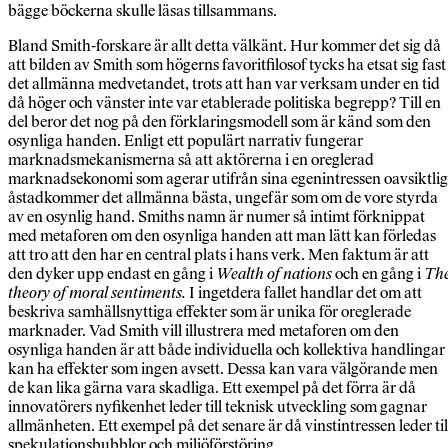
bägge böckerna skulle läsas tillsammans.
Bland Smith-forskare är allt detta välkänt. Hur kommer det sig då
att bilden av Smith som högerns favoritfilosof tycks ha etsat sig fast 
det allmänna medvetandet, trots att han var verksam under en tid
då höger och vänster inte var etablerade politiska begrepp? Till en
del beror det nog på den förklaringsmodell som är känd som den
osynliga handen. Enligt ett populärt narrativ fungerar
marknadsmekanismerna så att aktörerna i en oreglerad
marknadsekonomi som agerar utifrån sina egenintressen oavsiktlig
åstadkommer det allmänna bästa, ungefär som om de vore styrda
av en osynlig hand. Smiths namn är numer så intimt förknippat
med metaforen om den osynliga handen att man lätt kan förledas
att tro att den har en central plats i hans verk. Men faktum är att
den dyker upp endast en gång i
Wealth of nations
och en gång i
Th
theory of moral sentiments.
I ingetdera fallet handlar det om att
beskriva samhällsnyttiga effekter som är unika för oreglerade
marknader. Vad Smith vill illustrera med metaforen om den
osynliga handen är att både individuella och kollektiva handlingar
kan ha effekter som ingen avsett. Dessa kan vara välgörande men
de kan lika gärna vara skadliga. Ett exempel på det förra är då
innovatörers nyfikenhet leder till teknisk utveckling som gagnar
allmänheten. Ett exempel på det senare är då vinstintressen leder til
spekulationsbubblor och miljöförstöring.