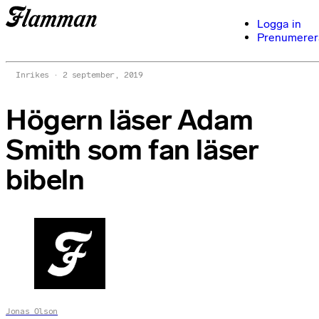
Logga in
Prenumerer
Inrikes
2 september, 2019
Högern läser Adam
Smith som fan läser
bibeln
Jonas Olson