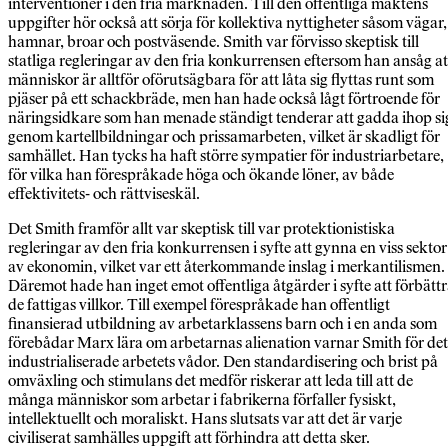
interventioner i den fria marknaden. Till den offentliga maktens
uppgifter hör också att sörja för kollektiva nyttigheter såsom vägar,
hamnar, broar och postväsende. Smith var förvisso skeptisk till
statliga regleringar av den fria konkurrensen eftersom han ansåg at
människor är alltför oförutsägbara för att låta sig flyttas runt som
pjäser på ett schackbräde, men han hade också lågt förtroende för
näringsidkare som han menade ständigt tenderar att gadda ihop si
genom kartellbildningar och prissamarbeten, vilket är skadligt för
samhället. Han tycks ha haft större sympatier för industriarbetare,
för vilka han förespråkade höga och ökande löner, av både
effektivitets- och rättviseskäl.
Det Smith framför allt var skeptisk till var protektionistiska
regleringar av den fria konkurrensen i syfte att gynna en viss sektor
av ekonomin, vilket var ett återkommande inslag i merkantilismen.
Däremot hade han inget emot offentliga åtgärder i syfte att förbätt
de fattigas villkor. Till exempel förespråkade han offentligt
finansierad utbildning av arbetarklassens barn och i en anda som
förebådar Marx lära om arbetarnas alienation varnar Smith för det
industrialiserade arbetets vådor. Den standardisering och brist på
omväxling och stimulans det medför riskerar att leda till att de
många människor som arbetar i fabrikerna förfaller fysiskt,
intellektuellt och moraliskt. Hans slutsats var att det är varje
civiliserat samhälles uppgift att förhindra att detta sker.