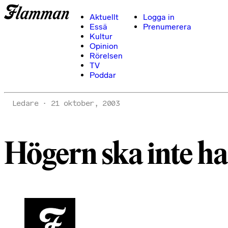
Aktuellt
Logga in
Essä
Prenumerera
Kultur
Opinion
Rörelsen
TV
Poddar
Ledare
21 oktober, 2003
Högern ska inte h