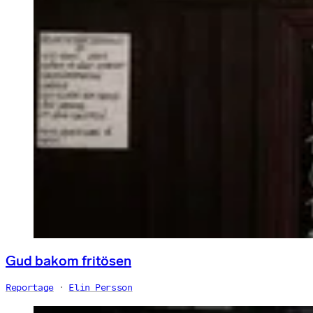
Gud bakom fritösen
Reportage
Elin Persson