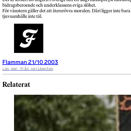
bidragsberoende och underklassens eviga slöhet.
För vänstern gäller det att återerövra moralen. Däri ligger inte bara
tjuvsamhälle inte tål.
Flamman 21/10 2003
Läs mer från skribenten
Relaterat