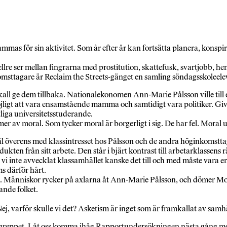
mas för sin aktivitet. Som år efter år kan fortsätta planera, konspi
e ser mellan fingrarna med prostitution, skattefusk, svartjobb, h
komsttagare är Reclaim the Streets-gänget en samling söndagsskoleele
all ge dem tillbaka. Nationalekonomen Ann-Marie Pålsson ville till e
ligt att vara ensamstående mamma och samtidigt vara politiker. Givet
liga universitetsstuderande.
mer av moral. Som tycker moral är borgerligt i sig. De har fel. Moral
 väl överens med klassintresset hos Pålsson och de andra höginkoms
en från sitt arbete. Den står i bjärt kontrast till arbetarklassens rät
 vi inte avvecklat klassamhället kanske det till och med måste vara e
s därför hårt.
. Människor rycker på axlarna åt Ann-Marie Pålsson, och dömer Mona
ande folket.
 varför skulle vi det? Asketism är inget som är framkallat av samhälle
lbegreppet. Låt oss komma ihåg Rapportundersökningen nästa gång mo