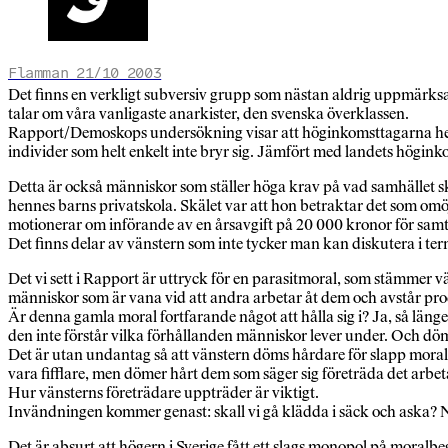
Flamman 21/10 2003
Det finns en verkligt subversiv grupp som nästan aldrig uppmärksam
talar om våra vanligaste anarkister, den svenska överklassen.
Rapport/Demoskops undersökning visar att höginkomsttagarna hellr
individer som helt enkelt inte bryr sig. Jämfört med landets högin
Detta är också människor som ställer höga krav på vad samhället sk
hennes barns privatskola. Skälet var att hon betraktar det som omöj
motionerar om införande av en årsavgift på 20 000 kronor för samt
Det finns delar av vänstern som inte tycker man kan diskutera i ter
Det vi sett i Rapport är uttryck för en parasitmoral, som stämmer
människor som är vana vid att andra arbetar åt dem och avstår produkt
Är denna gamla moral fortfarande något att hålla sig i? Ja, så länge
den inte förstår vilka förhållanden människor lever under. Och döm
Det är utan undantag så att vänstern döms hårdare för slapp moral
vara fifflare, men dömer hårt dem som säger sig företräda det arbet
Hur vänsterns företrädare uppträder är viktigt.
Invändningen kommer genast: skall vi gå klädda i säck och aska? Nej,
Det är absurt att högern i Sverige fått ett slags monopol på mora