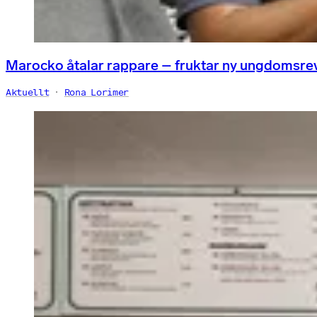
Marocko åtalar rappare – fruktar ny ungdomsre
Aktuellt
Rona Lorimer