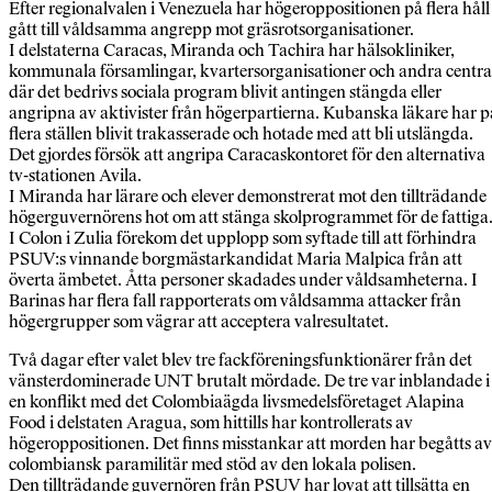
Efter regionalvalen i Venezuela har högeroppositionen på flera håll
gått till våldsamma angrepp mot gräsrotsorganisationer.
I delstaterna Caracas, Miranda och Tachira har hälsokliniker,
kommunala församlingar, kvartersorganisationer och andra centra
där det bedrivs sociala program blivit antingen stängda eller
angripna av aktivister från högerpartierna. Kubanska läkare har p
flera ställen blivit trakasserade och hotade med att bli utslängda.
Det gjordes försök att angripa Caracaskontoret för den alternativa
tv-stationen Avila.
I Miranda har lärare och elever demonstrerat mot den tillträdande
högerguvernörens hot om att stänga skolprogrammet för de fattiga
I Colon i Zulia förekom det upplopp som syftade till att förhindra
PSUV:s vinnande borgmästarkandidat Maria Malpica från att
överta ämbetet. Åtta personer skadades under våldsamheterna. I
Barinas har flera fall rapporterats om våldsamma attacker från
högergrupper som vägrar att acceptera valresultatet.
Två dagar efter valet blev tre fackföreningsfunktionärer från det
vänsterdominerade UNT brutalt mördade. De tre var inblandade i
en konflikt med det Colombiaägda livsmedelsföretaget Alapina
Food i delstaten Aragua, som hittills har kontrollerats av
högeroppositionen. Det finns misstankar att morden har begåtts av
colombiansk paramilitär med stöd av den lokala polisen.
Den tillträdande guvernören från PSUV har lovat att tillsätta en