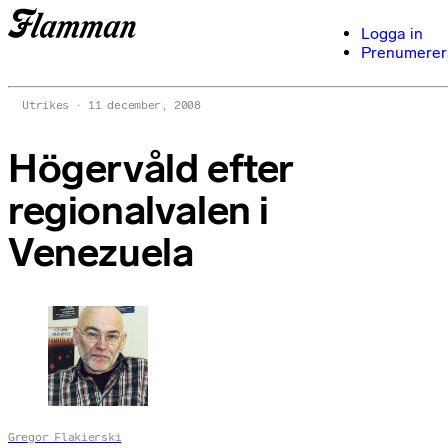
Logga in
Prenumerer
Utrikes
11 december, 2008
Högervåld efter
regionalvalen i
Venezuela
Gregor Flakierski