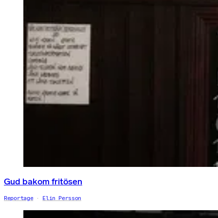
Gud bakom fritösen
Reportage
Elin Persson