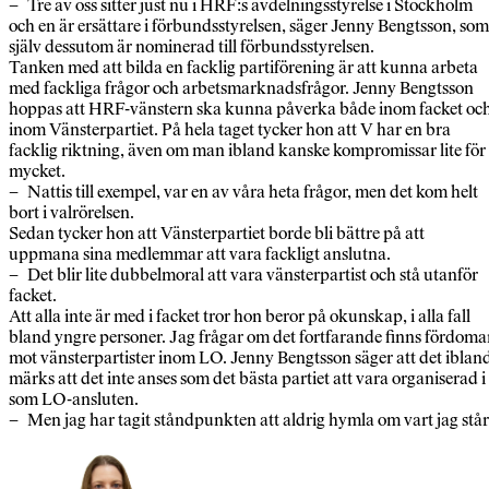
– Tre av oss sitter just nu i HRF:s avdelningsstyrelse i Stockholm
och en är ersättare i förbundsstyrelsen, säger Jenny Bengtsson, som
själv dessutom är nominerad till förbundsstyrelsen.
Tanken med att bilda en facklig partiförening är att kunna arbeta
med fackliga frågor och arbetsmarknadsfrågor. Jenny Bengtsson
hoppas att HRF-vänstern ska kunna påverka både inom facket oc
inom Vänsterpartiet. På hela taget tycker hon att V har en bra
facklig riktning, även om man ibland kanske kompromissar lite för
mycket.
– Nattis till exempel, var en av våra heta frågor, men det kom helt
bort i valrörelsen.
Sedan tycker hon att Vänsterpartiet borde bli bättre på att
uppmana sina medlemmar att vara fackligt anslutna.
– Det blir lite dubbelmoral att vara vänsterpartist och stå utanför
facket.
Att alla inte är med i facket tror hon beror på okunskap, i alla fall
bland yngre personer. Jag frågar om det fortfarande finns fördoma
mot vänsterpartister inom LO. Jenny Bengtsson säger att det iblan
märks att det inte anses som det bästa partiet att vara organiserad i
som LO-ansluten.
– Men jag har tagit ståndpunkten att aldrig hymla om vart jag står