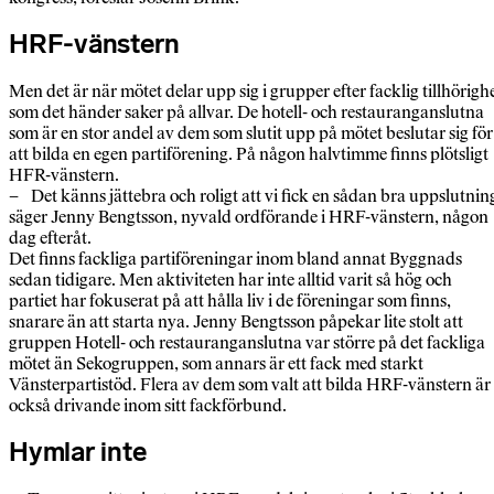
HRF-vänstern
Men det är när mötet delar upp sig i grupper efter facklig tillhörigh
som det händer saker på allvar. De hotell- och restauranganslutna
som är en stor andel av dem som slutit upp på mötet beslutar sig för
att bilda en egen partiförening. På någon halvtimme finns plötsligt
HFR-vänstern.
– Det känns jättebra och roligt att vi fick en sådan bra uppslutnin
säger Jenny Bengtsson, nyvald ordförande i HRF-vänstern, någon
dag efteråt.
Det finns fackliga partiföreningar inom bland annat Byggnads
sedan tidigare. Men aktiviteten har inte alltid varit så hög och
partiet har fokuserat på att hålla liv i de föreningar som finns,
snarare än att starta nya. Jenny Bengtsson påpekar lite stolt att
gruppen Hotell- och restauranganslutna var större på det fackliga
mötet än Sekogruppen, som annars är ett fack med starkt
Vänsterpartistöd. Flera av dem som valt att bilda HRF-vänstern är
också drivande inom sitt fackförbund.
Hymlar inte