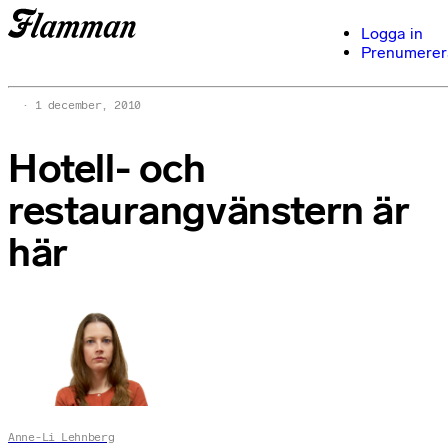
Logga in
Prenumerer
1 december, 2010
Hotell- och
restaurangvänstern är
här
Anne-Li Lehnberg