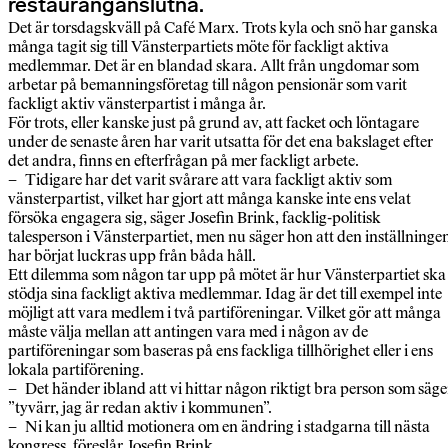
restauranganslutna.
Det är torsdagskväll på Café Marx. Trots kyla och snö har ganska
många tagit sig till Vänsterpartiets möte för fackligt aktiva
medlemmar. Det är en blandad skara. Allt från ungdomar som
arbetar på bemanningsföretag till någon pensionär som varit
fackligt aktiv vänsterpartist i många år.
För trots, eller kanske just på grund av, att facket och löntagare
under de senaste åren har varit utsatta för det ena bakslaget efter
det andra, finns en efterfrågan på mer fackligt arbete.
– Tidigare har det varit svårare att vara fackligt aktiv som
vänsterpartist, vilket har gjort att många kanske inte ens velat
försöka engagera sig, säger Josefin Brink, facklig-politisk
talesperson i Vänsterpartiet, men nu säger hon att den inställninge
har börjat luckras upp från båda håll.
Ett dilemma som någon tar upp på mötet är hur Vänsterpartiet ska
stödja sina fackligt aktiva medlemmar. Idag är det till exempel inte
möjligt att vara medlem i två partiföreningar. Vilket gör att många
måste välja mellan att antingen vara med i någon av de
partiföreningar som baseras på ens fackliga tillhörighet eller i ens
lokala partiförening.
– Det händer ibland att vi hittar någon riktigt bra person som säge
”tyvärr, jag är redan aktiv i kommunen”.
– Ni kan ju alltid motionera om en ändring i stadgarna till nästa
kongress, föreslår Josefin Brink.