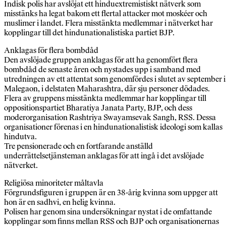
Indisk polis har avslöjat ett hinduextremistiskt nätverk som
misstänks ha legat bakom ett flertal attacker mot moskéer och
muslimer i landet. Flera misstänkta medlemmar i nätverket har
kopplingar till det hindunationalistiska partiet BJP.
Anklagas för flera bombdåd
Den avslöjade gruppen anklagas för att ha genomfört flera
bombdåd de senaste åren och nystades upp i samband med
utredningen av ett attentat som genomfördes i slutet av september i
Malegaon, i delstaten Maharashtra, där sju personer dödades.
Flera av gruppens misstänkta medlemmar har kopplingar till
oppositionspartiet Bharatiya Janata Party, BJP, och dess
moderorganisation Rashtriya Swayamsevak Sangh, RSS. Dessa
organisationer förenas i en hindunationalistisk ideologi som kallas
hindutva.
Tre pensionerade och en fortfarande anställd
underrättelsetjänsteman anklagas för att ingå i det avslöjade
nätverket.
Religiösa minoriteter måltavla
Förgrundsfiguren i gruppen är en 38-årig kvinna som uppger att
hon är en sadhvi, en helig kvinna.
Polisen har genom sina undersökningar nystat i de omfattande
kopplingar som finns mellan RSS och BJP och organisationernas