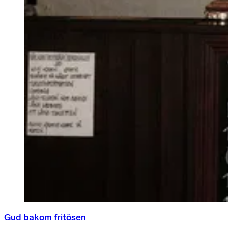
Gud bakom fritösen