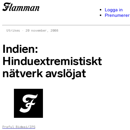
Logga in
Prenumerer
Utrikes
20 november, 2008
Indien:
Hinduextremistiskt
nätverk avslöjat
Praful Bidwai/IPS