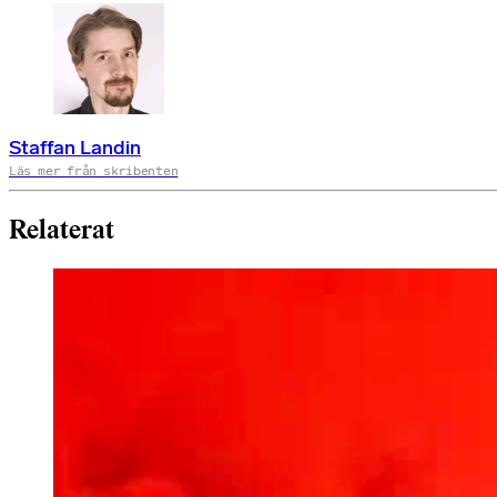
Staffan Landin
Läs mer från skribenten
Relaterat