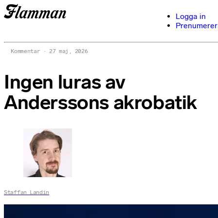
Logga in
Prenumerer
Kommentar
27 maj, 2026
Ingen luras av
Anderssons akrobatik
Staffan Landin