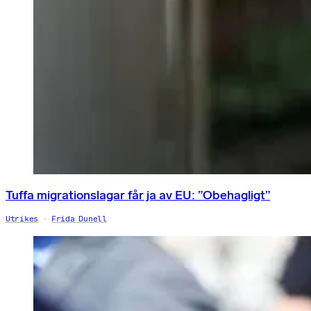
Tuffa migrationslagar får ja av EU: ”Obehagligt”
Utrikes
Frida Dunell