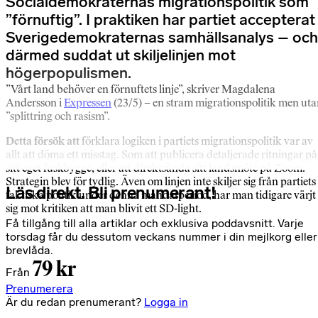
Socialdemokraternas migrationspolitik som
”förnuftig”. I praktiken har partiet accepterat
Sverigedemokraternas samhällsanalys – och
därmed suddat ut skiljelinjen mot
högerpopulismen.
”Vårt land behöver en förnuftets linje”, skriver Magdalena
Andersson i
Expressen
(23/5) – en stram migrationspolitik men ut
”splittring och rasism”.
Detta försök att
förklara logiken i partiets migrationspolitik var av
allt att döma ett misstag. Som att publicera detaljerade ritningar på
sitt eget fuskbygge, eller att direktsända sitt landsmöte på Zoom.
Strategin blev för tydlig. Även om linjen inte skiljer sig från partiets
Läs direkt. Bli prenumerant!
faktiska politik under denna mandatperiod, har man tidigare värjt
sig mot kritiken att man blivit ett SD-light.
Få tillgång till alla artiklar och exklusiva poddavsnitt. Varje
torsdag får du dessutom veckans nummer i din mejlkorg eller
brevlåda.
79 kr
Från
Prenumerera
Är du redan prenumerant?
Logga in