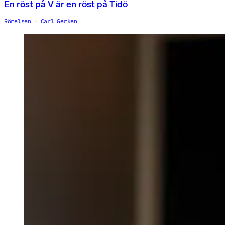
En röst på V är en röst på Tidö
Rörelsen
Carl Gerken