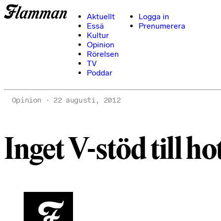
Aktuellt
Logga in
Essä
Prenumerera
Kultur
Opinion
Rörelsen
TV
Poddar
Opinion
22 augusti, 2012
Inget V-stöd till h