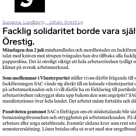
Susanna Lundberg, Johan Örestig
Facklig solidaritet borde vara sj
Örestig.
Måndagen den 2 juli
misshandlades och mordhotades en fackförenin
talat med kniven mot strupen tvingades han dra tillbaka alla fack
papperslösa. Det är otroligt viktigt att hela arbetarrörelsen tydlig
klimat på svensk arbetsmarknad.
Som medlemmar i Vänsterpartiet
ställer vi oss därför frågande till
fackföreningen SAC vände sig direkt till en ledande vänsterpartist 
på arbetsmarknaden och vi vill därför ha en förklaring till partiled
arbetarrörelsen rakryggat sluta upp bakom den som angripits? SAC 
manifestationer över hela landet. Det arbetet måste fortsätta och d
Passiviteten gentemot
SAC:s förfrågan om ett stöduttalande blir sä
bemanningsbranschen och otryggheten på arbetsmarknaden. På dagens
arbetare eller unga oetablerade, framstår sådana krav som rent uto
semesterersättning. Löner betalas ofta ut svart med stor oregelbun