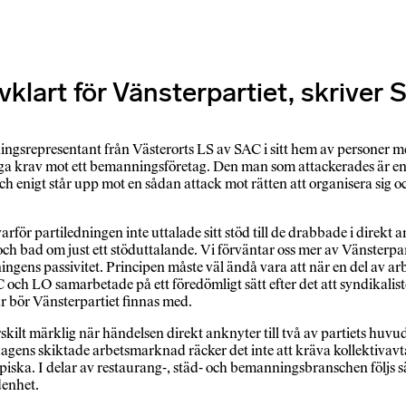
älvklart för Vänsterpartiet, skriv
gsrepresentant från Västerorts LS av SAC i sitt hem av personer me
liga krav mot ett bemanningsföretag. Den man som attackerades är en 
t och enigt står upp mot en sådan attack mot rätten att organisera sig
 varför partiledningen inte uttalade sitt stöd till de drabbade i direkt 
och bad om just ett stöduttalande. Vi förväntar oss mer av Vänsterpa
ningens passivitet. Principen måste väl ändå vara att när en del av ar
och LO samarbetade på ett föredömligt sätt efter det att syndikali
är bör Vänsterpartiet finnas med.
rskilt märklig när händelsen direkt anknyter till två av partiets hu
 skiktade arbetsmarknad räcker det inte att kräva kollektivavtal o
piska. I delar av restaurang-, städ- och bemanningsbranschen följs 
denhet.