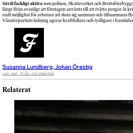
Såväl fackligt aktiva
som polisen, Skatteverket och Brottsförebyggan
långt ifrån ovanligt att företagen använts till att tvätta pengar å
reell möjlighet för arbetare att sluta sig samman och tillsammans fl
Vänsterpartiets ledning agerar kraftfullare och tydligare i framtiden 
Susanna Lundberg, Johan Örestig
Läs mer från skribenten
Relaterat