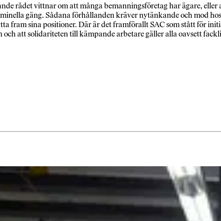
de rådet vittnar om att många bemanningsföretag har ägare, eller ank
t kriminella gäng. Sådana förhållanden kräver nytänkande och mod hos
ytta fram sina positioner. Där är det framförallt SAC som stått för ini
och att solidariteten till kämpande arbetare gäller alla oavsett fackli