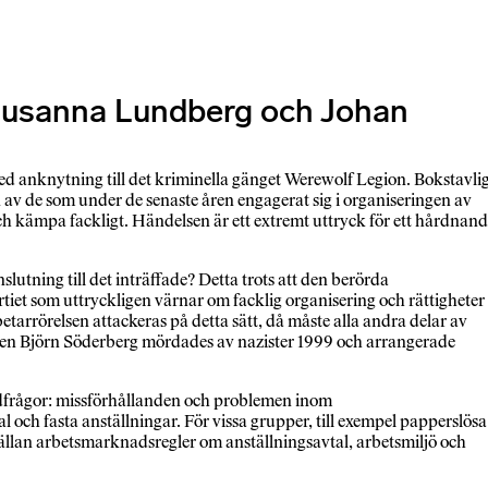
er Susanna Lundberg och Johan
d anknytning till det kriminella gänget Werewolf Legion. Bokstavli
av de som under de senaste åren engagerat sig i organiseringen av
 och kämpa fackligt. Händelsen är ett extremt uttryck för ett hårdnan
anslutning till det inträffade? Detta trots att den berörda
rtiet som uttryckligen värnar om facklig organisering och rättigheter
betarrörelsen attackeras på detta sätt, då måste alla andra delar av
sten Björn Söderberg mördades av nazister 1999 och arrangerade
vudfrågor: missförhållanden och problemen inom
ch fasta anställningar. För vissa grupper, till exempel papperslösa
sällan arbetsmarknadsregler om anställningsavtal, arbetsmiljö och