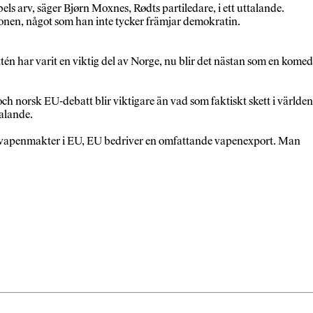
ls arv, säger Bjørn Moxnes, Rødts partiledare, i ett uttalande.
ionen, något som han inte tycker främjar demokratin.
tén har varit en viktig del av Norge, nu blir det nästan som en komed
ch norsk EU-debatt blir viktigare än vad som faktiskt skett i världen
talande.
ärnvapenmakter i EU, EU bedriver en omfattande vapenexport. Man