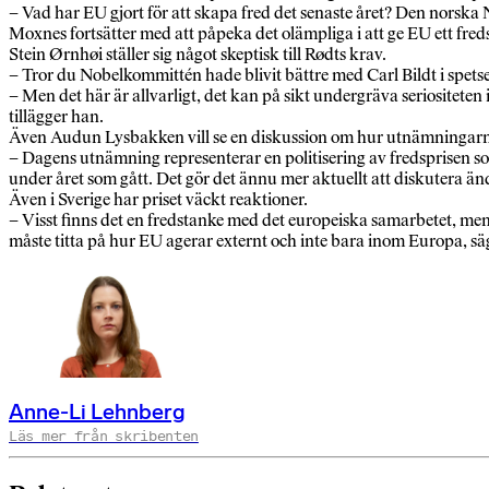
– Vad har EU gjort för att skapa fred det senaste året? Den norska 
Moxnes fortsätter med att påpeka det olämpliga i att ge EU ett fre
Stein Ørnhøi ställer sig något skeptisk till Rødts krav.
– Tror du Nobelkommittén hade blivit bättre med Carl Bildt i spets
– Men det här är allvarligt, det kan på sikt undergräva seriositete
tillägger han.
Även Audun Lysbakken vill se en diskussion om hur utnämningarna 
– Dagens utnämning representerar en politisering av fredsprisen so
under året som gått. Det gör det ännu mer aktuellt att diskutera än
Även i Sverige har priset väckt reaktioner.
– Visst finns det en fredstanke med det europeiska samarbetet, 
måste titta på hur EU agerar externt och inte bara inom Europa, sä
Anne-Li Lehnberg
Läs mer från skribenten