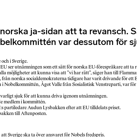
en norska ja-sidan att ta revansch.
belkommittén var dessutom för sjuk
 och i Sverige.
il EU ser utnämningen som ett sätt för norska EU-förespråkare att ta 
alla möjligheter att kunna visa att ”vi har rätt”, säger han till Flamma
rån norska socialdemokraterna tidigare har varit drivande för et
obelkommittén, Ågot Valle från Sosialistisk Venstreparti, var för sj
lvarligt sjuk för att kunna driva igenom utnämningen.
nde medlem i kommittén.
s partiledare Audun Lysbakken efter att EU tilldelats priset.
akken till Aftenposten.
att Sverige ska ta över ansvaret för Nobels fredspris.