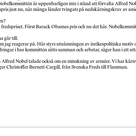
Nobelkommittén är uppenbarligen inte i stånd att förvalta Alfred Nobe
dspris just nu, när många länder tvingats på nedskärningskrav av un
en?
n i fredspriset. Först Barack Obamas pris och nu det här. Nobelkommit
går till.
m jag reagerar på. Här styrs utnämningen av inrikespolitiska motiv o
dringar i hur kommittén sätts samman och arbetar, säger han i ett ut
men Alfred Nobel talade också om en minskning av arméer. Vi har k
ger Christoffer Burnett-Cargill, från Svenska Freds till Flamman.