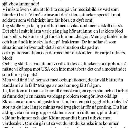
självbestämmande!
Vi måste även sluta att förlita oss på vår mediabild av vad som
händer i Irak. Vi måste inse att de är flera attacker speciellt mot
soldater som vi faktiskt inte får höra ett dyft om!
Jag skulle vilja ta upp det här med civilas död mer särskilt också.
Det skär i mitt hjärta varje gång jag hör att ännu en Irakiers blod
har spillts. Få kan riktigt förstå hur ont det gör. Men jag tänker inte
och kan ändå inte skylla det på Irakierna. De handlar så som
situationen kräver och det är en situation skapad av
ockupationsmakten och därmed bär de skulden för varje Irakiers
blod!
Och jag står fast vid att om vi vill att dessa attacker ska upphöra så
måste vi kämpa mot USA och inte motarbeta det enda motståndet
som finns på plats!
Men vad är då så hemskt med ockupationen, det är väl bättre än
Saddam i alla fall? Många av oss har nog fått frågan.
Ja, förutom att man saknar all demokrati, en egen stat och ett arbe
så finns det ju en massa vardags problem som gör livet olidligt.
Skräcken är din vanligaste känslan, bristen på trygghet har blivit s
stor att du inte längre minns vad trygghet är för någonting. Du kan
aldrig veta när en grupp soldater rusar in i ditt hem, plundrar,
våldtar kvinnor och går. Kidnappar ditt barn i utbyte mot
värdesaker. Om du går ut så vet du att du kanske inte kommer