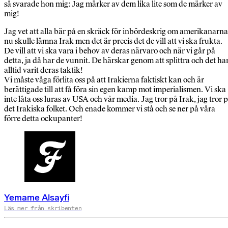
så svarade hon mig: Jag märker av dem lika lite som de märker av
mig!
Jag vet att alla bär på en skräck för inbördeskrig om amerikanarna
nu skulle lämna Irak men det är precis det de vill att vi ska frukta.
De vill att vi ska vara i behov av deras närvaro och när vi går på
detta, ja då har de vunnit. De härskar genom att splittra och det ha
alltid varit deras taktik!
Vi måste våga förlita oss på att Irakierna faktiskt kan och är
berättigade till att få föra sin egen kamp mot imperialismen. Vi ska
inte låta oss luras av USA och vår media. Jag tror på Irak, jag tror 
det Irakiska folket. Och enade kommer vi stå och se ner på våra
förre detta ockupanter!
Yemame Alsayfi
Läs mer från skribenten