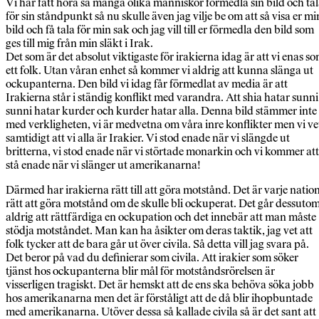
Vi har fått höra så många olika människor förmedla sin bild och ta
för sin ståndpunkt så nu skulle även jag vilje be om att så visa er mi
bild och få tala för min sak och jag vill till er förmedla den bild som
ges till mig från min släkt i Irak.
Det som är det absolut viktigaste för irakierna idag är att vi enas s
ett folk. Utan våran enhet så kommer vi aldrig att kunna slänga ut
ockupanterna. Den bild vi idag får förmedlat av media är att
Irakierna står i ständig konflikt med varandra. Att shia hatar sunni
sunni hatar kurder och kurder hatar alla. Denna bild stämmer inte
med verkligheten, vi är medvetna om våra inre konflikter men vi ve
samtidigt att vi alla är Irakier. Vi stod enade när vi slängde ut
britterna, vi stod enade när vi störtade monarkin och vi kommer att
stå enade när vi slänger ut amerikanarna!
Därmed har irakierna rätt till att göra motstånd. Det är varje natio
rätt att göra motstånd om de skulle bli ockuperat. Det går dessuto
aldrig att rättfärdiga en ockupation och det innebär att man måste
stödja motståndet. Man kan ha åsikter om deras taktik, jag vet att
folk tycker att de bara går ut över civila. Så detta vill jag svara på.
Det beror på vad du definierar som civila. Att irakier som söker
tjänst hos ockupanterna blir mål för motståndsrörelsen är
visserligen tragiskt. Det är hemskt att de ens ska behöva söka jobb
hos amerikanarna men det är förståligt att de då blir ihopbuntade
med amerikanarna. Utöver dessa så kallade civila så är det sant att