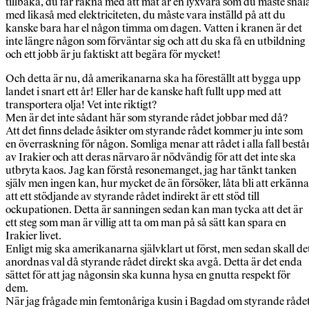
tillbaka, du får räkna med att mat är en lyxvara som du måste snål
med likaså med elektriciteten, du måste vara inställd på att du
kanske bara har el någon timma om dagen. Vatten i kranen är det
inte längre någon som förväntar sig och att du ska få en utbildning
och ett jobb är ju faktiskt att begära för mycket!
Och detta är nu, då amerikanarna ska ha föreställt att bygga upp
landet i snart ett år! Eller har de kanske haft fullt upp med att
transportera olja! Vet inte riktigt?
Men är det inte sådant här som styrande rådet jobbar med då?
Att det finns delade åsikter om styrande rådet kommer ju inte som
en överraskning för någon. Somliga menar att rådet i alla fall bestå
av Irakier och att deras närvaro är nödvändig för att det inte ska
utbryta kaos. Jag kan förstå resonemanget, jag har tänkt tanken
själv men ingen kan, hur mycket de än försöker, låta bli att erkänna
att ett stödjande av styrande rådet indirekt är ett stöd till
ockupationen. Detta är sanningen sedan kan man tycka att det är
ett steg som man är villig att ta om man på så sätt kan spara en
Irakier livet.
Enligt mig ska amerikanarna självklart ut först, men sedan skall de
anordnas val då styrande rådet direkt ska avgå. Detta är det enda
sättet för att jag någonsin ska kunna hysa en gnutta respekt för
dem.
När jag frågade min femtonåriga kusin i Bagdad om styrande råde