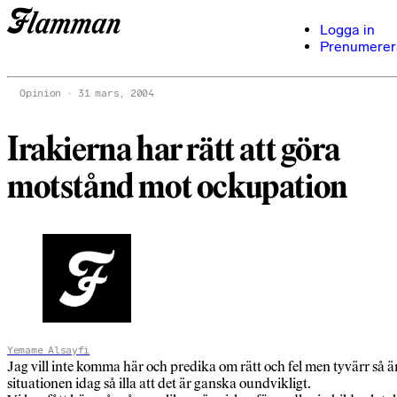
Logga in
Prenumerer
Opinion
31 mars, 2004
Irakierna har rätt att göra
motstånd mot ockupation
Yemame Alsayfi
Jag vill inte komma här och predika om rätt och fel men tyvärr så ä
situationen idag så illa att det är ganska oundvikligt.