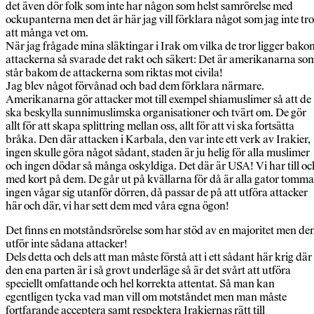
det även dör folk som inte har någon som helst samrörelse med
ockupanterna men det är här jag vill förklara något som jag inte tro
att många vet om.
När jag frågade mina släktingar i Irak om vilka de tror ligger bako
attackerna så svarade det rakt och säkert: Det är amerikanarna so
står bakom de attackerna som riktas mot civila!
Jag blev något förvånad och bad dem förklara närmare.
Amerikanarna gör attacker mot till exempel shiamuslimer så att de
ska beskylla sunnimuslimska organisationer och tvärt om. De gör
allt för att skapa splittring mellan oss, allt för att vi ska fortsätta
bråka. Den där attacken i Karbala, den var inte ett verk av Irakier,
ingen skulle göra något sådant, staden är ju helig för alla muslimer
och ingen dödar så många oskyldiga. Det där är USA! Vi har till oc
med kort på dem. De går ut på kvällarna för då är alla gator tomma
ingen vågar sig utanför dörren, då passar de på att utföra attacker
här och där, vi har sett dem med våra egna ögon!
Det finns en motståndsrörelse som har stöd av en majoritet men de
utför inte sådana attacker!
Dels detta och dels att man måste förstå att i ett sådant här krig där
den ena parten är i så grovt underläge så är det svårt att utföra
speciellt omfattande och hel korrekta attentat. Så man kan
egentligen tycka vad man vill om motståndet men man måste
fortfarande acceptera samt respektera Irakiernas rätt till