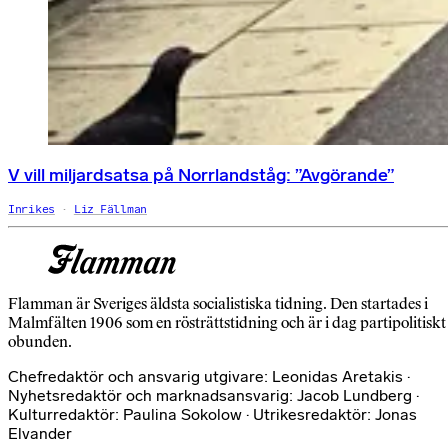
V vill miljardsatsa på Norrlandståg: ”Avgörande”
Inrikes
Liz Fällman
Flamman är Sveriges äldsta socialistiska tidning. Den startades i
Malmfälten 1906 som en rösträttstidning och är i dag partipolitiskt
obunden.
Chefredaktör och ansvarig utgivare: Leonidas Aretakis ·
Nyhetsredaktör och marknadsansvarig: Jacob Lundberg ·
Kulturredaktör: Paulina Sokolow · Utrikesredaktör: Jonas
Elvander