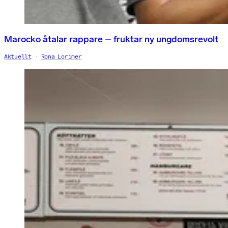
Marocko åtalar rappare – fruktar ny ungdomsrevolt
Aktuellt
Rona Lorimer