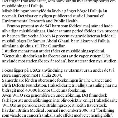
Det frågar Iraksolidaritet, som hänvisar till nya larmrapporter om
missbildningar i Falluja.
Missbildningar hos nyfödda är elva gånger högre i Falluja än
normalt. Det visar en nyligen publicerad studie i Journal of
Environmental Research and Public Health.
– Femton procent av de 547 barn som föddes i maj månad hade
allvarliga missbildningar. Under samma period föddes elva procent
av barnen före vecka 30 och 14 procent av graviditeterna ledde till
missfall, säger Dr Samira Abdul Ghani, barnläkare vid Falluja
allmänna sjukhus, till The Guardian.
I studien menar man att det råder en missbildningsepidemi.
”Genetiska skador kan ha förorsakats av de vapensystem USA
använde mot staden för sex år sedan”, konstaterar den nya studien.
Fokus ligger på USA:s användning av utarmat uran under de två
stora angreppen mot Falluja 2004.
Samordnare för den oberoende forskningen är The Cancer and
Birth Defects Foundation. Iraksolidaritets Fallujainsamling har nu
bidragit med 40 000 kronor till denna forskning.
Även WHO ska genomföra en undersökning. Det finns dock
farhågor att undersökningen inte blir objektiv, enligt Iraksolidarite
WHO:s nu pensionerade strålningsexpert, Keith Baverstock,
hävdar i British Medical Journal i november 2006, att ”forskning
som visade en cancerframkallande effekt medvetet hemlighölls”.