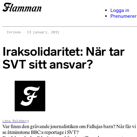
Logga in
Prenumerer
Inrikes
13 januari, 2011
Iraksolidaritet: När tar
SVT sitt ansvar?
Lena Malmberg
Var finns den grävande journalistiken om Fallujas barn? När får vi
se åtminstone BBC:s reportage i SVT?