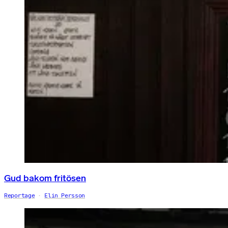
Gud bakom fritösen
Reportage
Elin Persson