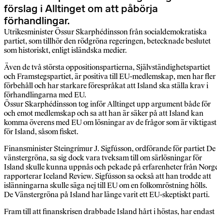
förslag i Alltinget om att påbörja
förhandlingar.
Utrikesminister Össur Skarphédinsson från socialdemokratiska
partiet, som tillhör den rödgröna regeringen, betecknade beslutet
som historiskt, enligt isländska medier.
Även de två största oppositionspartierna, Självständighetspartiet
och Framstegspartiet, är positiva till EU-medlemskap, men har fler
förbehåll och har starkare förespråkat att Island ska ställa krav i
förhandlingarna med EU.
Össur Skarphédinsson tog inför Alltinget upp argument både för
och emot medlemskap och sa att han är säker på att Island kan
komma överens med EU om lösningar av de frågor som är viktigast
för Island, såsom fisket.
Finansminister Steingrímur J. Sigfússon, ordförande för partiet De
vänstergröna, sa sig dock vara tveksam till om särlösningar för
Island skulle kunna uppnås och pekade på erfarenheter från Norg
rapporterar Iceland Review. Sigfússon sa också att han trodde att
islänningarna skulle säga nej till EU om en folkomröstning hölls.
De Vänstergröna på Island har länge varit ett EU-skeptiskt parti.
Fram till att finanskrisen drabbade Island hårt i höstas, har endast