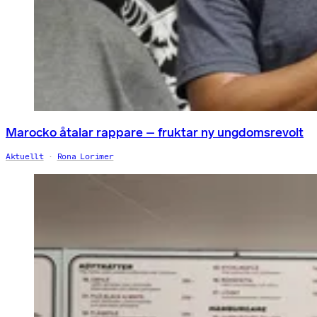
Marocko åtalar rappare – fruktar ny ungdomsrevolt
Aktuellt
Rona Lorimer