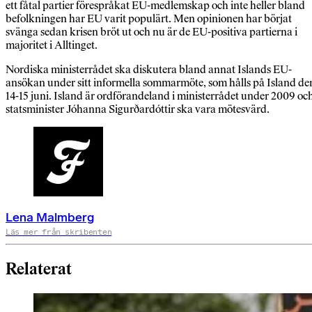
ett fåtal partier förespråkat EU-medlemskap och inte heller bland
befolkningen har EU varit populärt. Men opinionen har börjat
svänga sedan krisen bröt ut och nu är de EU-positiva partierna i
majoritet i Alltinget.
Nordiska ministerrådet ska diskutera bland annat Islands EU-
ansökan under sitt informella sommarmöte, som hålls på Island de
14-15 juni. Island är ordförandeland i ministerrådet under 2009 oc
statsminister Jóhanna Sigurðardóttir ska vara mötesvärd.
Lena Malmberg
Läs mer från skribenten
Relaterat