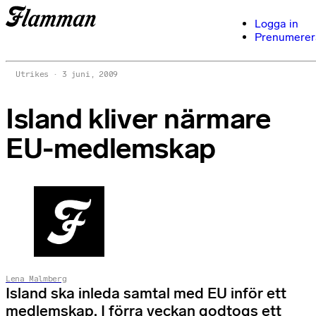
Logga in
Prenumerer
Utrikes
3 juni, 2009
Island kliver närmare
EU-medlemskap
Lena Malmberg
Island ska inleda samtal med EU inför ett
medlemskap. I förra veckan godtogs ett