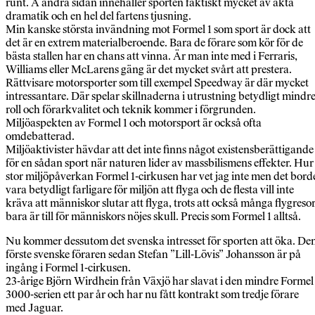
runt. Å andra sidan innehåller sporten faktiskt mycket av äkta
dramatik och en hel del fartens tjusning.
Min kanske största invändning mot Formel 1 som sport är dock att
det är en extrem materialberoende. Bara de förare som kör för de
bästa stallen har en chans att vinna. Är man inte med i Ferraris,
Williams eller McLarens gäng är det mycket svårt att prestera.
Rättvisare motorsporter som till exempel Speedway är där mycket
intressantare. Där spelar skillnaderna i utrustning betydligt mindr
roll och förarkvalitet och teknik kommer i förgrunden.
Miljöaspekten av Formel 1 och motorsport är också ofta
omdebatterad.
Miljöaktivister hävdar att det inte finns något existensberättigande
för en sådan sport när naturen lider av massbilismens effekter. Hur
stor miljöpåverkan Formel 1-cirkusen har vet jag inte men det bord
vara betydligt farligare för miljön att flyga och de flesta vill inte
kräva att människor slutar att flyga, trots att också många flygreso
bara är till för människors nöjes skull. Precis som Formel 1 alltså.
Nu kommer dessutom det svenska intresset för sporten att öka. De
förste svenske föraren sedan Stefan ”Lill-Lövis” Johansson är på
ingång i Formel 1-cirkusen.
23-årige Björn Wirdhein från Växjö har slavat i den mindre Formel
3000-serien ett par år och har nu fått kontrakt som tredje förare
med Jaguar.