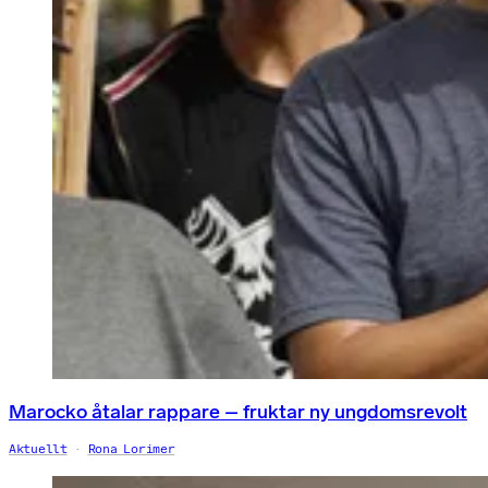
Marocko åtalar rappare – fruktar ny ungdomsrevolt
Aktuellt
Rona Lorimer