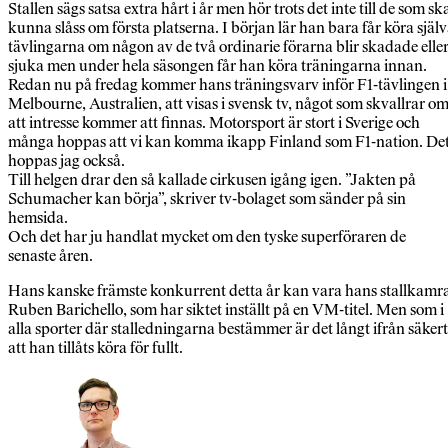
Stallen sägs satsa extra hårt i år men hör trots det inte till de som sk
kunna slåss om första platserna. I början lär han bara får köra själ
tävlingarna om någon av de två ordinarie förarna blir skadade elle
sjuka men under hela säsongen får han köra träningarna innan.
Redan nu på fredag kommer hans träningsvarv inför F1-tävlingen i
Melbourne, Australien, att visas i svensk tv, något som skvallrar o
att intresse kommer att finnas. Motorsport är stort i Sverige och
många hoppas att vi kan komma ikapp Finland som F1-nation. De
hoppas jag också.
Till helgen drar den så kallade cirkusen igång igen. ”Jakten på
Schumacher kan börja”, skriver tv-bolaget som sänder på sin
hemsida.
Och det har ju handlat mycket om den tyske superföraren de
senaste åren.
Hans kanske främste konkurrent detta år kan vara hans stallkamr
Ruben Barichello, som har siktet inställt på en VM-titel. Men som i
alla sporter där stalledningarna bestämmer är det långt ifrån säkert
att han tillåts köra för fullt.