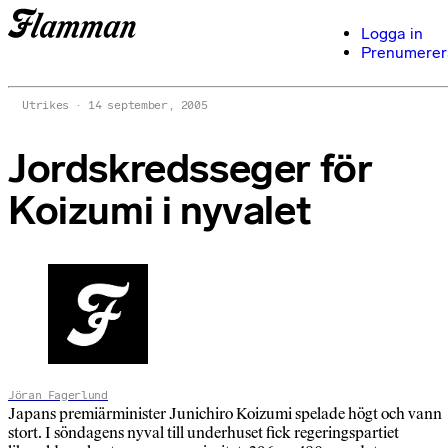
Logga in
Prenumerer
Utrikes
14 september, 2005
Jordskredsseger för
Koizumi i nyvalet
Jöran Fagerlund
Japans premiärminister Junichiro Koizumi spelade högt och vann
stort. I söndagens nyval till underhuset fick regeringspartiet