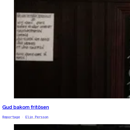
Gud bakom fritösen
Reportage
Elin Persson