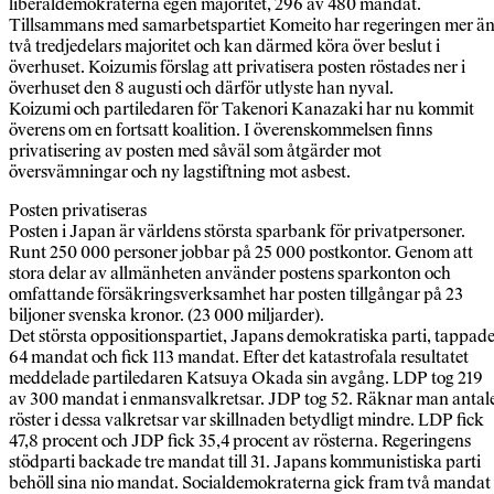
liberaldemokraterna egen majoritet, 296 av 480 mandat.
Tillsammans med samarbetspartiet Komeito har regeringen mer ä
två tredjedelars majoritet och kan därmed köra över beslut i
överhuset. Koizumis förslag att privatisera posten röstades ner i
överhuset den 8 augusti och därför utlyste han nyval.
Koizumi och partiledaren för Takenori Kanazaki har nu kommit
överens om en fortsatt koalition. I överenskommelsen finns
privatisering av posten med såväl som åtgärder mot
översvämningar och ny lagstiftning mot asbest.
Posten privatiseras
Posten i Japan är världens största sparbank för privatpersoner.
Runt 250 000 personer jobbar på 25 000 postkontor. Genom att
stora delar av allmänheten använder postens sparkonton och
omfattande försäkringsverksamhet har posten tillgångar på 23
biljoner svenska kronor. (23 000 miljarder).
Det största oppositionspartiet, Japans demokratiska parti, tappad
64 mandat och fick 113 mandat. Efter det katastrofala resultatet
meddelade partiledaren Katsuya Okada sin avgång. LDP tog 219
av 300 mandat i enmansvalkretsar. JDP tog 52. Räknar man antal
röster i dessa valkretsar var skillnaden betydligt mindre. LDP fick
47,8 procent och JDP fick 35,4 procent av rösterna. Regeringens
stödparti backade tre mandat till 31. Japans kommunistiska parti
behöll sina nio mandat. Socialdemokraterna gick fram två mandat