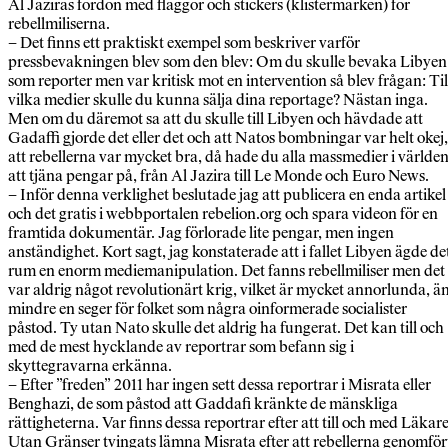
Al Jaziras fordon med flaggor och stickers (klistermärken) för
rebellmiliserna.
– Det finns ett praktiskt exempel som beskriver varför
pressbevakningen blev som den blev: Om du skulle bevaka Libyen
som reporter men var kritisk mot en intervention så blev frågan: Til
vilka medier skulle du kunna sälja dina reportage? Nästan inga.
Men om du däremot sa att du skulle till Libyen och hävdade att
Gadaffi gjorde det eller det och att Natos bombningar var helt okej,
att rebellerna var mycket bra, då hade du alla massmedier i världe
att tjäna pengar på, från Al Jazira till Le Monde och Euro News.
– Inför denna verklighet beslutade jag att publicera en enda artikel
och det gratis i webbportalen rebelion.org och spara videon för en
framtida dokumentär. Jag förlorade lite pengar, men ingen
anständighet. Kort sagt, jag konstaterade att i fallet Libyen ägde de
rum en enorm mediemanipulation. Det fanns rebellmiliser men det
var aldrig något revolutionärt krig, vilket är mycket annorlunda, ä
mindre en seger för folket som några oinformerade socialister
påstod. Ty utan Nato skulle det aldrig ha fungerat. Det kan till och
med de mest hycklande av reportrar som befann sig i
skyttegravarna erkänna.
– Efter ”freden” 2011 har ingen sett dessa reportrar i Misrata eller
Benghazi, de som påstod att Gaddafi kränkte de mänskliga
rättigheterna. Var finns dessa reportrar efter att till och med Läkar
Utan Gränser tvingats lämna Misrata efter att rebellerna genomför