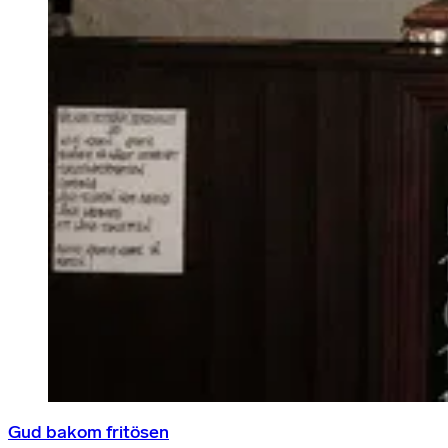
Gud bakom fritösen