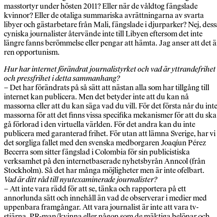
masstortyr under hösten 2011? Eller när de våldtog fängslade
kvinnor? Eller de otaliga summariska avrättningarna av svarta
libyer och gästarbetare från Mali, fängslade i djurparker? Nej, dess
cyniska journalister återvände inte till Libyen eftersom det inte
längre fanns berömmelse eller pengar att hämta. Jag anser att det ä
ren opportunism.
Hur har internet förändrat journalistyrket och vad är yttrandefrihet
och pressfrihet i detta sammanhang?
– Det har förändrats på så sätt att nästan alla som har tillgång till
internet kan publicera. Men det betyder inte att du kan nå
massorna eller att du kan säga vad du vill. För det första når du int
massorna för att det finns vissa specifika mekanismer för att du ska
gå förlorad i den virtuella världen. För det andra kan du inte
publicera med garanterad frihet. För utan att lämna Sverige, har vi
det sorgliga fallet med den svenska medborgaren Joaqíun Pérez
Becerra som sitter fängslad i Colombia för sin publicistiska
verksamhet på den internetbaserade nyhetsbyrån Anncol (från
Stockholm). Så det har många möjligheter men är inte ofelbart.
Vad är ditt råd till nyutexaminerade journalister?
– Att inte vara rädd för att se, tänka och rapportera på ett
annorlunda sätt och innehåll än vad de observerar i medier med
uppenbara framgångar. Att vara journalist är inte att vara tv-
stjärna, PR-man/kvinna eller någon som de mäktiga belönar och