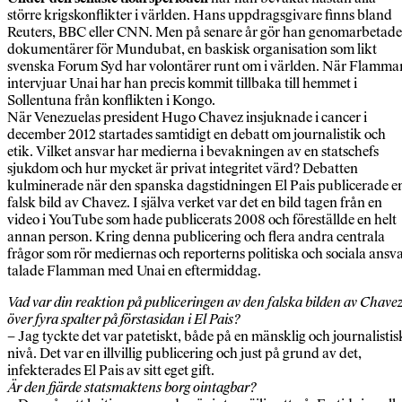
större krigskonflikter i världen. Hans uppdragsgivare finns bland
Reuters, BBC eller CNN. Men på senare år gör han genomarbetade
dokumentärer för Mundubat, en baskisk organisation som likt
svenska Forum Syd har volontärer runt om i världen. När Flamma
intervjuar Unai har han precis kommit tillbaka till hemmet i
Sollentuna från konflikten i Kongo.
När Venezuelas president Hugo Chavez insjuknade i cancer i
december 2012 startades samtidigt en debatt om journalistik och
etik. Vilket ansvar har medierna i bevakningen av en statschefs
sjukdom och hur mycket är privat integritet värd? Debatten
kulminerade när den spanska dagstidningen El Pais publicerade e
falsk bild av Chavez. I själva verket var det en bild tagen från en
video i YouTube som hade publicerats 2008 och föreställde en helt
annan person. Kring denna publicering och flera andra centrala
frågor som rör mediernas och reporterns politiska och sociala ansv
talade Flamman med Unai en eftermiddag.
Vad var din reaktion på publiceringen av den falska bilden av Chave
över fyra spalter på förstasidan i El Pais?
– Jag tyckte det var patetiskt, både på en mänsklig och journalistis
nivå. Det var en illvillig publicering och just på grund av det,
infekterades El Pais av sitt eget gift.
Är den fjärde statsmaktens borg ointagbar?