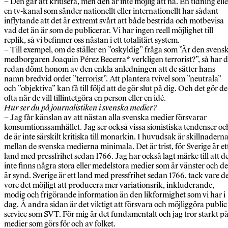
– Den går att kritisera, men den är inte möjlig att nå. En tidning elle
en tv-kanal som sänder nationellt eller internationellt har sådant
inflytande att det är extremt svårt att både bestrida och motbevisa
vad det än är som de publicerar. Vi har ingen reell möjlighet till
replik, så vi befinner oss nästan i ett totalitärt system.
– Till exempel, om de ställer en ”oskyldig” fråga som ”Är den svens
medborgaren Joaquin Pérez Becerra* verkligen terrorist?”, så har 
redan dömt honom av den enkla anledningen att de sätter hans
namn bredvid ordet ”terrorist”. Att plantera tvivel som ”neutrala”
och ”objektiva” kan få till följd att de gör slut på dig. Och det gör de
ofta när de vill tillintetgöra en person eller en idé.
Hur ser du på journalistiken i svenska medier?
– Jag får känslan av att nästan alla svenska medier försvarar
konsumtionssamhället. Jag ser också vissa sionistiska tendenser oc
de är inte särskilt kritiska till monarkin. I huvudsak är skillnadern
mellan de svenska medierna minimala. Det är trist, för Sverige är et
land med pressfrihet sedan 1766. Jag har också lagt märke till att d
inte finns några stora eller medelstora medier som är vänster och de
är synd. Sverige är ett land med pressfrihet sedan 1766, tack vare d
vore det möjligt att producera mer variationsrik, inkluderande,
modig och frigörande information än den likformighet som vi har i
dag. Å andra sidan är det viktigt att försvara och möjliggöra public
service som SVT. För mig är det fundamentalt och jag tror starkt p
medier som görs för och av folket.