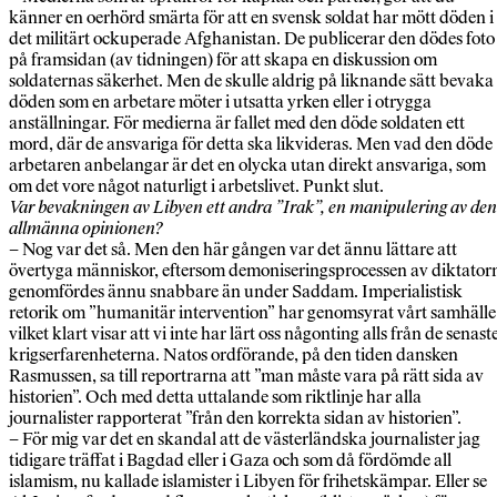
känner en oerhörd smärta för att en svensk soldat har mött döden i
det militärt ockuperade Afghanistan. De publicerar den dödes foto
på framsidan (av tidningen) för att skapa en diskussion om
soldaternas säkerhet. Men de skulle aldrig på liknande sätt bevaka
döden som en arbetare möter i utsatta yrken eller i otrygga
anställningar. För medierna är fallet med den döde soldaten ett
mord, där de ansvariga för detta ska likvideras. Men vad den döde
arbetaren anbelangar är det en olycka utan direkt ansvariga, som
om det vore något naturligt i arbetslivet. Punkt slut.
Var bevakningen av Libyen ett andra ”Irak”, en manipulering av den
allmänna opinionen?
– Nog var det så. Men den här gången var det ännu lättare att
övertyga människor, eftersom demoniseringsprocessen av diktator
genomfördes ännu snabbare än under Saddam. Imperialistisk
retorik om ”humanitär intervention” har genomsyrat vårt samhälle
vilket klart visar att vi inte har lärt oss någonting alls från de senast
krigserfarenheterna. Natos ordförande, på den tiden dansken
Rasmussen, sa till reportrarna att ”man måste vara på rätt sida av
historien”. Och med detta uttalande som riktlinje har alla
journalister rapporterat ”från den korrekta sidan av historien”.
– För mig var det en skandal att de västerländska journalister jag
tidigare träffat i Bagdad eller i Gaza och som då fördömde all
islamism, nu kallade islamister i Libyen för frihetskämpar. Eller se