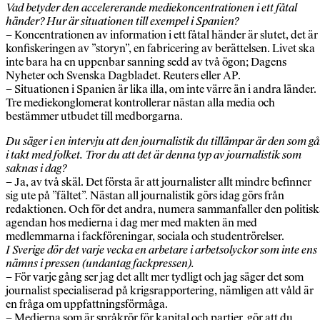
Vad betyder den accelererande mediekoncentrationen i ett fåtal
händer? Hur är situationen till exempel i Spanien?
– Koncentrationen av information i ett fåtal händer är slutet, det är
konfiskeringen av ”storyn”, en fabricering av berättelsen. Livet ska
inte bara ha en uppenbar sanning sedd av två ögon; Dagens
Nyheter och Svenska Dagbladet. Reuters eller AP.
– Situationen i Spanien är lika illa, om inte värre än i andra länder.
Tre mediekonglomerat kontrollerar nästan alla media och
bestämmer utbudet till medborgarna.
Du säger i en intervju att den journalistik du tillämpar är den som gå
i takt med folket. Tror du att det är denna typ av journalistik som
saknas i dag?
– Ja, av två skäl. Det första är att journalister allt mindre befinner
sig ute på ”fältet”. Nästan all journalistik görs idag görs från
redaktionen. Och för det andra, numera sammanfaller den politis
agendan hos medierna i dag mer med makten än med
medlemmarna i fackföreningar, sociala och studentrörelser.
I Sverige dör det varje vecka en arbetare i arbetsolyckor som inte ens
nämns i pressen (undantag fackpressen).
– För varje gång ser jag det allt mer tydligt och jag säger det som
journalist specialiserad på krigsrapportering, nämligen att våld är
en fråga om uppfattningsförmåga.
– Medierna som är språkrör för kapital och partier, gör att du