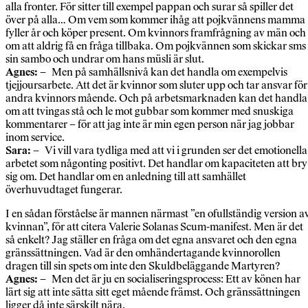
alla fronter. För sitter till exempel pappan och surar så spiller det
över på alla… Om vem som kommer ihåg att pojkvännens mamma
fyller år och köper present. Om kvinnors framfrågning av män och
om att aldrig få en fråga tillbaka. Om pojkvännen som skickar sms
sin sambo och undrar om hans müsli är slut.
Agnes:
– Men på samhällsnivå kan det handla om exempelvis
tjejjoursarbete. Att det är kvinnor som sluter upp och tar ansvar för
andra kvinnors mående. Och på arbetsmarknaden kan det handla
om att tvingas stå och le mot gubbar som kommer med snuskiga
kommentarer – för att jag inte är min egen person när jag jobbar
inom service.
Sara:
– Vi vill vara tydliga med att vi i grunden ser det emotionella
arbetet som någonting positivt. Det handlar om kapaciteten att bry
sig om. Det handlar om en anledning till att samhället
överhuvudtaget fungerar.
I en sådan förståelse är mannen närmast ”en ofullständig version a
kvinnan”, för att citera Valerie Solanas Scum-manifest. Men är det
så enkelt? Jag ställer en fråga om det egna ansvaret och den egna
gränssättningen. Vad är den omhändertagande kvinnorollen
dragen till sin spets om inte den Skuldbeläggande Martyren?
Agnes:
– Men det är ju en socialiseringsprocess: Ett av könen har
lärt sig att inte sätta sitt eget mående främst. Och gränssättningen
ligger då inte särskilt nära.