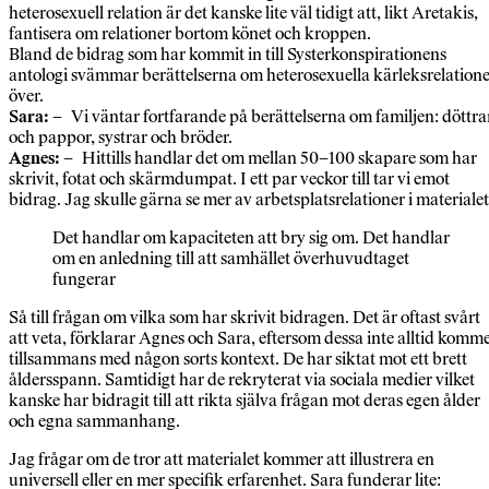
heterosexuell relation är det kanske lite väl tidigt att, likt Aretakis,
fantisera om relationer bortom könet och kroppen.
Bland de bidrag som har kommit in till Systerkonspirationens
antologi svämmar berättelserna om heterosexuella kärleksrelation
över.
Sara:
– Vi väntar fortfarande på berättelserna om familjen: döttra
och pappor, systrar och bröder.
Agnes:
– Hittills handlar det om mellan 50–100 skapare som har
skrivit, fotat och skärmdumpat. I ett par veckor till tar vi emot
bidrag. Jag skulle gärna se mer av arbetsplatsrelationer i materialet
Det handlar om kapaciteten att bry sig om. Det handlar
om en anledning till att samhället överhuvudtaget
fungerar
Så till frågan om vilka som har skrivit bidragen. Det är oftast svårt
att veta, förklarar Agnes och Sara, eftersom dessa inte alltid komm
tillsammans med någon sorts kontext. De har siktat mot ett brett
åldersspann. Samtidigt har de rekryterat via sociala medier vilket
kanske har bidragit till att rikta själva frågan mot deras egen ålder
och egna sammanhang.
Jag frågar om de tror att materialet kommer att illustrera en
universell eller en mer specifik erfarenhet. Sara funderar lite: