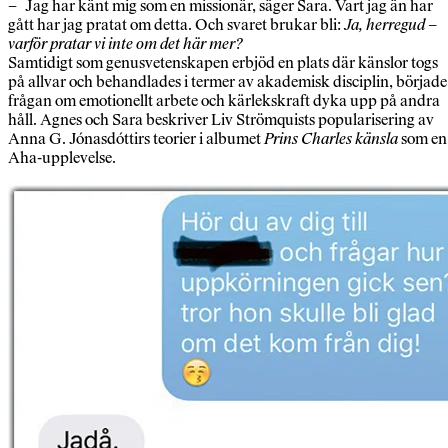
– Jag har känt mig som en missionär, säger Sara. Vart jag än har
gått har jag pratat om detta. Och svaret brukar bli:
Ja, herregud –
varför pratar vi inte om det här mer?
Samtidigt som genusvetenskapen erbjöd en plats där känslor togs
på allvar och behandlades i termer av akademisk disciplin, började
frågan om emotionellt arbete och kärlekskraft dyka upp på andra
håll. Agnes och Sara beskriver Liv Strömquists popularisering av
Anna G. Jónasdóttirs teorier i albumet
Prins Charles känsla
som en
Aha-upplevelse.