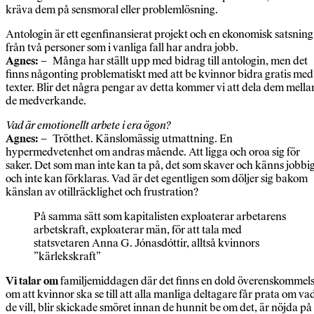
kräva dem på sensmoral eller problemlösning.
Antologin är ett egenfinansierat projekt och en ekonomisk satsning
från två personer som i vanliga fall har andra jobb.
Agnes:
– Många har ställt upp med bidrag till antologin, men det
finns någonting problematiskt med att be kvinnor bidra gratis med
texter. Blir det några pengar av detta kommer vi att dela dem mella
de medverkande.
Vad är emotionellt arbete i era ögon?
Agnes:
– Trötthet. Känslomässig utmattning. En
hypermedvetenhet om andras mående. Att ligga och oroa sig för
saker. Det som man inte kan ta på, det som skaver och känns jobbi
och inte kan förklaras. Vad är det egentligen som döljer sig bakom
känslan av otillräcklighet och frustration?
På samma sätt som kapitalisten exploaterar arbetarens
arbetskraft, exploaterar män, för att tala med
statsvetaren Anna G. Jónasdóttir, alltså kvinnors
”kärlekskraft”
Vi talar om
familjemiddagen där det finns en dold överenskommel
om att kvinnor ska se till att alla manliga deltagare får prata om va
de vill, blir skickade smöret innan de hunnit be om det, är nöjda på