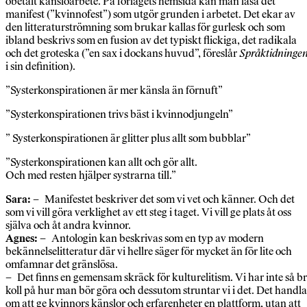
obetalt känsloarbete. På förlagets hemsida kan man läsa det
manifest (”kvinnofest”) som utgör grunden i arbetet. Det ekar av
den litteraturströmning som brukar kallas för gurlesk och som
ibland beskrivs som en fusion av det typiskt flickiga, det radikala
och det groteska (”en sax i dockans huvud”, föreslår
Språktidninge
i sin definition).
”Systerkonspirationen är mer känsla än förnuft”
”Systerkonspirationen trivs bäst i kvinnodjungeln”
” Systerkonspirationen är glitter plus allt som bubblar”
”Systerkonspirationen kan allt och gör allt.
Och med resten hjälper systrarna till.”
Sara:
– Manifestet beskriver det som vi vet och känner. Och det
som vi vill göra verklighet av ett steg i taget. Vi vill ge plats åt oss
själva och åt andra kvinnor.
Agnes:
– Antologin kan beskrivas som en typ av modern
bekännelselitteratur där vi hellre säger för mycket än för lite och
omfamnar det gränslösa.
– Det finns en gemensam skräck för kulturelitism. Vi har inte så b
koll på hur man bör göra och dessutom struntar vi i det. Det handla
om att ge kvinnors känslor och erfarenheter en plattform, utan att