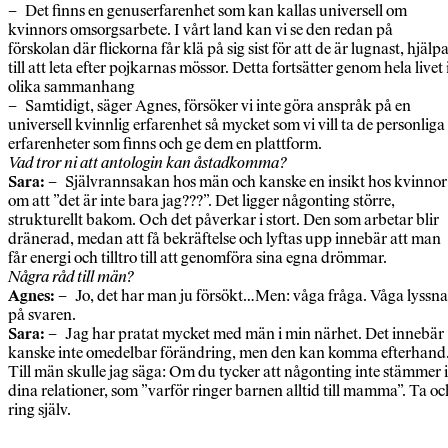
– Det finns en genuserfarenhet som kan kallas universell om
kvinnors omsorgsarbete. I vårt land kan vi se den redan på
förskolan där flickorna får klä på sig sist för att de är lugnast, hjälp
till att leta efter pojkarnas mössor. Detta fortsätter genom hela livet 
olika sammanhang
– Samtidigt, säger Agnes, försöker vi inte göra anspråk på en
universell kvinnlig erfarenhet så mycket som vi vill ta de personliga
erfarenheter som finns och ge dem en plattform.
Vad tror ni att antologin kan åstadkomma?
Sara:
– Självrannsakan hos män och kanske en insikt hos kvinnor
om att ”det är inte bara jag???”. Det ligger någonting större,
strukturellt bakom. Och det påverkar i stort. Den som arbetar blir
dränerad, medan att få bekräftelse och lyftas upp innebär att man
får energi och tilltro till att genomföra sina egna drömmar.
Några råd till män?
Agnes:
– Jo, det har man ju försökt…Men: våga fråga. Våga lyssna
på svaren.
Sara:
– Jag har pratat mycket med män i min närhet. Det innebär
kanske inte omedelbar förändring, men den kan komma efterhand
Till män skulle jag säga: Om du tycker att någonting inte stämmer i
dina relationer, som ”varför ringer barnen alltid till mamma”. Ta oc
ring själv.