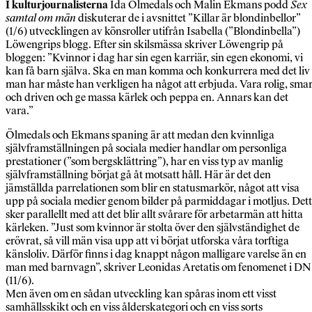
I kulturjournalisterna
Ida Ölmedals och Malin Ekmans podd
Sex
samtal om män
diskuterar de i avsnittet ”Killar är blondinbellor”
(1/6) utvecklingen av könsroller utifrån Isabella (”Blondinbella”)
Löwengrips blogg. Efter sin skilsmässa skriver Löwengrip på
bloggen: ”Kvinnor i dag har sin egen karriär, sin egen ekonomi, vi
kan få barn själva. Ska en man komma och konkurrera med det liv
man har måste han verkligen ha något att erbjuda. Vara rolig, smar
och driven och ge massa kärlek och peppa en. Annars kan det
vara.”
Ölmedals och Ekmans spaning är att medan den kvinnliga
självframställningen på sociala medier handlar om personliga
prestationer (”som bergsklättring”), har en viss typ av manlig
självframställning börjat gå åt motsatt håll. Här är det den
jämställda parrelationen som blir en statusmarkör, något att visa
upp på sociala medier genom bilder på parmiddagar i motljus. Det
sker parallellt med att det blir allt svårare för arbetarmän att hitta
kärleken. ”Just som kvinnor är stolta över den självständighet de
erövrat, så vill män visa upp att vi börjat utforska våra torftiga
känsloliv. Därför finns i dag knappt någon malligare varelse än en
man med barnvagn”, skriver Leonidas Aretatis om fenomenet i DN
(11/6).
Men även om en sådan utveckling kan spåras inom ett visst
samhällsskikt och en viss ålderskategori och en viss sorts