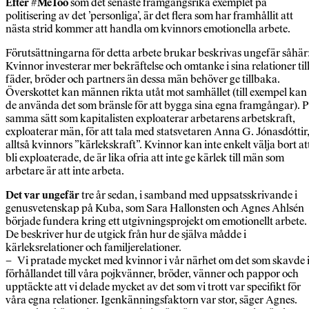
Efter #MeToo
som det senaste framgångsrika exemplet på
politisering av det ’personliga’, är det flera som har framhållit att
nästa strid kommer att handla om kvinnors emotionella arbete.
Förutsättningarna för detta arbete brukar beskrivas ungefär såhär
Kvinnor investerar mer bekräftelse och omtanke i sina relationer til
fäder, bröder och partners än dessa män behöver ge tillbaka.
Överskottet kan männen rikta utåt mot samhället (till exempel kan
de använda det som bränsle för att bygga sina egna framgångar). 
samma sätt som kapitalisten exploaterar arbetarens arbetskraft,
exploaterar män, för att tala med statsvetaren Anna G. Jónasdóttir
alltså kvinnors ”kärlekskraft”. Kvinnor kan inte enkelt välja bort at
bli exploaterade, de är lika ofria att inte ge kärlek till män som
arbetare är att inte arbeta.
Det var ungefär
tre år sedan, i samband med uppsatsskrivande i
genusvetenskap på Kuba, som Sara Hallonsten och Agnes Ahlsén
började fundera kring ett utgivningsprojekt om emotionellt arbete.
De beskriver hur de utgick från hur de själva mådde i
kärleksrelationer och familjerelationer.
– Vi pratade mycket med kvinnor i vår närhet om det som skavde 
förhållandet till våra pojkvänner, bröder, vänner och pappor och
upptäckte att vi delade mycket av det som vi trott var specifikt för
våra egna relationer. Igenkänningsfaktorn var stor, säger Agnes.