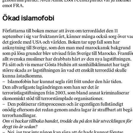
emot FRA.
Ökad islamofobi
Författarna till boken menar att även om terrordådet den 11
september i sig var fruktansvärt, känner många också sorg över va
det gjorde med USA och världen. Boken tar upp fall som har
anknytning till Sverige, som den man med marockansk bakgrund
som på lösa grunder blev utvisad från Sverige till Marocko. Framfö
allt svenska muslimer har drabbats hårt av den nya lagstiftningen.
På sätt och vis menar Gösta Hultén att samhällsklimatet har tagit
större skada av lagstiftningen än vad ett enskilt terrordåd skulle
kunna åstadkomma.
– Islamofobin har kunnat segla rätt fritt under den här tiden.
Den allvarligaste lagändringen som han ser det är
terroristlagstiftningen från 2003, som bland annat kriminaliserar
ekonomiskt stöd till terrorstämplade organisationer.
– Den politiserar rättsprocessen och är egentligen fullständigt
onödig eftersom det redan genom andra lagar är straffbart att begå
terrorhandlingar.
Om vi backar tillbaka bandet, trodde du på den här utvecklingen för
drygt tio år sedan?
– Nej, jag tror inte någon kan säga att de hade kunnat förutse