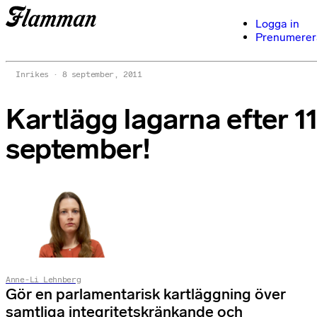
Logga in
Prenumerer
Inrikes
8 september, 2011
Kartlägg lagarna efter 1
september!
Anne-Li Lehnberg
Gör en parlamentarisk kartläggning över
samtliga integritetskränkande och