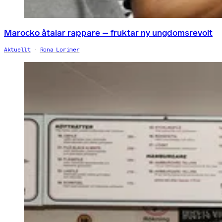
Marocko åtalar rappare – fruktar ny ungdomsrevolt
Aktuellt
Rona Lorimer