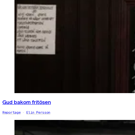
Gud bakom fritösen
Reportage
Elin Persson