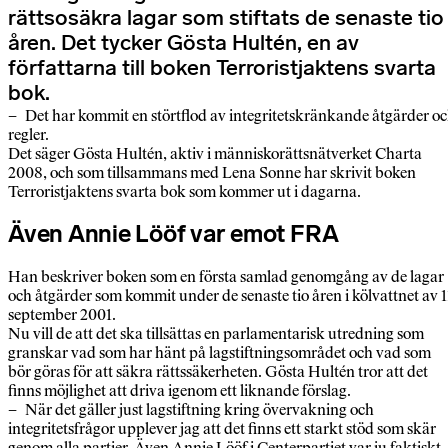
rättsosäkra lagar som stiftats de senaste tio
åren. Det tycker Gösta Hultén, en av
författarna till boken Terroristjaktens svarta
bok.
– Det har kommit en störtflod av integritetskränkande åtgärder o
regler.
Det säger Gösta Hultén, aktiv i människorättsnätverket Charta
2008, och som tillsammans med Lena Sonne har skrivit boken
Terroristjaktens svarta bok som kommer ut i dagarna.
Även Annie Lööf var emot FRA
Han beskriver boken som en första samlad genomgång av de lagar
och åtgärder som kommit under de senaste tio åren i kölvattnet av 1
september 2001.
Nu vill de att det ska tillsättas en parlamentarisk utredning som
granskar vad som har hänt på lagstiftningsområdet och vad som
bör göras för att säkra rättssäkerheten. Gösta Hultén tror att det
finns möjlighet att driva igenom ett liknande förslag.
– När det gäller just lagstiftning kring övervakning och
integritetsfrågor upplever jag att det finns ett starkt stöd som skär
genom alla partier. Även Annie Lööf i Centerpartiet var ju faktiskt