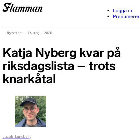
Logga in
Prenumerer
Nyheter
14 maj, 2026
Katja Nyberg kvar på
riksdagslista – trots
knarkåtal
Jacob Lundberg