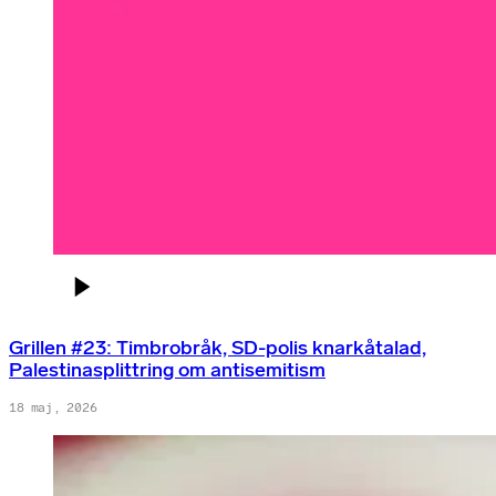
Grillen #23: Timbrobråk, SD-polis knarkåtalad,
Palestinasplittring om antisemitism
18 maj, 2026