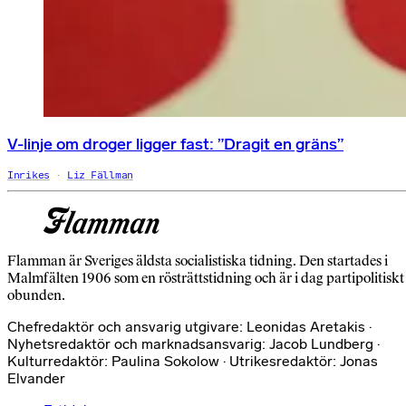
V-linje om droger ligger fast: ”Dragit en gräns”
Inrikes
Liz Fällman
Flamman är Sveriges äldsta socialistiska tidning. Den startades i
Malmfälten 1906 som en rösträttstidning och är i dag partipolitiskt
obunden.
Chefredaktör och ansvarig utgivare: Leonidas Aretakis ·
Nyhetsredaktör och marknadsansvarig: Jacob Lundberg ·
Kulturredaktör: Paulina Sokolow · Utrikesredaktör: Jonas
Elvander