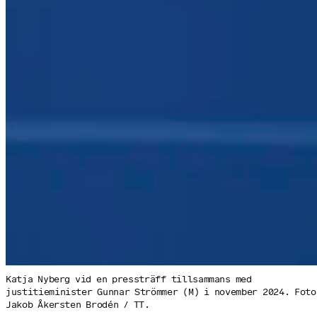
Katja Nyberg vid en pressträff tillsammans med
justitieminister Gunnar Strömmer (M) i november 2024. Foto
Jakob Åkersten Brodén / TT.