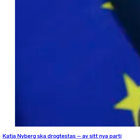
Katja Nyberg ska drogtestas – av sitt nya parti