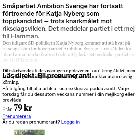
Småpartiet Ambition Sverige har fortsatt
förtroende för Katja Nyberg som
toppkandidat – trots knarkmålet mot
riksdagsvilden. Det meddelar partiet i ett mej
till Flamman.
Den tidigare SD-politikern Katja Nyberg kommer att stå kvar på
riksdagslistan för högerpartiet Ambition Sverige – trots åtalen för
bland annat narkotikabrott och rattfylleri. Det meddelar partiet i et
mejl till Flamman.
Där skriver de
att de visserligen upplever en ”oro” kring åtalet, me
Läs direkt. Bli prenumerant!
att Nyberg samtidigt nekar till samtliga åtalspunkter utom olovlig
körning.
Få tillgång till alla artiklar och exklusiva poddavsnitt. Varje
torsdag får du dessutom veckans nummer i din mejlkorg eller
brevlåda.
79 kr
Från
Prenumerera
Är du redan prenumerant?
Logga in