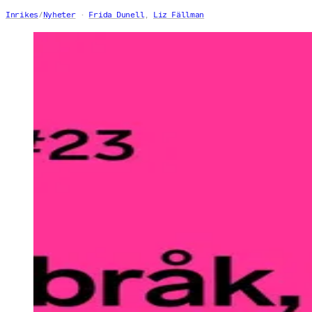
Inrikes
/
Nyheter
Frida Dunell
,
Liz Fällman