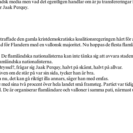
ndsk media men vad det egentligen handlar om är ju transfereringar frå
er Jaak Perquy.
 straffade den gamla kristdemokratiska koalitionsregeringen hårt för
k stad för Flandern med en vallonsk majoritet. Nu hoppas de flesta f
 De flamländska nationalisterna kan inte tänka sig att avvara staden,
flamländska nationalisterna.
ryssel?, frågar sig Jaak Perquy, halvt på skämt, halvt på allvar.
även om de står på var sin sida, tycker han är bra.
a nu, det kan gå riktigt illa annars, säger han med emfas.
e med sina två procent över hela landet små framsteg. Partiet var tidi
 De är organiserar flamländare och valloner i samma pati, närmast u