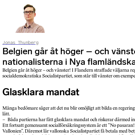
Jonas Thunberg
Belgien går åt höger – och vänste
nationalisterna i Nya flamländsk
Belgien går åt höger – och vänster! I Flandern straffade väljarna 
socialdemokratiska Socialistpartiet, som står till vänster om exem
Glasklara mandat
Många bedömare säger att det nu blir omöjligt att bilda en regering
lätt.
– Båda partierna har fått glasklara mandat och riskerar därmed ing
Ett fortsatt gemensamt socialförsäkringssystem är ett ”No pasaran!”
Vallonien”. Däremot lär vallonska Socialistpartiet få betala med bet