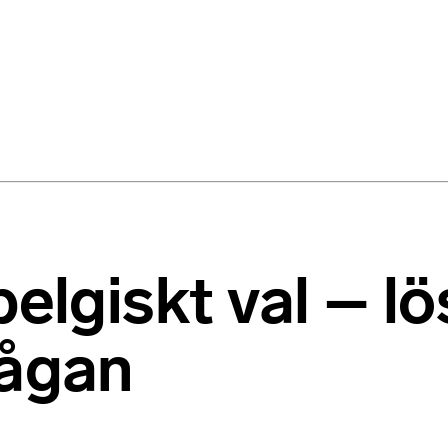
belgiskt val – lö
rågan