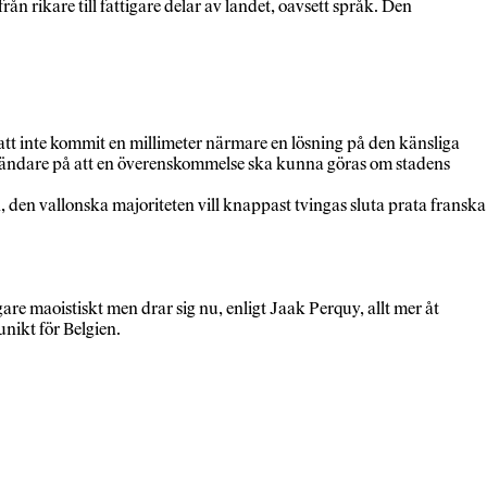
n rikare till fattigare delar av landet, oavsett språk. Den
 att inte kommit en millimeter närmare en lösning på den känsliga
lamländare på att en överenskommelse ska kunna göras om stadens
 den vallonska majoriteten vill knappast tvingas sluta prata franska 
gare maoistiskt men drar sig nu, enligt Jaak Perquy, allt mer åt
nikt för Belgien.