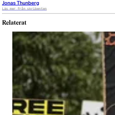
Jonas Thunberg
Läs mer från skribenten
Relaterat