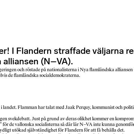
r! I Flandern straffade väljarna 
a alliansen (N–VA).
regeringen och röstade på nationalisterna i Nya flamländska alliansen
pelvis de flamländska socialdemokraterna.
 i landet. Flamman har talat med Jaak Perquy, kommunist och politisk
en svekdebatt. Just på grund av deras olikhet kommer en kompromiss 
 för de vallonska socialisterna så där lär N–VA inte kunna genomföra 
ydligt utökad självständighet för Flandern för att få behålla det.