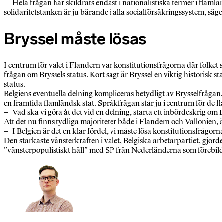
– Hela frågan har skildrats endast i nationalistiska termer i flamlä
solidaritetstanken är ju bärande i alla socialförsäkringssystem, säg
Bryssel måste lösas
I centrum för valet i Flandern var konstitutionsfrågorna där folket
frågan om Bryssels status. Kort sagt är Bryssel en viktig historis
status.
Belgiens eventuella delning kompliceras betydligt av Brysselfrågan.
en framtida flamländsk stat. Språkfrågan står ju i centrum för de 
– Vad ska vi göra åt det vid en delning, starta ett inbördeskrig om B
Att det nu finns tydliga majoriteter både i Flandern och Vallonien, 
– I Belgien är det en klar fördel, vi måste lösa konstitutionsfrågorn
Den starkaste vänsterkraften i valet, Belgiska arbetarpartiet, gjord
”vänsterpopulistiskt håll” med SP från Nederländerna som förebild.