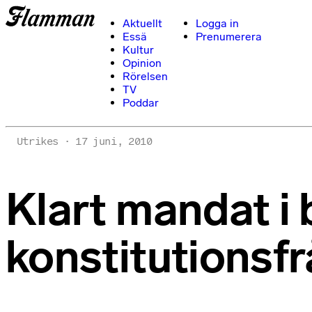
Aktuellt
Logga in
Essä
Prenumerera
Kultur
Opinion
Rörelsen
TV
Poddar
Utrikes
17 juni, 2010
Klart mandat i 
konstitutionsf