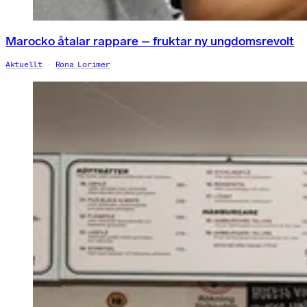
Marocko åtalar rappare – fruktar ny ungdomsrevolt
Aktuellt
Rona Lorimer