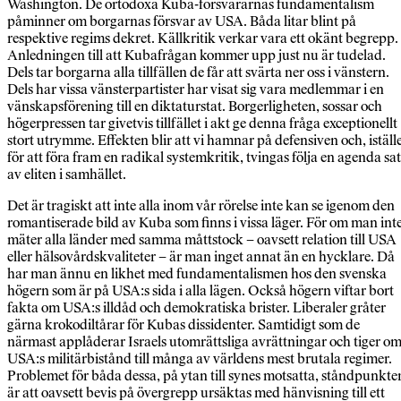
Washington. De ortodoxa Kuba-försvararnas fundamentalism
påminner om borgarnas försvar av USA. Båda litar blint på
respektive regims dekret. Källkritik verkar vara ett okänt begrepp.
Anledningen till att Kubafrågan kommer upp just nu är tudelad.
Dels tar borgarna alla tillfällen de får att svärta ner oss i vänstern.
Dels har vissa vänsterpartister har visat sig vara medlemmar i en
vänskapsförening till en diktaturstat. Borgerligheten, sossar och
högerpressen tar givetvis tillfället i akt ge denna fråga exceptionellt
stort utrymme. Effekten blir att vi hamnar på defensiven och, iställ
för att föra fram en radikal systemkritik, tvingas följa en agenda sat
av eliten i samhället.
Det är tragiskt att inte alla inom vår rörelse inte kan se igenom den
romantiserade bild av Kuba som finns i vissa läger. För om man int
mäter alla länder med samma måttstock – oavsett relation till USA
eller hälsovårdskvaliteter – är man inget annat än en hycklare. Då
har man ännu en likhet med fundamentalismen hos den svenska
högern som är på USA:s sida i alla lägen. Också högern viftar bort
fakta om USA:s illdåd och demokratiska brister. Liberaler gråter
gärna krokodiltårar för Kubas dissidenter. Samtidigt som de
närmast applåderar Israels utomrättsliga avrättningar och tiger o
USA:s militärbistånd till många av världens mest brutala regimer.
Problemet för båda dessa, på ytan till synes motsatta, ståndpunkte
är att oavsett bevis på övergrepp ursäktas med hänvisning till ett