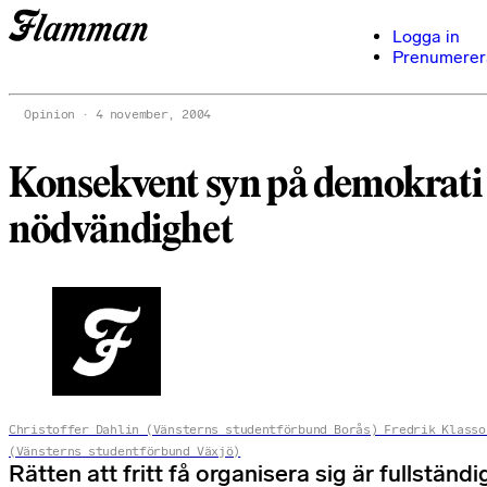
Logga in
Prenumerer
Opinion
4 november, 2004
Konsekvent syn på demokrati
nödvändighet
Christoffer Dahlin (Vänsterns studentförbund Borås) Fredrik Klasso
(Vänsterns studentförbund Växjö)
Rätten att fritt få organisera sig är fullständi