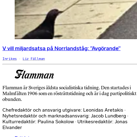
V vill miljardsatsa på Norrlandståg: ”Avgörande”
Inrikes
Liz Fällman
Flamman är Sveriges äldsta socialistiska tidning. Den startades i
Malmfälten 1906 som en rösträttstidning och är i dag partipolitiskt
obunden.
Chefredaktör och ansvarig utgivare: Leonidas Aretakis ·
Nyhetsredaktör och marknadsansvarig: Jacob Lundberg ·
Kulturredaktör: Paulina Sokolow · Utrikesredaktör: Jonas
Elvander