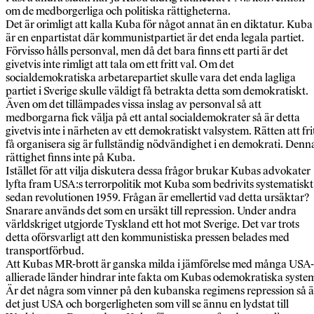
om de medborgerliga och politiska rättigheterna.
Det är orimligt att kalla Kuba för något annat än en diktatur. Kuba
är en enpartistat där kommunistpartiet är det enda legala partiet.
Förvisso hålls personval, men då det bara finns ett parti är det
givetvis inte rimligt att tala om ett fritt val. Om det
socialdemokratiska arbetarepartiet skulle vara det enda lagliga
partiet i Sverige skulle väldigt få betrakta detta som demokratiskt.
Även om det tillämpades vissa inslag av personval så att
medborgarna fick välja på ett antal socialdemokrater så är detta
givetvis inte i närheten av ett demokratiskt valsystem. Rätten att fri
få organisera sig är fullständig nödvändighet i en demokrati. Denn
rättighet finns inte på Kuba.
Istället för att vilja diskutera dessa frågor brukar Kubas advokater
lyfta fram USA:s terrorpolitik mot Kuba som bedrivits systematiskt
sedan revolutionen 1959. Frågan är emellertid vad detta ursäktar?
Snarare används det som en ursäkt till repression. Under andra
världskriget utgjorde Tyskland ett hot mot Sverige. Det var trots
detta oförsvarligt att den kommunistiska pressen belades med
transportförbud.
Att Kubas MR-brott är ganska milda i jämförelse med många USA-
allierade länder hindrar inte fakta om Kubas odemokratiska syste
Är det några som vinner på den kubanska regimens repression så ä
det just USA och borgerligheten som vill se ännu en lydstat till