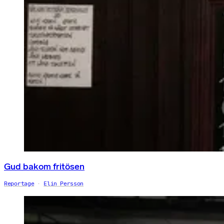
Gud bakom fritösen
Reportage
Elin Persson