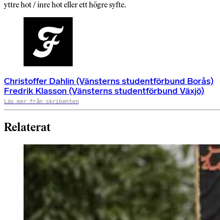
yttre hot / inre hot eller ett högre syfte.
Christoffer Dahlin (Vänsterns studentförbund Borås)
Fredrik Klasson (Vänsterns studentförbund Växjö)
Läs mer från skribenten
Relaterat