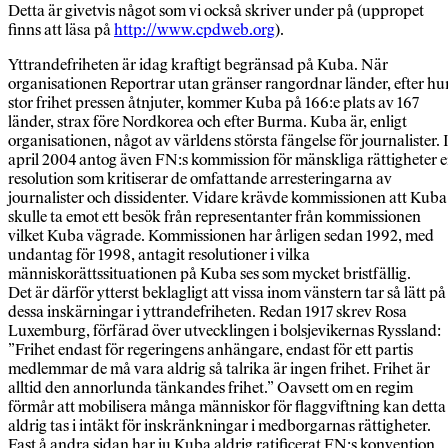
Detta är givetvis något som vi också skriver under på (uppropet
finns att läsa på
http://www.cpdweb.org
).
Yttrandefriheten är idag kraftigt begränsad på Kuba. När
organisationen Reportrar utan gränser rangordnar länder, efter hu
stor frihet pressen åtnjuter, kommer Kuba på 166:e plats av 167
länder, strax före Nordkorea och efter Burma. Kuba är, enligt
organisationen, något av världens största fängelse för journalister. 
april 2004 antog även FN:s kommission för mänskliga rättigheter 
resolution som kritiserar de omfattande arresteringarna av
journalister och dissidenter. Vidare krävde kommissionen att Kuba
skulle ta emot ett besök från representanter från kommissionen
vilket Kuba vägrade. Kommissionen har årligen sedan 1992, med
undantag för 1998, antagit resolutioner i vilka
människorättssituationen på Kuba ses som mycket bristfällig.
Det är därför ytterst beklagligt att vissa inom vänstern tar så lätt på
dessa inskärningar i yttrandefriheten. Redan 1917 skrev Rosa
Luxemburg, förfärad över utvecklingen i bolsjevikernas Ryssland:
”Frihet endast för regeringens anhängare, endast för ett partis
medlemmar de må vara aldrig så talrika är ingen frihet. Frihet är
alltid den annorlunda tänkandes frihet.” Oavsett om en regim
förmår att mobilisera många människor för flaggviftning kan detta
aldrig tas i intäkt för inskränkningar i medborgarnas rättigheter.
Fast å andra sidan har ju Kuba aldrig ratificerat FN:s konvention