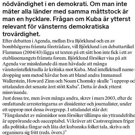
nödvändighet i en demokrati. Om man inte
mäter alla länder med samma måttstock är
man en hycklare. Frågan om Kuba är ytterst
relevant för vänsterns demokratiska
trovärdighet.
Efter debatten i Agenda, mellan Eva Björklund och en av
bombhögerns främsta företrädare, vill Björklund i en debattartikel 
Flamman (2004/43) lägga ut texten på ett sätt hon inte fick i ett av
etablissemangets främsta forum. Björklund försöker visa på att
Agenda var missledande då man hävdade att många
vänsterintellektuella är kritiska mot Kuba. Med intellektuell name-
dropping som metod hävdar hon att bland andra Immanuel
Wallerstein, Howard Zinn och Noam Chomsky skulle ”i upprop oc
uttalanden det senaste året stött Kuba”. Detta är dock ytterst
missvisande.
Just dessa tre, men även många andra, skrev i mars 2003, efter de
omfattande arresteringarna av dissidenter och journalister, under
ett upprop mot dessa övergrepp. I uttalandet står det:
”Fängslandet av människor som försöker tillämpa sin yttrandefrihe
är upprörande och oacceptabel. Vi kräver att Castroregimen friger
alla politiska fångar och låta det kubanska folket tala, skriva och
organisera sig fritt (reds. övers.)”