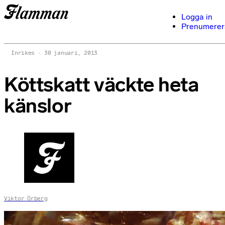
Logga in
Prenumerer
Inrikes
30 januari, 2013
Köttskatt väckte heta
känslor
Viktor Örberg