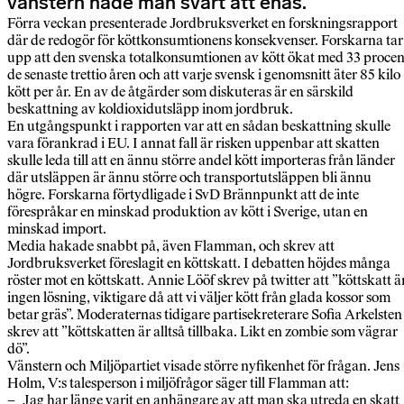
vänstern hade man svårt att enas.
Förra veckan presenterade Jordbruksverket en forskningsrapport
där de redogör för köttkonsumtionens konsekvenser. Forskarna tar
upp att den svenska totalkonsumtionen av kött ökat med 33 procen
de senaste trettio åren och att varje svensk i genomsnitt äter 85 kilo
kött per år. En av de åtgärder som diskuteras är en särskild
beskattning av koldioxidutsläpp inom jordbruk.
En utgångspunkt i rapporten var att en sådan beskattning skulle
vara förankrad i EU. I annat fall är risken uppenbar att skatten
skulle leda till att en ännu större andel kött importeras från länder
där utsläppen är ännu större och transportutsläppen bli ännu
högre. Forskarna förtydligade i SvD Brännpunkt att de inte
förespråkar en minskad produktion av kött i Sverige, utan en
minskad import.
Media hakade snabbt på, även Flamman, och skrev att
Jordbruksverket föreslagit en köttskatt. I debatten höjdes många
röster mot en köttskatt. Annie Lööf skrev på twitter att ”köttskatt ä
ingen lösning, viktigare då att vi väljer kött från glada kossor som
betar gräs”. Moderaternas tidigare partisekreterare Sofia Arkelsten
skrev att ”köttskatten är alltså tillbaka. Likt en zombie som vägrar
dö”.
Vänstern och Miljöpartiet visade större nyfikenhet för frågan. Jens
Holm, V:s talesperson i miljöfrågor säger till Flamman att:
– Jag har länge varit en anhängare av att man ska utreda en skatt