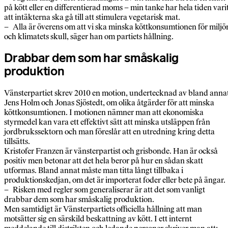
på kött eller en differentierad moms – min tanke har hela tiden vari
att intäkterna ska gå till att stimulera vegetarisk mat.
– Alla är överens om att vi ska minska köttkonsumtionen för miljö
och klimatets skull, säger han om partiets hållning.
Drabbar dem som har småskalig
produktion
Vänsterpartiet skrev 2010 en motion, undertecknad av bland anna
Jens Holm och Jonas Sjöstedt, om olika åtgärder för att minska
köttkonsumtionen. I motionen nämner man att ekonomiska
styrmedel kan vara ett effektivt sätt att minska utsläppen från
jordbrukssektorn och man föreslår att en utredning kring detta
tillsätts.
Kristofer Franzen är vänsterpartist och grisbonde. Han är också
positiv men betonar att det hela beror på hur en sådan skatt
utformas. Bland annat måste man titta långt tillbaka i
produktionskedjan, om det är importerat foder eller bete på ängar.
– Risken med regler som generaliserar är att det som vanligt
drabbar dem som har småskalig produktion.
Men samtidigt är Vänsterpartiets officiella hållning att man
motsätter sig en särskild beskattning av kött. I ett internt