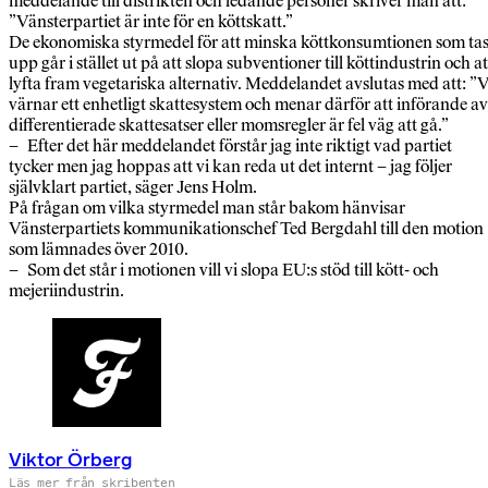
meddelande till distrikten och ledande personer skriver man att:
”Vänsterpartiet är inte för en köttskatt.”
De ekonomiska styrmedel för att minska köttkonsumtionen som ta
upp går i stället ut på att slopa subventioner till köttindustrin och at
lyfta fram vegetariska alternativ. Meddelandet avslutas med att: ”V
värnar ett enhetligt skattesystem och menar därför att införande av
differentierade skattesatser eller momsregler är fel väg att gå.”
– Efter det här meddelandet förstår jag inte riktigt vad partiet
tycker men jag hoppas att vi kan reda ut det internt – jag följer
självklart partiet, säger Jens Holm.
På frågan om vilka styrmedel man står bakom hänvisar
Vänsterpartiets kommunikationschef Ted Bergdahl till den motion
som lämnades över 2010.
– Som det står i motionen vill vi slopa EU:s stöd till kött- och
mejeriindustrin.
Viktor Örberg
Läs mer från skribenten