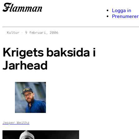
Logga in
Prenumerer
Kultur
9 februari, 2006
Krigets baksida i
Jarhead
Jesper Weithz