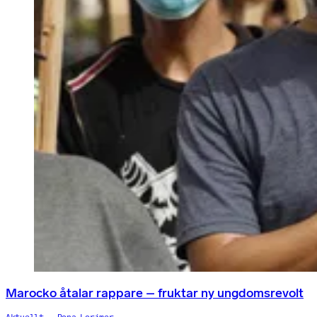
Marocko åtalar rappare – fruktar ny ungdomsrevolt