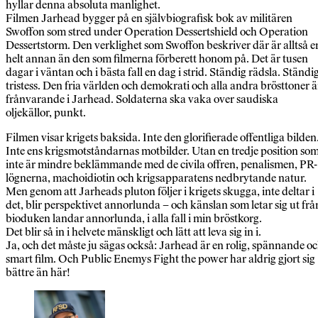
hyllar denna absoluta manlighet.
Filmen Jarhead bygger på en självbiografisk bok av militären
Swoffon som stred under Operation Dessertshield och Operation
Dessertstorm. Den verklighet som Swoffon beskriver där är alltså e
helt annan än den som filmerna förberett honom på. Det är tusen
dagar i väntan och i bästa fall en dag i strid. Ständig rädsla. Ständi
tristess. Den fria världen och demokrati och alla andra brösttoner ä
frånvarande i Jarhead. Soldaterna ska vaka over saudiska
oljekällor, punkt.
Filmen visar krigets baksida. Inte den glorifierade offentliga bilden
Inte ens krigsmotståndarnas motbilder. Utan en tredje position so
inte är mindre beklämmande med de civila offren, penalismen, PR-
lögnerna, machoidiotin och krigsapparatens nedbrytande natur.
Men genom att Jarheads pluton följer i krigets skugga, inte deltar i
det, blir perspektivet annorlunda – och känslan som letar sig ut frå
bioduken landar annorlunda, i alla fall i min bröstkorg.
Det blir så in i helvete mänskligt och lätt att leva sig in i.
Ja, och det måste ju sägas också: Jarhead är en rolig, spännande o
smart film. Och Public Enemys Fight the power har aldrig gjort sig
bättre än här!