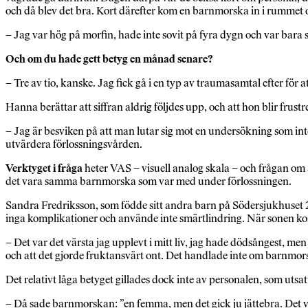
och då blev det bra. Kort därefter kom en barnmorska in i rummet o
– Jag var hög på morfin, hade inte sovit på fyra dygn och var bara s
Och om du hade gett betyg en månad senare?
– Tre av tio, kanske. Jag fick gå i en typ av traumasamtal efter för
Hanna berättar att siffran aldrig följdes upp, och att hon blir frus
– Jag är besviken på att man lutar sig mot en undersökning som inte
utvärdera förlossningsvården.
Verktyget i fråga
heter VAS – visuell analog skala – och frågan om a
det vara samma barnmorska som var med under förlossningen.
Sandra Fredriksson, som födde sitt andra barn på Södersjukhuset 2
inga komplikationer och använde inte smärtlindring. När sonen 
– Det var det värsta jag upplevt i mitt liv, jag hade dödsångest, men
och att det gjorde fruktansvärt ont. Det handlade inte om barnmors
Det relativt låga betyget gillades dock inte av personalen, som uts
– Då sade barnmorskan: ”en femma, men det gick ju jättebra. Det v