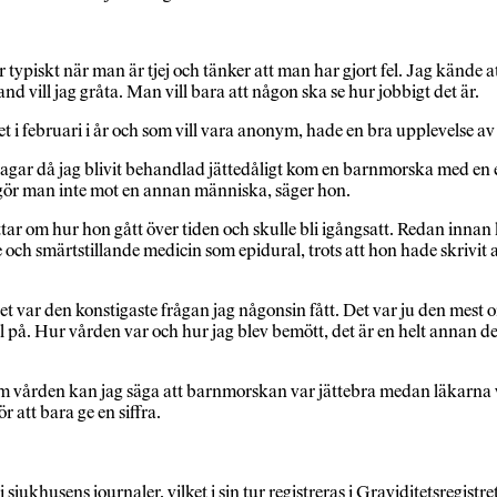
piskt när man är tjej och tänker att man har gjort fel. Jag kände att j
nd vill jag gråta. Man vill bara att någon ska se hur jobbigt det är.
i februari i år och som vill vara anonym, hade en bra upplevelse a
agar då jag blivit behandlad jättedåligt kom en barnmorska med en en
å gör man inte mot en annan människa, säger hon.
 om hur hon gått över tiden och skulle bli igångsatt. Redan innan hon
h smärtstillande medicin som epidural, trots att hon hade skrivit att
t var den konstigaste frågan jag någonsin fått. Det var ju den mest
oll på. Hur vården var och hur jag blev bemött, det är en helt annan 
m vården kan jag säga att barnmorskan var jättebra medan läkarna va
ör att bara ge en siffra.
 sjukhusens journaler, vilket i sin tur registreras i Graviditetsregistr