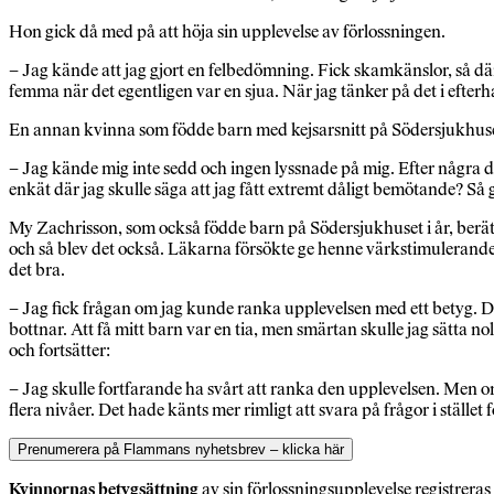
Hon gick då med på att höja sin upplevelse av förlossningen.
– Jag kände att jag gjort en felbedömning. Fick skamkänslor, så där ty
femma när det egentligen var en sjua. När jag tänker på det i efterha
En annan kvinna som födde barn med kejsarsnitt på Södersjukhuset 
– Jag kände mig inte sedd och ingen lyssnade på mig. Efter några d
enkät där jag skulle säga att jag fått extremt dåligt bemötande? S
My Zachrisson, som också födde barn på Södersjukhuset i år, berättar
och så blev det också. Läkarna försökte ge henne värkstimulerande oc
det bra.
– Jag fick frågan om jag kunde ranka upplevelsen med ett betyg. De
bottnar. Att få mitt barn var en tia, men smärtan skulle jag sätta n
och fortsätter:
– Jag skulle fortfarande ha svårt att ranka den upplevelsen. Men o
flera nivåer. Det hade känts mer rimligt att svara på frågor i stället f
Prenumerera på Flammans nyhetsbrev – klicka här
Kvinnornas betygsättning
av sin förlossningsupplevelse registreras i