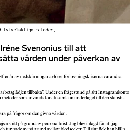
d tvivelaktiga metoder,
réne Svenonius till att
sätta vården under påverkan av
Efter år av nedskärningar avlöser förlossningskriserna varandra i
 “arbetsglädjen tillbaka”. Under en frågestund på sitt Instagramkonto
metoder som används för att samla in underlaget till den statistik
vara på frågor om den givna vården.
jsarsnitt på grund av personalbrist. Jag blev inlagd för att jag
 tuppade av på grund av lågt blodsocker. Till slut fick han hjälp