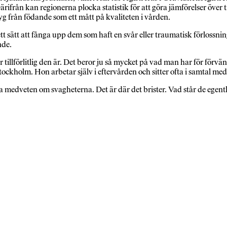
ifrån kan regionerna plocka statistik för att göra jämförelser över t
 från födande som ett mått på kvaliteten i vården.
tt att fånga upp dem som haft en svår eller traumatisk förlossning, o
ande.
ur tillförlitlig den är. Det beror ju så mycket på vad man har för för
kholm. Hon arbetar själv i eftervården och sitter ofta i samtal med
 medveten om svagheterna. Det är där det brister. Vad står de egentl