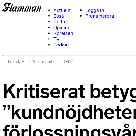
Aktuellt
Logga in
Essä
Prenumerera
Kultur
Opinion
Rörelsen
TV
Poddar
Inrikes
9 november, 2021
Kritiserat bet
”kundnöjdheten
förlossningsvå