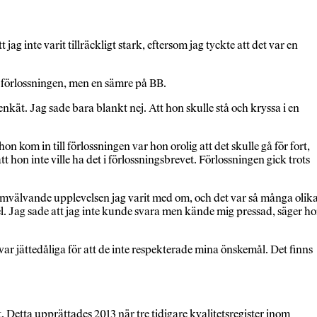
ag inte varit tillräckligt stark, eftersom jag tyckte att det var en
v förlossningen, men en sämre på BB.
kät. Jag sade bara blankt nej. Att hon skulle stå och kryssa i en
 kom in till förlossningen var hon orolig att det skulle gå för fort,
 hon inte ville ha det i förlossningsbrevet. Förlossningen gick trots
 omvälvande upplevelsen jag varit med om, och det var så många olik
del. Jag sade att jag inte kunde svara men kände mig pressad, säger h
r jättedåliga för att de inte respekterade mina önskemål. Det finns
et. Detta upprättades 2013 när tre tidigare kvalitetsregister inom