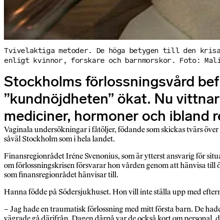
Tvivelaktiga metoder. De höga betygen till den kris
enligt kvinnor, forskare och barnmorskor. Foto: Mal
Stockholms förlossningsvård befin
”kundnöjdheten” ökat. Nu vittna
mediciner, hormoner och ibland r
Vaginala undersökningar i fåtöljer, födande som skickas tvärs över
såväl Stockholm som i hela landet.
Finansregionrådet Iréne Svenonius, som är ytterst ansvarig för situ
om förlossningskrisen försvarar hon vården genom att hänvisa till 
som finansregionrådet hänvisar till.
Hanna födde på Södersjukhuset. Hon vill inte ställa upp med efter
– Jag hade en traumatisk förlossning med mitt första barn. De hade va
vägrade gå därifrån. Dagen därpå var de också kort om personal, de