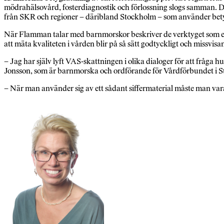
mödrahälsovård, fosterdiagnostik och förlossning slogs samman. Där
från SKR och regioner – däribland Stockholm – som använder betyg
När Flamman talar med barnmorskor beskriver de verktyget som ett sä
att mäta kvaliteten i vården blir på så sätt godtyckligt och missvis
– Jag har själv lyft VAS-skattningen i olika dialoger för att fråga h
Jonsson, som är barnmorska och ordförande för Vårdförbundet i Stoc
– När man använder sig av ett sådant siffermaterial måste man vara