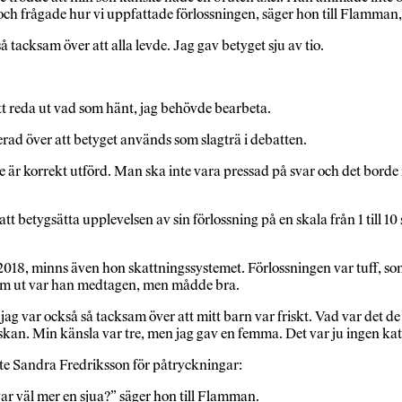
ch frågade hur vi uppfattade förlossningen, säger hon till Flamman, 
å tacksam över att alla levde. Jag gav betyget sju av tio.
 att reda ut vad som hänt, jag behövde bearbeta.
trerad över att betyget används som slagträ i debatten.
 är korrekt utförd. Man ska inte vara pressad på svar och det borde 
tt betygsätta upplevelsen av sin förlossning på en skala från 1 till 1
018, minns även hon skattningssystemet. Förlossningen var tuff, sone
kom ut var han medtagen, men mådde bra.
 jag var också så tacksam över att mitt barn var friskt. Vad var det d
kan. Min känsla var tre, men jag gav en femma. Det var ju ingen kat
atte Sandra Fredriksson för påtryckningar:
ar väl mer en sjua?” säger hon till Flamman.