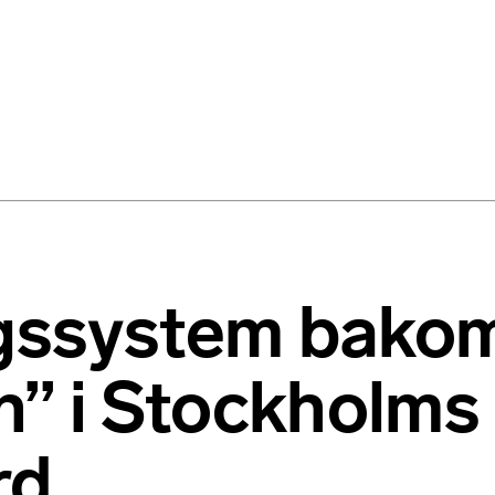
ygssystem bako
” i Stockholms
rd