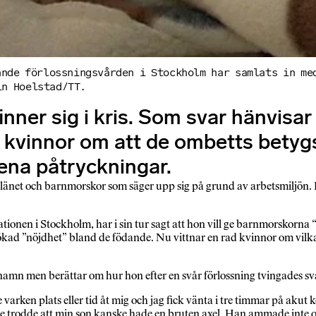
ande förlossningsvården i Stockholm har samlats in me
in Hoelstad/TT.
ner sig i kris. Som svar hänvisar I
r kvinnor om att de ombetts betyg
ena påtryckningar.
 länet och barnmorskor som säger upp sig på grund av arbetsmiljön. 
ationen i Stockholm, har i sin tur sagt att hon vill ge barnmorskorna
ökad ”nöjdhet” bland de födande. Nu vittnar en rad kvinnor om vilka 
namn men berättar om hur hon efter en svår förlossning tvingades s
rken plats eller tid åt mig och jag fick vänta i tre timmar på akut ke
 trodde att min son kanske hade en bruten axel. Han ammade inte och