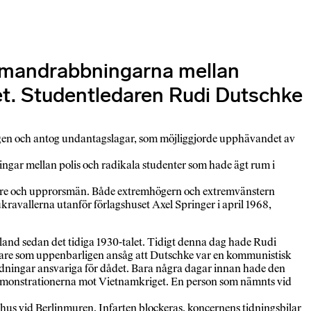
ammandrabbningarna mellan
et. Studentledaren Rudi Dutschke
agen och antog undantagslagar, som möjliggjorde upphävandet av
ingar mellan polis och radikala studenter som hade ägt rum i
akare och upprorsmän. Både extremhögern och extremvänstern
avallerna utanför förlagshuset Axel Springer i april 1968,
and sedan det tidiga 1930-talet. Tidigt denna dag hade Rudi
etare som uppenbarligen ansåg att Dutschke var en kommunistisk
idningar ansvariga för dådet. Bara några dagar innan hade den
demonstrationerna mot Vietnamkriget. En person som nämnts vid
gshus vid Berlinmuren. Infarten blockeras, koncernens tidningsbilar