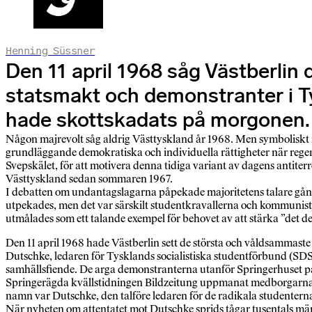
Henning Süssner
Den 11 april 1968 såg Västberli
statsmakt och demonstranter i T
hade skottskadats på morgonen.
Någon majrevolt såg aldrig Västtyskland år 1968. Men symboliskt
grundläggande demokratiska och individuella rättigheter när reger
Svepskälet, för att motivera denna tidiga variant av dagens antit
Västtyskland sedan sommaren 1967.
I debatten om undantagslagarna påpekade majoritetens talare gån
utpekades, men det var särskilt studentkravallerna och kommunisti
utmålades som ett talande exempel för behovet av att stärka ”det d
Den 11 april 1968 hade Västberlin sett de största och våldsammas
Dutschke, ledaren för Tysklands socialistiska studentförbund (SD
samhällsfiende. De arga demonstranterna utanför Springerhuset på
Springerägda kvällstidningen Bildzeitung uppmanat medborgarna 
namn var Dutschke, den talföre ledaren för de radikala studentern
När nyheten om attentatet mot Dutschke sprids tågar tusentals männi