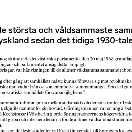
n de största och våldsammaste s
yskland sedan det tidiga 1930-tal
 nog så ändrade det västtyska parlamentet den 30 maj 1968 grundl
ingen och parlamentet ansåg detta lämpligt.
errorlagar, var hänvisningen till de alltmer våldsamma sammandrabbn
g efter gång att samhällets måste kunna försvara sig mot revoltm
ska mullvadar från öst som nämndes i sammanhanget. Speciell gatukr
emokratiska samhällets försvarsmöjligheter”.
te sammandrabbningarna mellan statsmakt och demonstranter i Tyskl
S), skjutits ner utanför sin bostad. Gärningsmannen var en ung arb
 Kochstrasse i Västberlin gjorde Springerkoncernens högervridna t
att gripa och internera ledarna för de alltmer våldsamma student
a.
skor, de flesta studenter vid Freie Universität, till Springers förla