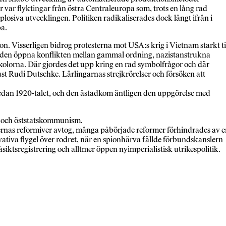
 var flyktingar från östra Centraleuropa som, trots en lång rad
losiva utvecklingen. Politiken radikaliserades dock långt ifrån i
pa.
n. Visserligen bidrog protesterna mot USA:s krig i Vietnam starkt ti
tt den öppna konflikten mellan gammal ordning, nazistanstrukna
gskolorna. Där gjordes det upp kring en rad symbolfrågor och där
t Rudi Dutschke. Lärlingarnas strejkrörelser och försöken att
sedan 1920-talet, och den åstadkom äntligen den uppgörelse med
en och öststatskommunism.
ernas reformiver avtog, många påbörjade reformer förhindrades av 
ativa flygel över rodret, när en spionhärva fällde förbundskanslern
ktsregistrering och alltmer öppen nyimperialistisk utrikespolitik.