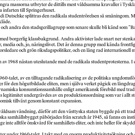
ingra massorna utbryter de dittills mest våldsamma kravaller i Tysklan
 infarten till Springerhuset.
di Dutschke splittras den radikala studentrörelsen så småningom. M
kläde.
ch andra den stadsgerillagrupp som senare skulle bli känd som ”Ba
e med borgerlig klassbakgrund. Andra aktivister lade snart ner sten
er, media och, jo, näringslivet. Det är denna grupp med kända frontfi
orsledare och grön riksdagspolitiker, och en lång rad internationel
den av 1968 nästan uteslutande med de radikala studentprotesterna. I
960-talet, av en tilltagande radikalisering av de politiska ungdoms
er för den högutbildade eliten, men i själva verket pågick en långdra
namiska konsumtionssamhälle enligt amerikansk förebild med traditi
egitimitet undergrävdes av en produktionsordning som var i allt störr
misk tillväxt genom konstant expansion.
ldsam vändning, därför att den västtyska staten byggde på ett tradit
a samhällsbygget påbörjades från scratch år 1945, så fanns en instit
e inte alltför önskvärd för samhällets eliter, och inte heller för sk
ikter under 1960-talet. I takt med en enorm produktivitetsökning o