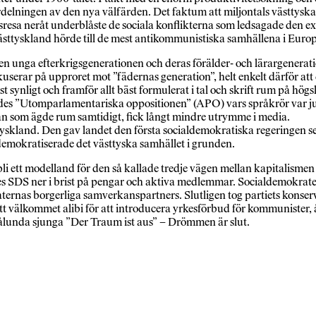
delningen av den nya välfärden. Det faktum att miljontals västtyskar
ssresa neråt underblåste de sociala konflikterna som ledsagade den exp
ästtyskland hörde till de mest antikommunistiska samhällena i Euro
n unga efterkrigsgenerationen och deras förälder- och lärargeneratio
userar på upproret mot ”fädernas generation”, helt enkelt därför a
 synligt och framför allt bäst formulerat i tal och skrift rum på hö
des ”Utomparlamentariska oppositionen” (APO) vars språkrör var jus
män som ägde rum samtidigt, fick långt mindre utrymme i media.
tyskland. Den gav landet den första socialdemokratiska regeringen 
emokratiserade det västtyska samhället i grunden.
li ett modelland för den så kallade tredje vägen mellan kapitalism
es SDS ner i brist på pengar och aktiva medlemmar. Socialdemokrat
ternas borgerliga samverkanspartners. Slutligen tog partiets konserv
välkommet alibi för att introducera yrkesförbud för kommunister, åsi
lunda sjunga ”Der Traum ist aus” – Drömmen är slut.