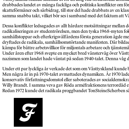
drabbades landet av många fackliga och politiska konflikter om för
skatteförmåner och särbidrag, till stor del hade drabbats av en kla
samma snabba takt, vilket bör ses i samband med det faktum att V
Dessa konflikter ledsagades av allt hårdare motsättningar mellan de
radikaliseringen av studentrörelsen, men den tyska 1968-myten fok
samhällstoppar och efterkrigsvälfärdens första generation ägde mest
dryftades de radikala, samhällsomstörtande manifesten. Där bilda
kämpa för bättre arbetsvillkor för miljontals arbetare och tjänste
Under åren efter 1968 svepte en mycket bred vänstervåg över Väst
nazismen som landet hade väntat på sedan 1940-talet. Denna våg d
Under ett par lyckliga år verkade det som om Västtyskland kunde b
Men några år in på 1970-talet avmattades dynamiken. År 1970 lad
konservativ författningsdomstol eller saboterades av socialdemokra
Willy Brandt. I samma veva gav Röda arméfraktionens terrordåd ett 
Redan 1972 kunde det radikala proggbandet TonSteineScherben så