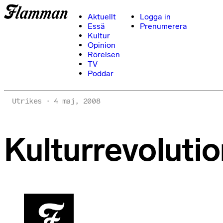
Aktuellt
Logga in
Essä
Prenumerera
Kultur
Opinion
Rörelsen
TV
Poddar
Utrikes
4 maj, 2008
Kulturrevolutio