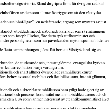
ds efterkrigshistoria. Bland de gripna finns för övrigt en radikal
einhof är en av dem som alltmer övertygas om att den västtyska
ader-Meinhof-ligan” i en nedsättande jargong som myntats av just
kastandet, utbildade sig och påbörjade karriärer som så småningom
gurer som Joseph Fischer, före detta tysk utrikesminister och
l mindre personligheter, som har påverkat den mytomspunna bilden a
 de flesta sammanhangen glöms lätt bort att Västtyskland såg en
förbunden, de studerande och, inte att glömma, evangeliska kyrkan.
gen kulturrevolution i varje vardagsrum.
onella och snart alltmer överspelade samhällsstrukturer.
e behov av social mobilitet och flexibilitet samt, inte att glömma,
ionellt och auktoritärt samhälle som bara ytligt hade gjort sig av
utionell och personell kontinuitet mellan nazistdiktaturens tid och
yddsmakten USA som var mer intresserat av ett antikommunistiskt än e
ch en snabb utveckling av automatiserade produktionsmetoder