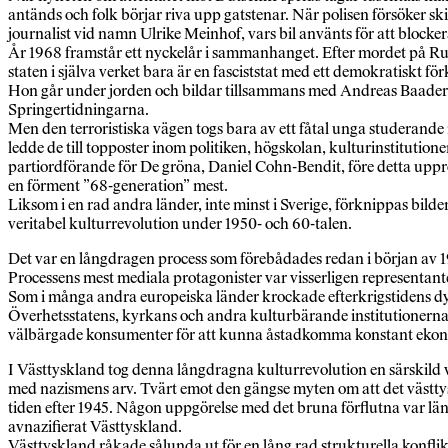
antänds och folk börjar riva upp gatstenar. När polisen försöker sk
journalist vid namn Ulrike Meinhof, vars bil använts för att blockera
År 1968 framstår ett nyckelår i sammanhanget. Efter mordet på Ru
staten i själva verket bara är en fasciststat med ett demokratiskt för
Hon går under jorden och bildar tillsammans med Andreas Baader o
Springertidningarna.
Men den terroristiska vägen togs bara av ett fåtal unga studerand
ledde de till topposter inom politiken, högskolan, kulturinstitution
partiordförande för De gröna, Daniel Cohn-Bendit, före detta uppr
en förment ”68-generation” mest.
Liksom i en rad andra länder, inte minst i Sverige, förknippas bil
veritabel kulturrevolution under 1950- och 60-talen.
Det var en långdragen process som förebådades redan i början av 1
Processens mest mediala protagonister var visserligen representant
Som i många andra europeiska länder krockade efterkrigstidens dy
Överhetsstatens, kyrkans och andra kulturbärande institutionernas l
välbärgade konsumenter för att kunna åstadkomma konstant ekono
I Västtyskland tog denna långdragna kulturrevolution en särskild vå
med nazismens arv. Tvärt emot den gängse myten om att det västtysk
tiden efter 1945. Någon uppgörelse med det bruna förflutna var läng
avnazifierat Västtyskland.
Västtyskland råkade sålunda ut för en lång rad strukturella konfl