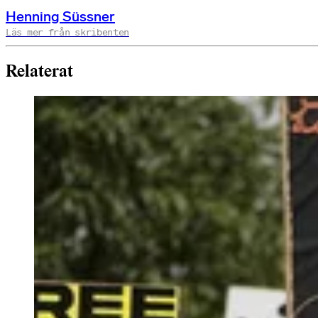
Henning Süssner
Läs mer från skribenten
Relaterat