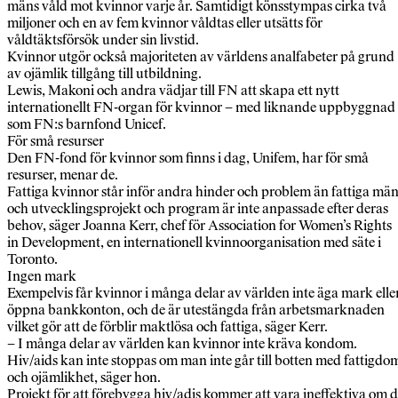
mäns våld mot kvinnor varje år. Samtidigt könsstympas cirka två
miljoner och en av fem kvinnor våldtas eller utsätts för
våldtäktsförsök under sin livstid.
Kvinnor utgör också majoriteten av världens analfabeter på grund
av ojämlik tillgång till utbildning.
Lewis, Makoni och andra vädjar till FN att skapa ett nytt
internationellt FN-organ för kvinnor – med liknande uppbyggnad
som FN:s barnfond Unicef.
För små resurser
Den FN-fond för kvinnor som finns i dag, Unifem, har för små
resurser, menar de.
Fattiga kvinnor står inför andra hinder och problem än fattiga mä
och utvecklingsprojekt och program är inte anpassade efter deras
behov, säger Joanna Kerr, chef för Association for Women’s Rights
in Development, en internationell kvinnoorganisation med säte i
Toronto.
Ingen mark
Exempelvis får kvinnor i många delar av världen inte äga mark elle
öppna bankkonton, och de är utestängda från arbetsmarknaden
vilket gör att de förblir maktlösa och fattiga, säger Kerr.
– I många delar av världen kan kvinnor inte kräva kondom.
Hiv/aids kan inte stoppas om man inte går till botten med fattigdo
och ojämlikhet, säger hon.
Projekt för att förebygga hiv/adis kommer att vara ineffektiva om 