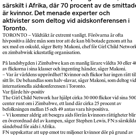
särskilt i Afrika, där 70 procent av de smittad
är kvinnor. Det menade experter och
aktivister som deltog vid aidskonferensen i
Toronto.
TORONTO – Våldtäkt är extremt vanligt. Förövarna är ofta
hivpositiva äldre män som tror att de kan bli botade genom att ha
sex med en oskuld, säger Betty Makoni, chef för Girl Child Networ
en zimbabwisk ickestatlig organisation.
På landsbygden i Zimbabwe kan en manlig lärare våldta 30 eller 4
av flickorna i sina klasser och ingenting händer, säger Makoni.
– Var är världens upprördhet? Kvinnor och flickor har ingen rätt til
sitt liv. De behandlas som halv-slavar, säger Makoni, som deltog vi
internationella aidskonferensen i Toronto.
Var fjärde hiv-positiv
The Girl Child Network har hjälpt cirka 30 000 flickor vid sina 50
center runt om i Zimbabwe, ett land där cirka 25 procent av
befolkningen mellan 15 och 49 antas vara hivpositiva.
– Vi kommer aldrig att besegra aids förrän kvinnors rättigheter blir
en överordnad del av kampen, säger Stephen Lewis, FN:s särskild
sändebud för aids i Afrika.
FN uppskattar att upp emot tre miljoner kvinnor dör på grund av