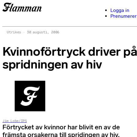
Logga in
Prenumerer
Utrikes
30 augusti, 2006
Kvinnoförtryck driver p
spridningen av hiv
Jim Lobe/IPS
Förtrycket av kvinnor har blivit en av de
främsta orsakerna till spridingen av hiv,