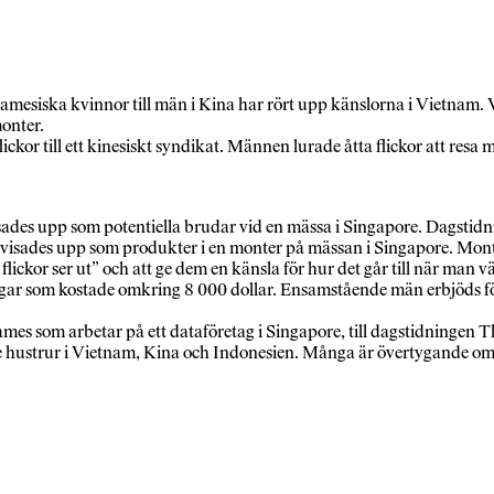
ska kvinnor till män i Kina har rört upp känslorna i Vietnam. V
monter.
ckor till ett kinesiskt syndikat. Männen lurade åtta flickor att resa 
sades upp som potentiella brudar vid en mässa i Singapore. Dagstid
isades upp som produkter i en monter på mässan i Singapore. Monte
lickor ser ut” och att ge dem en känsla för hur det går till när man vä
r som kostade omkring 8 000 dollar. Ensamstående män erbjöds för o
mes som arbetar på ett dataföretag i Singapore, till dagstidningen 
nde hustrur i Vietnam, Kina och Indonesien. Många är övertygande om 