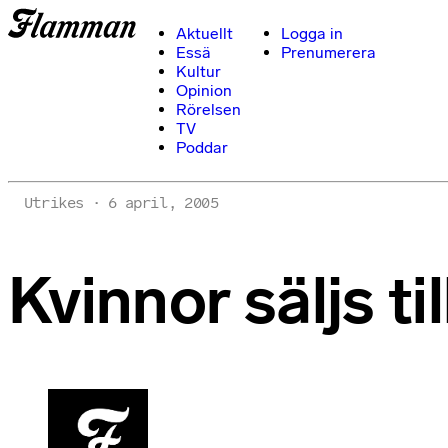
Aktuellt
Logga in
Essä
Prenumerera
Kultur
Opinion
Rörelsen
TV
Poddar
Utrikes
6 april, 2005
Kvinnor säljs t