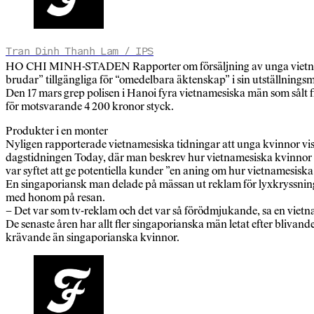
Tran Dinh Thanh Lam / IPS
HO CHI MINH-STADEN Rapporter om försäljning av unga vietnamesi
brudar” tillgängliga för “omedelbara äktenskap” i sin utställnings
Den 17 mars grep polisen i Hanoi fyra vietnamesiska män som sålt fli
för motsvarande 4 200 kronor styck.
Produkter i en monter
Nyligen rapporterade vietnamesiska tidningar att unga kvinnor vi
dagstidningen Today, där man beskrev hur vietnamesiska kvinnor v
var syftet att ge potentiella kunder ”en aning om hur vietnamesiska f
En singaporiansk man delade på mässan ut reklam för lyxkryssninga
med honom på resan.
– Det var som tv-reklam och det var så förödmjukande, sa en vietna
De senaste åren har allt fler singaporianska män letat efter bliva
krävande än singaporianska kvinnor.