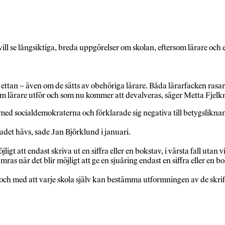
ill se långsiktiga, breda uppgörelser om skolan, eftersom lärare och
an – även om de sätts av obehöriga lärare. Båda lärarfacken rasar 
om lärare utför och som nu kommer att devalveras, säger Metta Fjelk
med socialdemokraterna och förklarade sig negativa till betygslikna
det hävs, sade Jan Björklund i januari.
t att endast skriva ut en siffra eller en bokstav, i värsta fall utan v
ras när det blir möjligt att ge en sjuåring endast en siffra eller en bok
 och med att varje skola själv kan bestämma utformningen av de skr