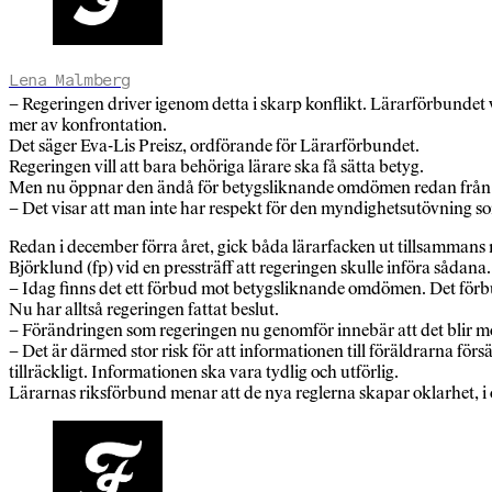
Lena Malmberg
– Regeringen driver igenom detta i skarp konflikt. Lärarförbundet v
mer av konfrontation.
Det säger Eva-Lis Preisz, ordförande för Lärarförbundet.
Regeringen vill att bara behöriga lärare ska få sätta betyg.
Men nu öppnar den ändå för betygsliknande omdömen redan från ett
– Det visar att man inte har respekt för den myndighetsutövning s
Redan i december förra året, gick båda lärarfacken ut tillsammans 
Björklund (fp) vid en pressträff att regeringen skulle införa sådana.
– Idag finns det ett förbud mot betygsliknande omdömen. Det förbu
Nu har alltså regeringen fattat beslut.
– Förändringen som regeringen nu genomför innebär att det blir möjlig
– Det är därmed stor risk för att informationen till föräldrarna försäm
tillräckligt. Informationen ska vara tydlig och utförlig.
Lärarnas riksförbund menar att de nya reglerna skapar oklarhet, i