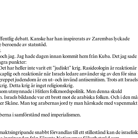
fentlig debatt. Kanske har han inspirerats av Zarembas lyckade
e beroende av statsstöd.
.
lm och jag. Jag hade dagen innan kommit hem från Kuba. Det jag sade
några punkter:
Det har heller inte varit ett ”judiskt” krig. Rasideologin är reaktionär
kaplig och reaktionär när Israels ledare använder sig av den för sina
begreppet judendom är en ut- och invänd antisemitism. Trots att Israels
rig. Detta krig är inget religionskrig.
g som utmynnade i Hitlers folkmordspolitik. Men denna skuld
Israels bildande var ett brott mot de arabiska folken. Och i den m
as eller Skåne. Man tog arabernas jord ty man härskade med vapenmakt
raberna i samförstånd med imperialismen.
aktsingripande snabbt förvandlas till ett stillestånd kan de israelis