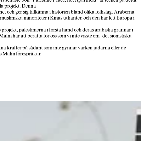
ala projekt. Denna
t och ger sig tillkänna i historien bland olika folkslag. Araberna
 muslimska minoriteter i Kinas utkanter, och den har lett Europa i
 projekt, palestinierna i första hand och deras arabiska grannar i
lm har att berätta för oss som vi inte visste om “det sionistiska
sina krafter på sådant som inte gynnar varken judarna eller de
as Malm förespråkar.