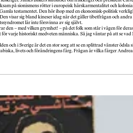
rksam på sionismens rötter i europeisk härskarmentalitet och koloni
 Gamla testamentet. Den hör ihop med en ekonomisk-politisk verklighe
en visar sig bland kineser idag när det gäller tibetfrågan och andra
ssyndromet lär inte försvinna av sig självt.
ar den – med vilken grymhet! – på det folk som står i vägen för deras
ör varje historiskt medveten människa. Så jag väntar på att se vad Ma
 och i Sverige är det en stor sorg att se en splittrad vänster ödsla 
abiska, livets och förändringens färg. Frågan är vilka färger Andre