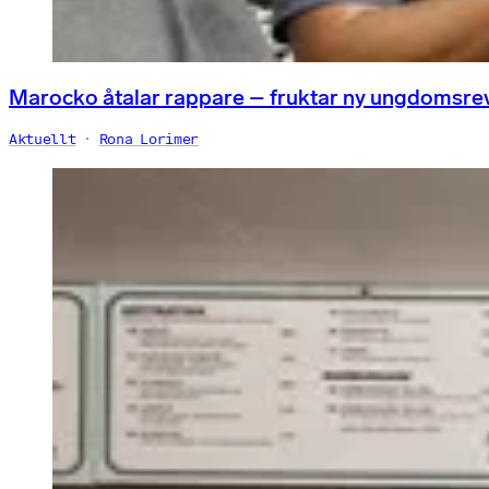
Marocko åtalar rappare – fruktar ny ungdomsre
Aktuellt
Rona Lorimer