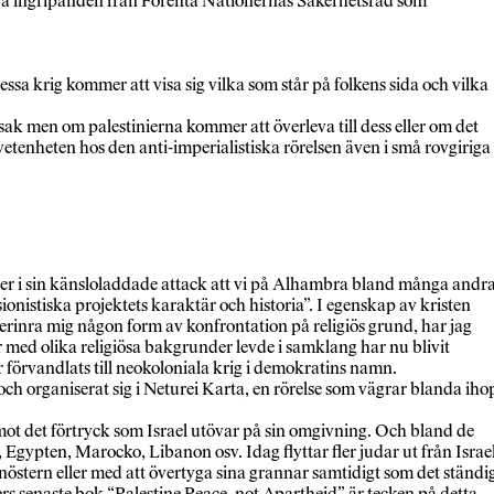
abba ingripanden från Förenta Nationernas Säkerhetsråd som
ssa krig kommer att visa sig vilka som står på folkens sida och vilka
 sak men om palestinierna kommer att överleva till dess eller om det
vetenheten hos den anti-imperialistiska rörelsen även i små rovgiriga
der i sin känsloladdade attack att vi på Alhambra bland många andr
onistiska projektets karaktär och historia”. I egenskap av kristen
erinra mig någon form av konfrontation på religiös grund, har jag
r med olika religiösa bakgrunder levde i samklang har nu blivit
ar förvandlats till neokoloniala krig i demokratins namn.
 och organiserat sig i Neturei Karta, en rörelse som vägrar blanda iho
t mot det förtryck som Israel utövar på sin omgivning. Och bland de
, Egypten, Marocko, Libanon osv. Idag flyttar fler judar ut från Israe
anöstern eller med att övertyga sina grannar samtidigt som det ständi
ers senaste bok “Palestine Peace, not Apartheid” är tecken på detta.