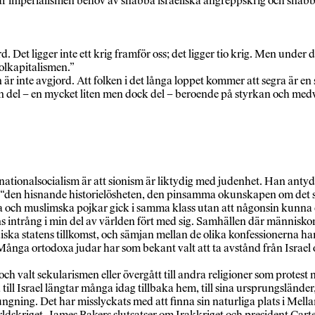
r har imperialismen behov av snabba israeliska angreppskrig och sn
t ligger inte ett krig framför oss; det ligger tio krig. Men under de
olkapitalismen.”
 är inte avgjord. Att folken i det långa loppet kommer att segra är en
l en del – en mycket liten men dock del – beroende på styrkan och med
ationalsocialism är att sionism är liktydig med judenhet. Han anty
löja “den hisnande historielösheten, den pinsamma okunskapen om det si
na och muslimska pojkar gick i samma klass utan att någonsin kunna 
ens intrång i min del av världen fört med sig. Samhällen där människo
 judiska statens tillkomst, och sämjan mellan de olika konfessionerna h
. Många ortodoxa judar har som bekant valt att ta avstånd från Israel
 och valt sekularismen eller övergått till andra religioner som protes
 till Israel längtar många idag tillbaka hem, till sina ursprungsländer
gungning. Det har misslyckats med att finna sin naturliga plats i Mell
ärldskriget. James Bakers slutsatser om Irakkriget och president Cart