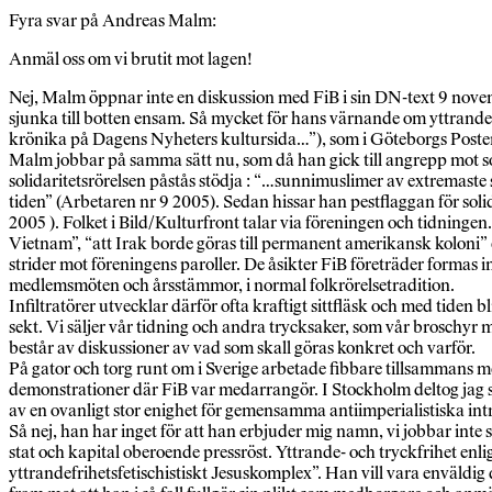
Fyra svar på Andreas Malm:
Anmäl oss om vi brutit mot lagen!
Nej, Malm öppnar inte en diskussion med FiB i sin DN-text 9 novembe
sjunka till botten ensam. Så mycket för hans värnande om yttrande
krönika på Dagens Nyheters kultursida…”), som i Göteborgs Posten.
Malm jobbar på samma sätt nu, som då han gick till angrepp mot soli
solidaritetsrörelsen påstås stödja : “…sunnimuslimer av extremaste
tiden” (Arbetaren nr 9 2005). Sedan hissar han pestflaggan för solida
2005 ). Folket i Bild/Kulturfront talar via föreningen och tidningen.
Vietnam”, “att Irak borde göras till permanent amerikansk koloni” el
strider mot föreningens paroller. De åsikter FiB företräder formas 
medlemsmöten och årsstämmor, i normal folkrörelsetradition.
Infiltratörer utvecklar därför ofta kraftigt sittfläsk och med tiden
sekt. Vi säljer vår tidning och andra trycksaker, som vår broschyr 
består av diskussioner av vad som skall göras konkret och varför.
På gator och torg runt om i Sverige arbetade fibbare tillsammans me
demonstrationer där FiB var medarrangör. I Stockholm deltog jag sjä
av en ovanligt stor enighet för gemensamma antiimperialistiska intre
Så nej, han har inget för att han erbjuder mig namn, vi jobbar inte
stat och kapital oberoende pressröst. Yttrande- och tryckfrihet enl
yttrandefrihetsfetischistiskt Jesuskomplex”. Han vill vara enväldi