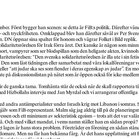
r. Först bygger han scenen: se detta är FiB:s politik. Därefter vände
- och tryckfriheten. Omklappad blev han därefter såväl av Per Sven
 DN öppnar sina spalter för honom och vägrar Folket i Bild replik.
daritetsrörelsen för Irak förra året. Det kanske är någon som minns.
 sort, vampyrer som ser blodspillan som den heligaste akten, kvinno
ritetsrörelsen: “Den svenska solidaritetsrörelsen är illa ute i sin fet
 Den som läst tidningen eller samarbetat med våra lokalföreningar vet 
ler “att judar ska ses som fiender i deras egenskap av judar”. En mot
inte på diskussionslistan på nätet som är öppen också för icke-medle
 blir de ganska tama. Tomhänta står de också när de skall rapportera t
med Hizbollahs intervju med Jan Myrdal och vi arrangerar offentliga mö
d andra antiimperialister under Israels krig mot Libanon i somras. So
lv som FiB-representant. Malm såg jag aldrig till på de planeringsmö
ssen och ett minimum av sekteristisk egoism – trots att det var valår
 så. Och med vilket mandat, i vems namn ställer han en sådan propå? H
igt lagen är hans stora problem. Företräder en förening en sådan stån
g domare. Men nu får han bekänna färg. Är det hans uppfattning att 