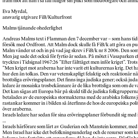
fram mot att han i så fall fullgör sin plikt som medborgare och anmä
Eva Myrdal,
ansvarig utgivare FiB/Kulturfront
Malms tjänande ohederlighet
Andreas Malms text i Flamman den 7 december var – som hans tidig
försök med Ordfront. Att Malm dock skulle få FiB/k att göra en pude
Malm vänder ut och in på vad jag skrev i FiB/k nr 8 2006. Den som in
Men jag sade det också för fyrtio år sedan. På mötet i Vasaparken
trycktes i Tidsignal 1967:26 ”Efter fälttåget men inför kriget”. Trots
”Men kriget mot araberna har inte varit ett kulturernas krig. Det har 
hur den än tolkas. Den var vetenskapligt felaktig och reaktionär när
brottsliga erövringsplaner. Det finns inga judiska gener; också judar
ledare är mosaiska trosbekännare är de lika brottsliga som om de varit
Det kan sägas att Europa bär på skuld till de judiska folkgrupper
betalades av de europeiska stormakterna med de arabiska folkens j
rastankar kommer in i bilden så återfinns de hos de europeiska pol
över araberna.
Israels ledare har sedan för sina erövringsplaner förbundit sig me
…
Israels härförare som lärt av Guderian och Manstein kommer, med bl
Men Israel har icke det befolkningsunderlag och de resurser som kräv