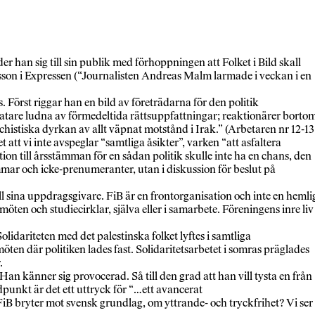
r han sig till sin publik med förhoppningen att Folket i Bild skall
sson i Expressen (“Journalisten Andreas Malm larmade i veckan i en
 Först riggar han en bild av företrädarna för den politik
hatare ludna av förmedeltida rättsuppfattningar; reaktionärer borto
ischistiska dyrkan av allt väpnat motstånd i Irak.” (Arbetaren nr 12-13
att vi inte avspeglar “samtliga åsikter”, varken “att asfaltera
ion till årsstämman för en sådan politik skulle inte ha en chans, den
mmar och icke-prenumeranter, utan i diskussion för beslut på
ill sina uppdragsgivare. FiB är en frontorganisation och inte en hemli
ten och studiecirklar, själva eller i samarbete. Föreningens inre liv
lidariteten med det palestinska folket lyftes i samtliga
ten där politiken lades fast. Solidaritetsarbetet i somras präglades
.
an känner sig provocerad. Så till den grad att han vill tysta en från
dpunkt är det ett uttryck för “…ett avancerat
FiB bryter mot svensk grundlag, om yttrande- och tryckfrihet? Vi ser