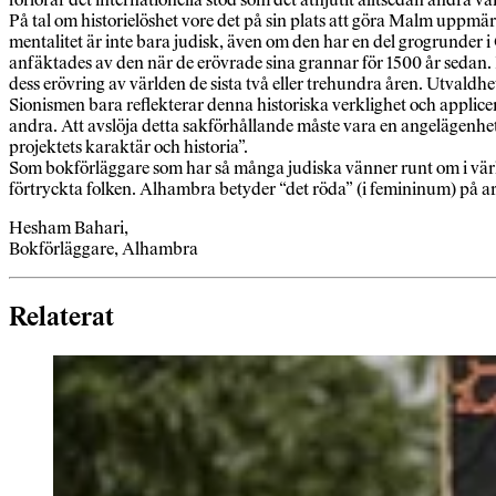
På tal om historielöshet vore det på sin plats att göra Malm uppmä
mentalitet är inte bara judisk, även om den har en del grogrunder i
anfäktades av den när de erövrade sina grannar för 1500 år sedan. D
dess erövring av världen de sista två eller trehundra åren. Utvaldhet
Sionismen bara reflekterar denna historiska verklighet och applicer
andra. Att avslöja detta sakförhållande måste vara en angelägenhet f
projektets karaktär och historia”.
Som bokförläggare som har så många judiska vänner runt om i världen
förtryckta folken. Alhambra betyder “det röda” (i femininum) på ar
Hesham Bahari,
Bokförläggare, Alhambra
Relaterat