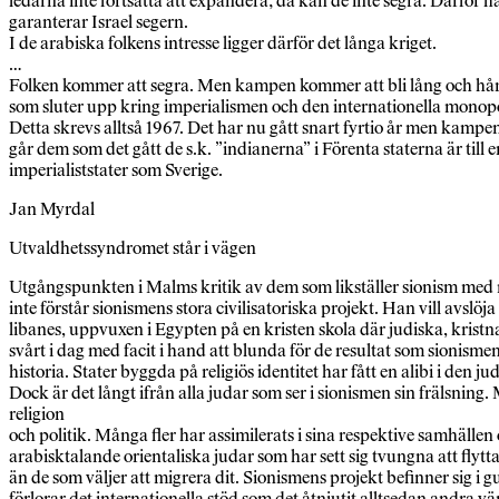
ledarna inte fortsätta att expandera; då kan de inte segra. Därfö
garanterar Israel segern.
I de arabiska folkens intresse ligger därför det långa kriget.
…
Folken kommer att segra. Men kampen kommer att bli lång och hård. De
som sluter upp kring imperialismen och den internationella monop
Detta skrevs alltså 1967. Det har nu gått snart fyrtio år men kampen
går dem som det gått de s.k. ”indianerna” i Förenta staterna är til
imperialiststater som Sverige.
Jan Myrdal
Utvaldhetssyndromet står i vägen
Utgångspunkten i Malms kritik av dem som likställer sionism med n
inte förstår sionismens stora civilisatoriska projekt. Han vill avs
libanes, uppvuxen i Egypten på en kristen skola där judiska, krist
svårt i dag med facit i hand att blunda för de resultat som sionism
historia. Stater byggda på religiös identitet har fått en alibi i den
Dock är det långt ifrån alla judar som ser i sionismen sin frälsning
religion
och politik. Många fler har assimilerats i sina respektive samhällen
arabisktalande orientaliska judar som har sett sig tvungna att flytta
än de som väljer att migrera dit. Sionismens projekt befinner sig i 
förlorar det internationella stöd som det åtnjutit alltsedan andra v