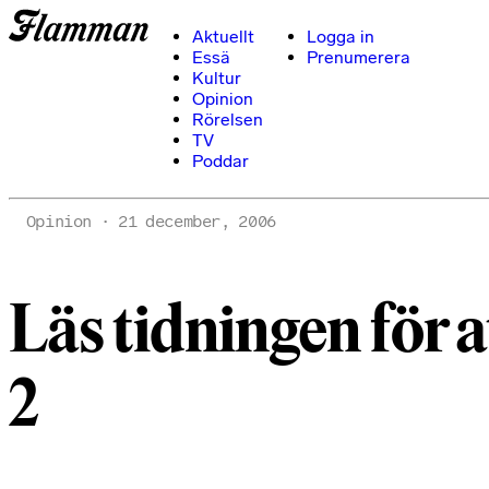
Aktuellt
Logga in
Essä
Prenumerera
Kultur
Opinion
Rörelsen
TV
Poddar
Opinion
21 december, 2006
Läs tidningen för a
2