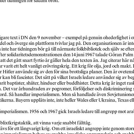
ler tidningen för sådant brott.
are text i DN den 9 november – exempel på genuin ohederlighet i of
l och överge sin plattform tvivlar jag på. Den organisationen är int
te har tidningen bör gå till närmaste folkbibliotek och själv se efter
 efter solidaritetsdemonstrationen den 14 juni 1967 talade Göran Pa
 att det gått snart fyrtio år gäller hela den texten än. Jag citerar här 
varit ett helt vanligt erövringskrig. Ett krig för olja, jord och makt. 
 Hitler använde sig av den för sina brottsliga planer. Den är ovetens
 kan bli fascister. Det sätt på vilket Israels ledare använder sig av 
 baptister, shiiter, hinduer eller buddhister. Detta krig är inget rask
na. Det var århundraden av pogromer, förföljelser och diskriminerin
ord. Så handlar imperialismen. Men så handlade även Sovjetunionen. 
itikerna. Bayern uppläts inte, inte heller Wales eller Ukraina, Tex
d imperialismen. 1956 och 1967 gick Israels ledare till angrepp mot a
ixtkrigstaktik, att vinna varje snabbt fälttåg.
s för ett långvarigt krig. Om ett israeliskt angrepp inte genom storm