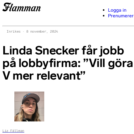
Logga in
Prenumerer
Inrikes
8 november, 2024
Linda Snecker får jobb
på lobbyfirma: ”Vill göra
V mer relevant”
Liz Fällman