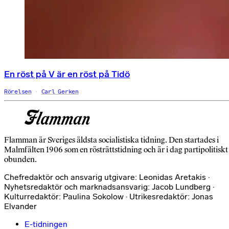
En röst på V är en röst på Tidö
Rörelsen
Carl Gerken
Flamman är Sveriges äldsta socialistiska tidning. Den startades i
Malmfälten 1906 som en rösträttstidning och är i dag partipolitiskt
obunden.
Chefredaktör och ansvarig utgivare: Leonidas Aretakis ·
Nyhetsredaktör och marknadsansvarig: Jacob Lundberg ·
Kulturredaktör: Paulina Sokolow · Utrikesredaktör: Jonas
Elvander
E-tidningen