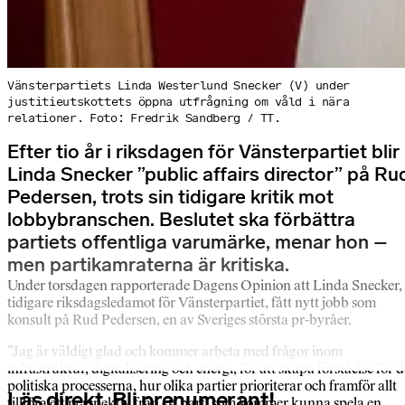
Vänsterpartiets Linda Westerlund Snecker (V) under
justitieutskottets öppna utfrågning om våld i nära
relationer. Foto: Fredrik Sandberg / TT.
Efter tio år i riksdagen för Vänsterpartiet blir
Linda Snecker ”public affairs director” på Ru
Pedersen, trots sin tidigare kritik mot
lobbybranschen. Beslutet ska förbättra
partiets offentliga varumärke, menar hon –
men partikamraterna är kritiska.
Under torsdagen rapporterade Dagens Opinion att Linda Snecker,
tidigare riksdagsledamot för Vänsterpartiet, fått nytt jobb som
konsult på Rud Pedersen, en av Sveriges största pr-byråer.
”Jag är väldigt glad och kommer arbeta med frågor inom
infrastruktur, digitalisering och energi, för att skapa förståelse för d
politiska processerna, hur olika partier prioriterar och framför allt
Läs direkt. Bli prenumerant!
tillföra ett perspektiv från ett parti som kommer kunna spela en