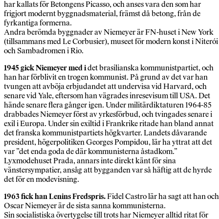
har kallats för Betongens Picasso, och anses vara den som har
frigjort modernt byggnadsmaterial, främst då betong, från de
fyrkantiga formerna.
Andra berömda byggnader av Niemeyer är FN-huset i New York
(tillsammans med Le Corbusier), museet för modern konst i Niterói
och Sambadromen i Rio.
1945 gick Niemeyer med i
det brasilianska kommunistpartiet, och
han har förblivit en trogen kommunist. På grund av det var han
tvungen att avböja erbjudandet att undervisa vid Harvard, och
senare vid Yale, eftersom han vägrades inresevisum till USA. Det
hände senare flera gånger igen. Under militärdiktaturen 1964-85
drabbades Niemeyer först av yrkesförbud, och tvingades senare i
exil i Europa. Under sin exiltid i Frankrike ritade han bland annat
det franska kommunistpartiets högkvarter. Landets dåvarande
president, högerpolitiken Georges Pompidou, lär ha yttrat att det
var ”det enda goda de där kommunisterna åstadkom.”
Lyxmodehuset Prada, annars inte direkt känt för sina
vänstersympatier, ansåg att bygganden var så häftig att de hyrde
det för en modevisning.
1963 fick han Lenins Fredspris.
Fidel Castro lär ha sagt att han och
Oscar Niemeyer är de sista sanna kommunisterna.
Sin socialistiska övertygelse till trots har Niemeyer alltid ritat för