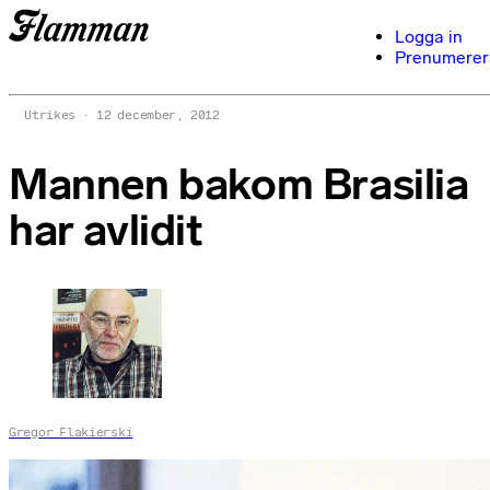
Logga in
Prenumerer
Utrikes
12 december, 2012
Mannen bakom Brasilia
har avlidit
Gregor Flakierski