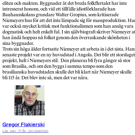
eliten och makten. Byggnader åt det breda folkflertalet har inte
intresserat honom, och vid ett tillfälle idiotförklarade han
Bauhausskolans grundare Walter Gropius, som kritiserade
Niemeyers hus för att det inte lämpade sig för massproduktion. Ha
var också mycket kritisk mot funktionalismen som han ansåg vara
dogmatisk och helt enkelt ful. I sin självbiografi skriver Niemeyer a
han ändå hoppas nå folket genom den överraskande skönheten i
sina byggnader.
Trots sin höga ålder fortsatte Niemeyer att arbeta in i det sista. Han
senaste projekt var en ny huvudstad i Angola. Det blir ett storslaget
projekt, helt i Niemeyers stil. Den planeras bli fyra gånger så stor
som Brasilia, och om den byggs i samma tempo som den
brasilianska huvudstaden skulle det bli klart när Niemeyer skulle
bli 115 år. Det blev inte så, men det var nära.
Gregor Flakierski
Läs mer från skribenten