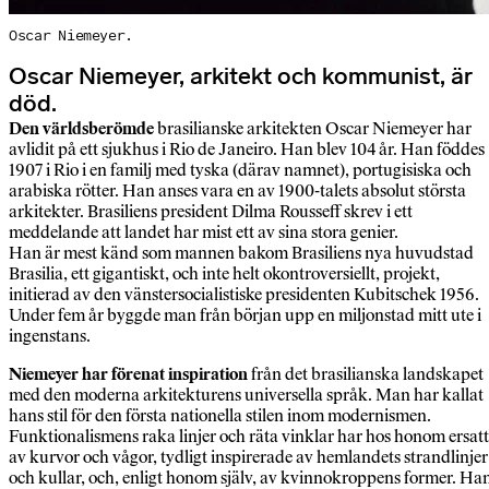
Oscar Niemeyer.
Oscar Niemeyer, arkitekt och kommunist, är
död.
Den världsberömde
brasilianske arkitekten Oscar Niemeyer har
avlidit på ett sjukhus i Rio de Janeiro. Han blev 104 år. Han föddes
1907 i Rio i en familj med tyska (därav namnet), portugisiska och
arabiska rötter. Han anses vara en av 1900-talets absolut största
arkitekter. Brasiliens president Dilma Rousseff skrev i ett
meddelande att landet har mist ett av sina stora genier.
Han är mest känd som mannen bakom Brasiliens nya huvudstad
Brasilia, ett gigantiskt, och inte helt okontroversiellt, projekt,
initierad av den vänstersocialistiske presidenten Kubitschek 1956.
Under fem år byggde man från början upp en miljonstad mitt ute i
ingenstans.
Niemeyer har förenat inspiration
från det brasilianska landskapet
med den moderna arkitekturens universella språk. Man har kallat
hans stil för den första nationella stilen inom modernismen.
Funktionalismens raka linjer och räta vinklar har hos honom ersatt
av kurvor och vågor, tydligt inspirerade av hemlandets strandlinjer
och kullar, och, enligt honom själv, av kvinnokroppens former. Ha