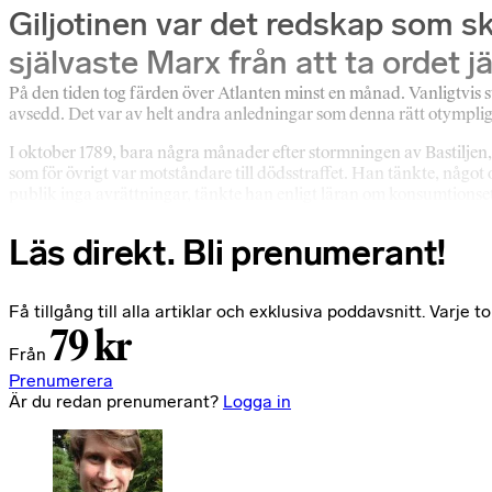
Giljotinen var det redskap som s
självaste Marx från att ta ordet j
På den tiden tog färden över Atlanten minst en månad. Vanligtvis s
avsedd. Det var av helt andra anledningar som denna rätt otympli
I oktober 1789, bara några månader efter stormningen av Bastiljen,
som för övrigt var motståndare till dödsstraffet. Han tänkte, något 
publik inga avrättningar, tänkte han enligt läran om konsumtionset
Läs direkt. Bli prenumerant!
Få tillgång till alla artiklar och exklusiva poddavsnitt. Varj
79 kr
Från
Prenumerera
Är du redan prenumerant?
Logga in