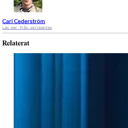
Carl Cederström
Läs mer från skribenten
Relaterat