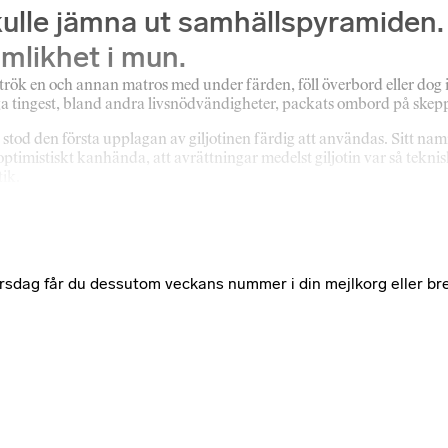
kulle jämna ut samhällspyramiden.
ämlikhet i mun.
trök en och annan matros med under färden, föll överbord eller dog 
ga tingest, bland andra livsnödvändigheter, packats ombord på skepp
 stod den första upplagan av giljotinen färdig att användas. Sitt na
optimistiskt kanhända, att avrättningar medelst giljotin var så teknis
ik.
e torsdag får du dessutom veckans nummer i din mejlkorg eller br