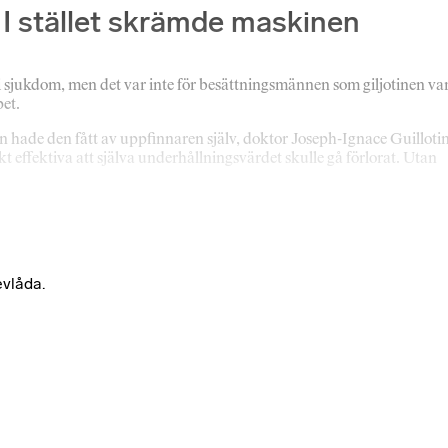
 I stället skrämde maskinen
i sjukdom, men det var inte för besättningsmännen som giljotinen va
et.
mn hade den fått av uppfinnaren själv, doktor Joseph-Ignace Guillotin
kt effektiva att själva underhållningsvärdet skulle gå förlorat. Utan
evlåda.