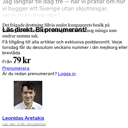
Jag längtar till dag tre – när vi pratar om hur
vi bygger ett Sverige utan skjutningar.
Vart tog det fina Sverige vägen?
Det frågade drottning Silvia under kungaparets besök på
Läs direkt. Bli prenumerant!
Risbergska skolan under onsdagen, och vi är nog många som
undrar samma sak.
Få tillgång till alla artiklar och exklusiva poddavsnitt. Varje
torsdag får du dessutom veckans nummer i din mejlkorg eller
brevlåda.
79 kr
Från
Prenumerera
Är du redan prenumerant?
Logga in
Leonidas Aretakis
Läs mer från skribenten