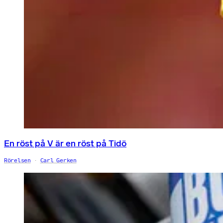
En röst på V är en röst på Tidö
Rörelsen
Carl Gerken