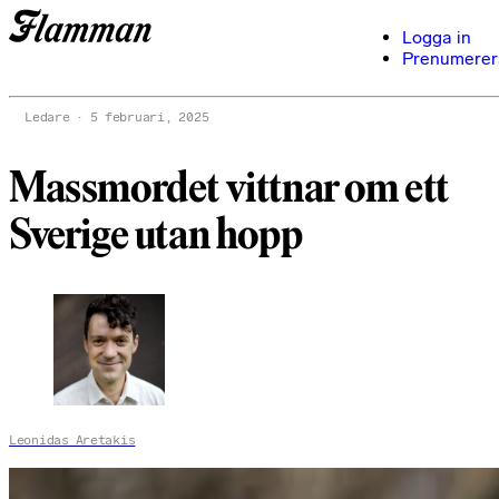
Logga in
Prenumerer
Ledare
5 februari, 2025
Massmordet vittnar om ett
Sverige utan hopp
Leonidas Aretakis