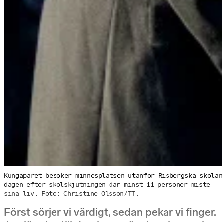
Kungaparet besöker minnesplatsen utanför Risbergska skola
dagen efter skolskjutningen där minst 11 personer miste
sina liv. Foto: Christine Olsson/TT.
Först sörjer vi värdigt, sedan pekar vi finger.