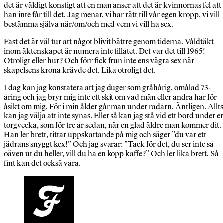
det är väldigt konstigt att en man anser att det är kvinnornas fel att
han inte får till det. Jag menar, vi har rätt till vår egen kropp, vi vill
bestämma själva när/om/och med vem vi vill ha sex.
Fast det är väl tur att något blivit bättre genom tiderna. Våldtäkt
inom äktenskapet är numera inte tillåtet. Det var det till 1965!
Otroligt eller hur? Och förr fick frun inte ens vägra sex när
skapelsens krona krävde det. Lika otroligt det.
I dag kan jag konstatera att jag duger som gråhårig, omålad 73-
åring och jag bryr mig inte ett skit om vad män eller andra har för
åsikt om mig. För i min ålder går man under radarn. Äntligen. Allt
kan jag välja att inte synas. Eller så kan jag stå vid ett bord under e
torgvecka, som för tre år sedan, när en glad äldre man kommer dit.
Han ler brett, tittar uppskattande på mig och säger ”du var ett
jädrans snyggt kex!” Och jag svarar: ”Tack för det, du ser inte så
oäven ut du heller, vill du ha en kopp kaffe?” Och ler lika brett. Så
fint kan det också vara.