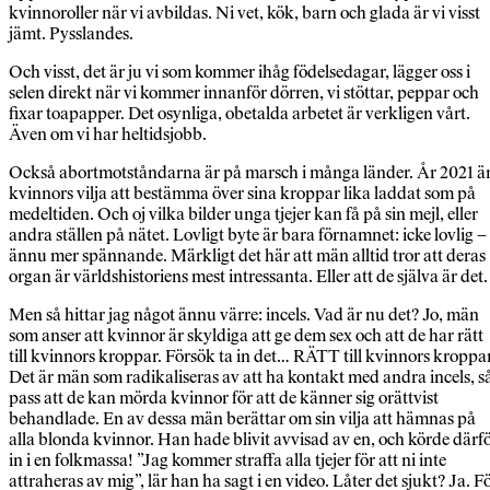
kvinnoroller när vi avbildas. Ni vet, kök, barn och glada är vi visst
jämt. Pysslandes.
Och visst, det är ju vi som kommer ihåg födelsedagar, lägger oss i
selen direkt när vi kommer innanför dörren, vi stöttar, peppar och
fixar toapapper. Det osynliga, obetalda arbetet är verkligen vårt.
Även om vi har heltidsjobb.
Också abortmotståndarna är på marsch i många länder. År 2021 ä
kvinnors vilja att bestämma över sina kroppar lika laddat som på
medeltiden. Och oj vilka bilder unga tjejer kan få på sin mejl, eller
andra ställen på nätet. Lovligt byte är bara förnamnet: icke lovlig –
ännu mer spännande. Märkligt det här att män alltid tror att deras
organ är världshistoriens mest intressanta. Eller att de själva är det.
Men så hittar jag något ännu värre: incels. Vad är nu det? Jo, män
som anser att kvinnor är skyldiga att ge dem sex och att de har rätt
till kvinnors kroppar. Försök ta in det… RÄTT till kvinnors kroppar
Det är män som radikaliseras av att ha kontakt med andra incels, s
pass att de kan mörda kvinnor för att de känner sig orättvist
behandlade. En av dessa män berättar om sin vilja att hämnas på
alla blonda kvinnor. Han hade blivit avvisad av en, och körde därf
in i en folkmassa! ”Jag kommer straffa alla tjejer för att ni inte
attraheras av mig”, lär han ha sagt i en video. Låter det sjukt? Ja. F