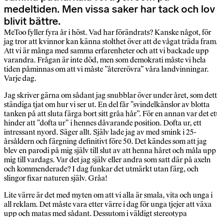
medeltiden. Men vissa saker har tack och lov
blivit bättre.
MeToo fyller fyra år i höst. Vad har förändrats? Kanske något, för
jag tror att kvinnor kan känna stolthet över att de vågat träda fram
Att vi är många med samma erfarenheter och att vi backade upp
varandra. Frågan är inte död, men som demokrati måste vi hela
tiden påminnas om att vi måste ”återerövra” våra landvinningar.
Varje dag.
Jag skriver gärna om sådant jag snubblar över under året, som det
ständiga tjat om hur vi ser ut. En del får ”svindelkänslor av blotta
tanken på att sluta färga bort sitt gråa hår”. För en annan var det et
hinder att ”dofta ur” i hennes dåvarande position. Dofta ur, ett
intressant nyord. Säger allt. Själv lade jag av med smink i 25-
årsåldern och färgning definitivt före 50. Det kändes som att jag
blev en parodi på mig själv till slut av att henna håret och måla upp
mig till vardags. Var det jag själv eller andra som satt där på axeln
och kommenderade? I dag funkar det utmärkt utan färg, och
slingor fixar naturen själv. Gråa!
Lite värre är det med myten om att vi alla är smala, vita och unga i
all reklam. Det måste vara etter värre i dag för unga tjejer att växa
upp och matas med sådant. Dessutom i väldigt stereotypa