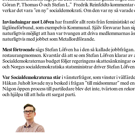
Göran P, Thomas Ö och Stefan L.” Fredrik Reinfeldts kommentar eft
verkar det vara ”en ny” socialdemokrati. Om den var ny så varade d
Invändningar mot Löfven
har framför allt rests från feministiskt
låglöneförbund, som exempelvis Kommunal. Själv försvarar han sig m
naturligtvis möjligt att han var tvungen att driva medlemmarnas åsi
naturligtvis med jobbet som Metallordförande.
Mest förtroende
sägs Stefan Löfven ha i den så kallade jobbfrågan
restaurangmomsen. Kvarstår då att se om Stefan Löfven klarar av att
Socialdemokraternas budget följer regeringens skattesänkningar 
och Norges socialdemokratiska statsministrar driver Stefan Löfven
Var Socialdemokraterna står
i vänsterfrågor, som vinster i välfärd
Håkan Juholt lovade nya besked i frågan ”till midsommar” med en ska
Någon öppen process till partiledare blev det inte, tvärtom en rek
och hjälpa till att hela ett sargat parti.