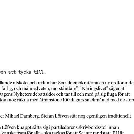
sen att tycka till.
ällande utskotet och redan har Socialdemokraterna en ny ordförande
 en farlig, och målmedveten, motståndare”. ”Näringslivet” säger att
ens Nyheters debattsidor och tar till och med på sig fluga för att
ledaren kan nog räkna med åtminstone 100 dagars smekmånad med de stor
er Mikael Damberg. Stefan Löfven står nog egentligen traditionellt
n Löfven knappt sätta sig i partiledarens skrivbordsstol innan
anske fram för allt – ska tackas för att Se inte randstat i EU är