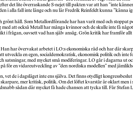
er det lite överraskande S-nejet till pakten var att han ”inte kän
en i alla fall inte länge och nu lär Fredrik Reinfeldt kunna ”känna 
 och grönt håll. Som Metallordförande har han varit med och stoppat
ed att också Metall har många kvinnor och de skulle inte få något ur
kt i frågan, oavsett vad han själv ansåg. Grön kritik har framför al
. Han har övervakat arbetet i LO:s ekonomiska råd och har där skarp
 utveckla en egen, socialdemokratisk, ekonomisk politik och inte fort
och satsningar, med mycket små modiferingar. LO går i dagarna ut 
 på för en vidareutveckling av ”den nordiska modellen” med jämlikh
en, vet de i dagsläget inte ens själva. Det finns otydligt kongressbesl
rpare, mer kritisk, politik. Om det löftet kvarstår är oklart men i s
ordsnabb sådan där mycket få hade chansen att tycka till. Får Stefan