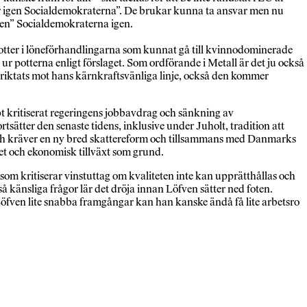
ner igen Socialdemokraterna”. De brukar kunna ta ansvar men nu
igen” Socialdemokraterna igen.
 potter i löneförhandlingarna som kunnat gå till kvinnodominerade
 potterna enligt förslaget. Som ordförande i Metall är det ju också
lt riktats mot hans kärnkraftsvänliga linje, också den kommer
t kritiserat regeringens jobbavdrag och sänkning av
sätter den senaste tidens, inklusive under Juholt, tradition att
och kräver en ny bred skattereform och tillsammans med Danmarks
et och ekonomisk tillväxt som grund.
ut som kritiserar vinstuttag om kvaliteten inte kan upprätthållas och
å känsliga frågor lär det dröja innan Löfven sätter ned foten.
 Löfven lite snabba framgångar kan han kanske ändå få lite arbetsro