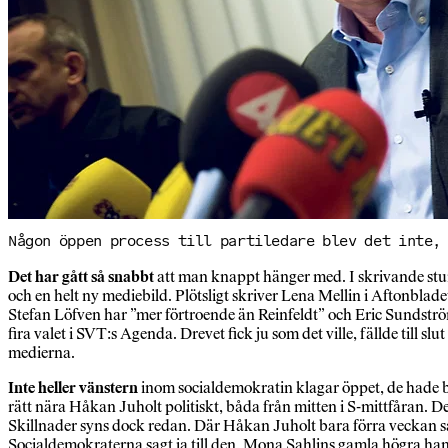
Någon öppen process till partiledare blev det inte,
Det har gått så snabbt
att man knappt hänger med. I skrivande stun
och en helt ny mediebild. Plötsligt skriver Lena Mellin i Aftonbladet
Stefan Löfven har ”mer förtroende än Reinfeldt” och Eric Sundström
fira valet i SVT:s Agenda. Drevet fick ju som det ville, fällde til
medierna.
Inte heller vänstern
inom socialdemokratin klagar öppet, de hade be
rätt nära Håkan Juholt politiskt, båda från mitten i S-mittfåran. De
Skillnader syns dock redan. Där Håkan Juholt bara förra veckan sade 
Socialdemokraterna sagt ja till den. Mona Sahlins gamla högra hand, 