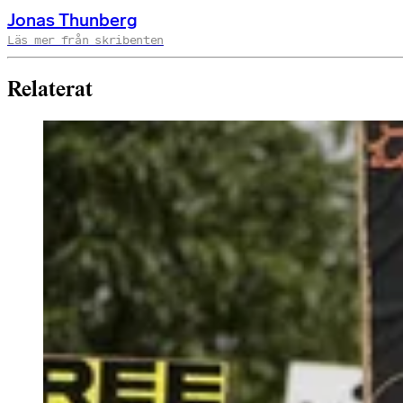
Jonas Thunberg
Läs mer från skribenten
Relaterat