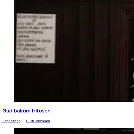
Gud bakom fritösen
Reportage
Elin Persson