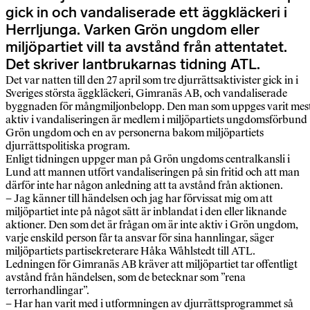
gick in och vandaliserade ett äggkläckeri i
Herrljunga. Varken Grön ungdom eller
miljöpartiet vill ta avstånd från attentatet.
Det skriver lantbrukarnas tidning ATL.
Det var natten till den 27 april som tre djurrättsaktivister gick in i
Sveriges största äggkläckeri, Gimranäs AB, och vandaliserade
byggnaden för mångmiljonbelopp. Den man som uppges varit mes
aktiv i vandaliseringen är medlem i miljöpartiets ungdomsförbund
Grön ungdom och en av personerna bakom miljöpartiets
djurrättspolitiska program.
Enligt tidningen uppger man på Grön ungdoms centralkansli i
Lund att mannen utfört vandaliseringen på sin fritid och att man
därför inte har någon anledning att ta avstånd från aktionen.
– Jag känner till händelsen och jag har förvissat mig om att
miljöpartiet inte på något sätt är inblandat i den eller liknande
aktioner. Den som det är frågan om är inte aktiv i Grön ungdom,
varje enskild person får ta ansvar för sina hannlingar, säger
miljöpartiets partisekreterare Håka Wåhlstedt till ATL.
Ledningen för Gimranäs AB kräver att miljöpartiet tar offentligt
avstånd från händelsen, som de betecknar som ”rena
terrorhandlingar”.
– Har han varit med i utformningen av djurrättsprogrammet så