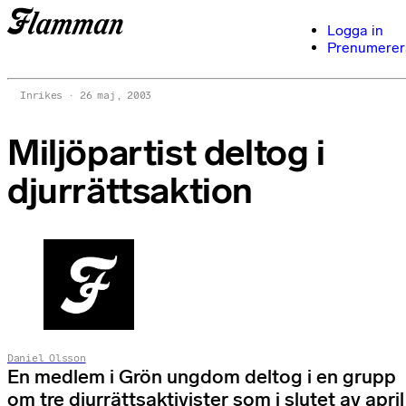
Logga in
Prenumerer
Inrikes
26 maj, 2003
Miljöpartist deltog i
djurrättsaktion
Daniel Olsson
En medlem i Grön ungdom deltog i en grupp
om tre djurrättsaktivister som i slutet av april