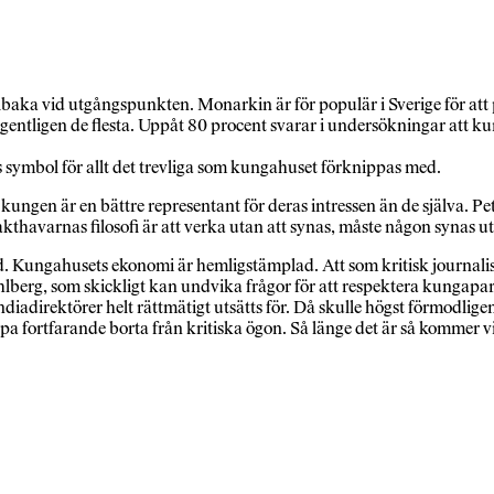
lbaka vid utgångspunkten. Monarkin är för populär i Sverige för att på
ntligen de flesta. Uppåt 80 procent svarar i undersökningar att kung
s symbol för allt det trevliga som kungahuset förknippas med.
 kungen är en bättre representant för deras intressen än de själva. 
havarnas filosofi är att verka utan att synas, måste någon synas ut
 Kungahusets ekonomi är hemligstämplad. Att som kritisk journalist 
ahlberg, som skickligt kan undvika frågor för att respektera kungapar
ndiadirektörer helt rättmätigt utsätts för. Då skulle högst förmodli
åpa fortfarande borta från kritiska ögon. Så länge det är så kommer 