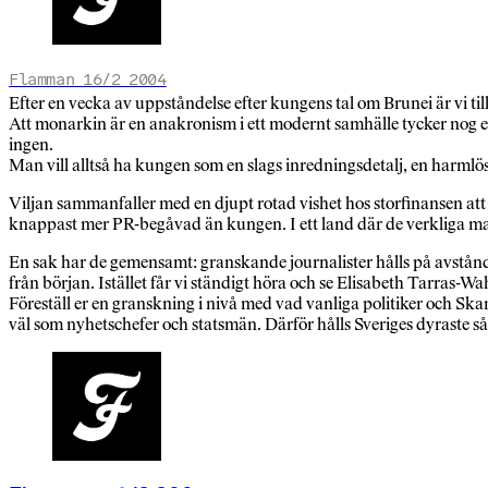
Flamman 16/2 2004
Efter en vecka av uppståndelse efter kungens tal om Brunei är vi til
Att monarkin är en anakronism i ett modernt samhälle tycker nog ege
ingen.
Man vill alltså ha kungen som en slags inredningsdetalj, en harmlö
Viljan sammanfaller med en djupt rotad vishet hos storfinansen att
knappast mer PR-begåvad än kungen. I ett land där de verkliga makt
En sak har de gemensamt: granskande journalister hålls på avstånd.
från början. Istället får vi ständigt höra och se Elisabeth Tarras-W
Föreställ er en granskning i nivå med vad vanliga politiker och Ska
väl som nyhetschefer och statsmän. Därför hålls Sveriges dyraste s