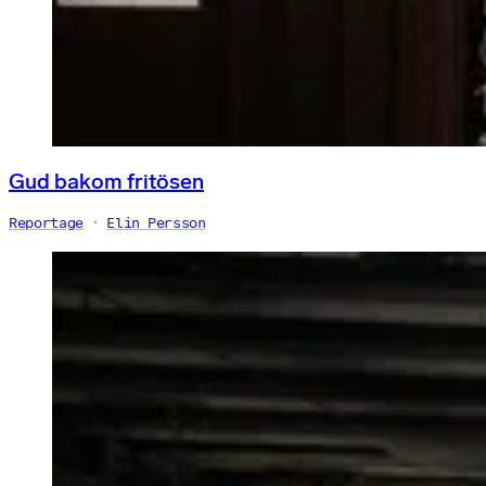
Gud bakom fritösen
Reportage
Elin Persson