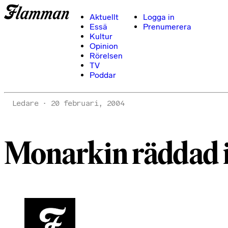
Aktuellt
Logga in
Essä
Prenumerera
Kultur
Opinion
Rörelsen
TV
Poddar
Ledare
20 februari, 2004
Monarkin räddad 