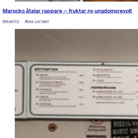
Marocko åtalar rappare – fruktar ny ungdomsrevolt
Aktuellt
Rona Lorimer