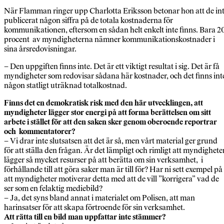
När Flamman ringer upp Charlotta Eriksson betonar hon att de in
publicerat någon siffra på de totala kostnaderna för
kommunikationen, eftersom en sådan helt enkelt inte finns. Bara 2
procent av myndigheterna nämner kommunikationskostnader i
sina årsredovisningar.
– Den uppgiften finns inte. Det är ett viktigt resultat i sig. Det är få
myndigheter som redovisar sådana här kostnader, och det finns int
någon statligt uträknad totalkostnad.
Finns det en demokratisk risk med den här utvecklingen, att
myndigheter lägger stor energi på att forma berättelsen om sitt
arbete i stället för att den saken sker genom oberoende reportrar
och kommentatorer?
– Vi drar inte slutsatsen att det är så, men vårt material ger grund
för att ställa den frågan. Är det lämpligt och rimligt att myndighete
lägger så mycket resurser på att berätta om sin verksamhet, i
förhållande till att göra saker man är till för? Har ni sett exempel på
att myndigheter motiverar detta med att de vill ”korrigera” vad de
ser som en felaktig mediebild?
– Ja, det syns bland annat i materialet om Polisen, att man
harinsatser för att skapa förtroende för sin verksamhet.
Att rätta till en bild man uppfattar inte stämmer?