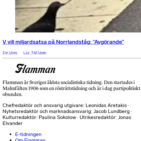
V vill miljardsatsa på Norrlandståg: ”Avgörande”
Inrikes
Liz Fällman
Flamman är Sveriges äldsta socialistiska tidning. Den startades i
Malmfälten 1906 som en rösträttstidning och är i dag partipolitiskt
obunden.
Chefredaktör och ansvarig utgivare: Leonidas Aretakis ·
Nyhetsredaktör och marknadsansvarig: Jacob Lundberg ·
Kulturredaktör: Paulina Sokolow · Utrikesredaktör: Jonas
Elvander
E-tidningen
Om Flamman