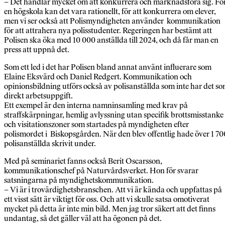
– Det handlar mycket om att konkurrera och marknadsföra sig. Fö
en högskola kan det vara rationellt, för att konkurrera om elever,
men vi ser också att Polismyndigheten använder kommunikation
för att attrahera nya polisstudenter. Regeringen har bestämt att
Polisen ska öka med 10 000 anställda till 2024, och då får man en
press att uppnå det.
Som ett led i det har Polisen bland annat använt influerare som
Elaine Eksvärd och Daniel Redgert. Kommunikation och
opinionsbildning utförs också av polisanställda som inte har det s
direkt arbetsuppgift.
Ett exempel är den interna namninsamling med krav på
straffskärpningar, hemlig avlyssning utan specifik brottsmisstanke
och visitationszoner som startades på myndigheten efter
polismordet i Biskopsgården. När den blev offentlig hade över 1 70
polisanställda skrivit under.
Med på seminariet fanns också Berit Oscarsson,
kommunikationschef på Naturvårdsverket. Hon för svarar
satsningarna på myndighetskommunikation.
– Vi är i trovärdighetsbranschen. Att vi är kända och uppfattas på
ett visst sätt är viktigt för oss. Och att vi skulle satsa omotiverat
mycket på detta är inte min bild. Men jag tror säkert att det finns
undantag, så det gäller väl att ha ögonen på det.