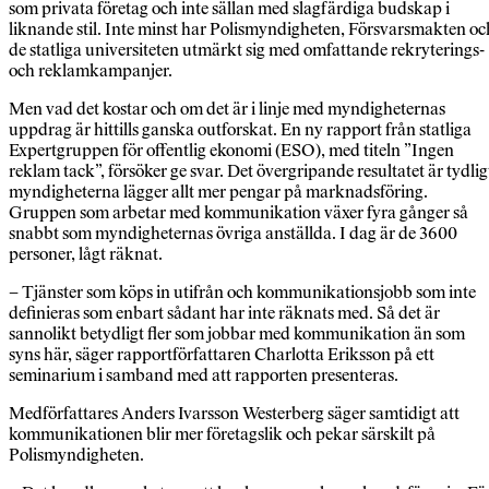
som privata företag och inte sällan med slagfärdiga budskap i
liknande stil. Inte minst har Polismyndigheten, Försvarsmakten oc
de statliga universiteten utmärkt sig med omfattande rekryterings-
och reklamkampanjer.
Men vad det kostar och om det är i linje med myndigheternas
uppdrag är hittills ganska outforskat. En ny rapport från statliga
Expertgruppen för offentlig ekonomi (ESO), med titeln ”Ingen
reklam tack”, försöker ge svar. Det övergripande resultatet är tydlig
myndigheterna lägger allt mer pengar på marknadsföring.
Gruppen som arbetar med kommunikation växer fyra gånger så
snabbt som myndigheternas övriga anställda. I dag är de 3600
personer, lågt räknat.
– Tjänster som köps in utifrån och kommunikationsjobb som inte
definieras som enbart sådant har inte räknats med. Så det är
sannolikt betydligt fler som jobbar med kommunikation än som
syns här, säger rapportförfattaren Charlotta Eriksson på ett
seminarium i samband med att rapporten presenteras.
Medförfattares Anders Ivarsson Westerberg säger samtidigt att
kommunikationen blir mer företagslik och pekar särskilt på
Polismyndigheten.