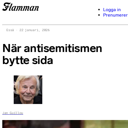
Logga in
Prenumerer
Essä
22 januari, 2026
När antisemitismen
bytte sida
Jan Guillou