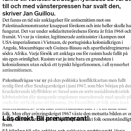
till och med vänsterpressen har svalt den,
skriver Jan Guillou.
Det fanns en tid när anklagelser för antisemitism mot oss
Palestinademonstranter knappast förekom och inte heller skulle ha
fungerat. Det var under solidaritetsrörelsens första år från 1968 oc
framåt. Vi var ju vänster, legitimerade antirasister i kampen mot
USA-imperialismen i Vietnam, de portugisiska kolonialkrigen i
Angola, Mocambique och Guinea-Bissau och apartheidregimerna 
södra Afrika. Varje försök att anklaga oss för rasism hade fallit på
sin egen orimlighet. Rasism var ju inte bara en grundsten i
kolonialismen utan också ett typiskt högerfenomen, i all synnerhet
antisemitismen.
Palestinafrågan var ny
på den politiska konfliktkartan men fullt
synlig först efter Sexdagarskriget i juni 1967, som blev början på de
krackelerande idyllbilden av Israel som en sorts socialdemokratisk
kibbutzdröm där sjungande ungdomar marscherade med spade p
axeln för att få öknen att blomma. De föreställde ett folk utan land
som förlänats, av Gud eller Storbritannien eller FN, ett land utan
folk. Men efter erövringskriget 1967 växte den motsatta bilden av e
Läs direkt. Bli prenumerant!
ockupationsmakt och ett ockuperat palestinskt folk oemotståndlig
fram.
Få tillgång till alla artiklar och exklusiva poddavsnitt. Varje