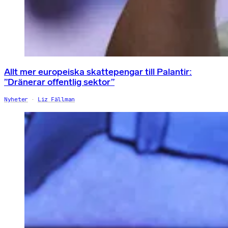
Allt mer europeiska skattepengar till Palantir:
”Dränerar offentlig sektor”
Nyheter
Liz Fällman