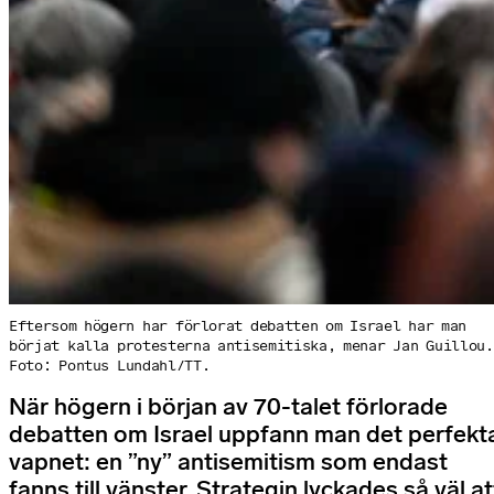
Eftersom högern har förlorat debatten om Israel har man
börjat kalla protesterna antisemitiska, menar Jan Guillou.
Foto: Pontus Lundahl/TT.
När högern i början av 70-talet förlorade
debatten om Israel uppfann man det perfekt
vapnet: en ”ny” antisemitism som endast
fanns till vänster. Strategin lyckades så väl at