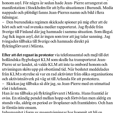
honom asyl. För några år sedan hade Jean- Pierre arrangerat en
manifestation i Stockholm för att lyfta situationen i Burundi. Medi
nappade och plötsligt fanns Jean-Pierres namn och bild i flera
tidningar.
– Den burundiska regimen skickade spioner på mig efter att de
hört och sett vad svenska medier rapporterat. Jag flydde från
Sverige till Finland där jag hamnade i samma situation. Som illegal
Jag fick ingen asyl, det är ingen som tror att jag talar sanning. Jag
tvingades tillbaka till Sverige och hamnade direkt på
flyktingförvaret i Märsta.
Efter att det regnat in protester
via telefonsamtal och mejl till det
holländska flygbolaget KLM som skulle ha transporterat Jean-
Pierre ut ur landet, så valde KLM att inte ta ombord honom och
utvisningen sköts upp på obestämd tid. När beslutet meddelades
från KLM:s styrelse så var en rad aktivister från olika organisation
och aktivistnätverk på väg ut till Arlanda för att protestera.
– Skickas jag tillbaka så dör jag, sa Jean-Pierre med en utmattad
röst i telefonen.
Han är nu tillbaka på flyktingförvaret i Märsta. Hans framtid är
oviss. En ständig pendel mellan hopp och förtvivlan men aldrig en
stunds vila, aldrig en period av livsplaner och framtidstro. Och han
är förstås inte ensam.
Inhumanitet i form av massutvisningar har kommit att bli en