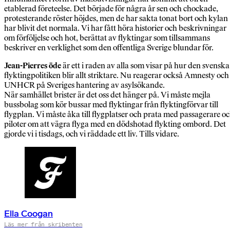
etablerad företeelse. Det började för några år sen och chockade,
protesterande röster höjdes, men de har sakta tonat bort och kylan
har blivit det normala. Vi har fått höra historier och beskrivningar
om förföljelse och hot, berättat av flyktingar som tillsammans
beskriver en verklighet som den offentliga Sverige blundar för.
Jean-Pierres öde
är ett i raden av alla som visar på hur den svenska
flyktingpolitiken blir allt striktare. Nu reagerar också Amnesty och
UNHCR på Sveriges hantering av asylsökande.
När samhället brister är det oss det hänger på. Vi måste mejla
bussbolag som kör bussar med flyktingar från flyktingförvar till
flygplan. Vi måste åka till flygplatser och prata med passagerare o
piloter om att vägra flyga med en dödshotad flykting ombord. Det
gjorde vi i tisdags, och vi räddade ett liv. Tills vidare.
Ella Coogan
Läs mer från skribenten