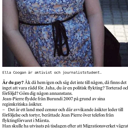
Ella Coogan är aktivist och journaliststudent.
Är du gay?
Åk då hem igen och säg det inte till någon, då finns det
inget att vara rädd för. Jaha, du är en politisk flykting? Torterad oc
förföljd? Göm dig någon annanstans.
Jean-Pierre flydde från Burundi 2007 på grund av sina
regimkritiska åsikter.
– Det är ett land med censur och där avvikande åsikter leder till
förföljelse och tortyr, berättade Jean Pierre över telefon från
flyktingförvaret i Märsta.
Han skulle ha utvisats på tisdagen efter att Migrationsverket vägra