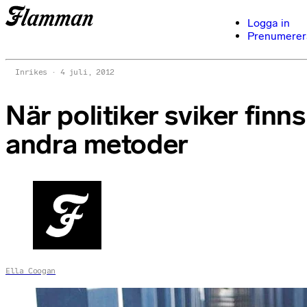
Logga in
Prenumerer
Inrikes
4 juli, 2012
När politiker sviker finns
andra metoder
Ella Coogan